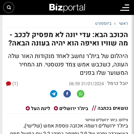
ראשי
ביזספורט
הכוכב הבא: עדי יונה לא מפסיק לככב -
מה שוויו ואיפה הוא יהיה בעונה הבאה?
היהלום של בית"ר נחשב לאחד מנקודות האור שלה
העונה, כשכבש אמש צמד פנטסטי. תג המחיר
המשוער שלו בפנים
יובל כרמל
(1)
|
31/01/2024 06:59
נושאים בכתבה
בית"ר ירושלים
ליגת העל
צילום: ביתר ירושלים טוויטר
בית"ר ירושלים רשמה אכזבה נוספת אמש (שלישי),
כשאיבדה יתרון של 2:0 וסיימה בתיקו 2:2 עם הפועל פתח