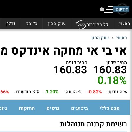
הירשמו
ראשי
שוק ההון
גלובל
נדל"ן
כל הכותרות
ראשי
שוק ההון
אי בי אי מחקה אינדקס מ
מחיר פדיון
מחיר קנייה
160.83
160.83
0.18%
% החודש:
-0.82%
% השנה:
3.29%
% 3 חודשים:
.66%
מבט כללי
ביצועים
גרפים
החזקות
גיוס
רשימת קרנות מנוהלות