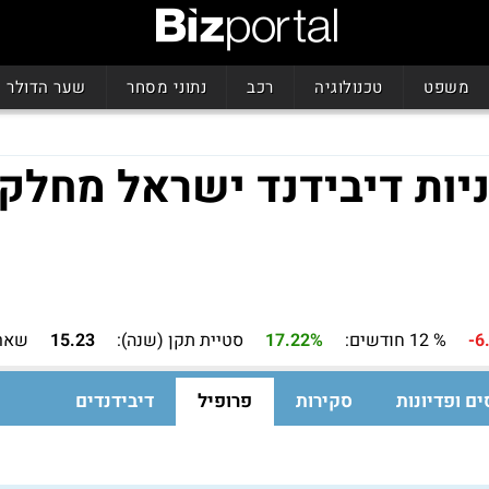
משפט
טכנולוגיה
רכב
נתוני מסחר
שער הדולר
ניות דיבידנד ישראל מחלק
-6
% 12 חודשים:
17.22%
סטיית תקן (שנה):
15.23
שארפ
ים ופדיונות
סקירות
פרופיל
דיבידנדים