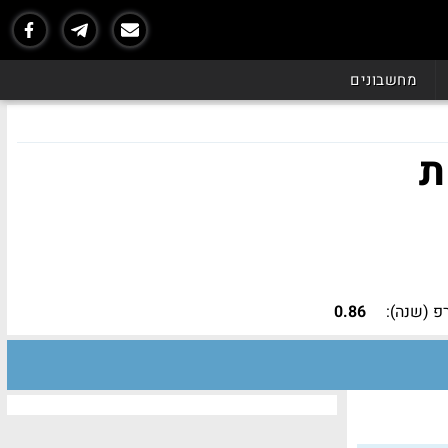
מחשבונים
ת
 (שנה):
0.86