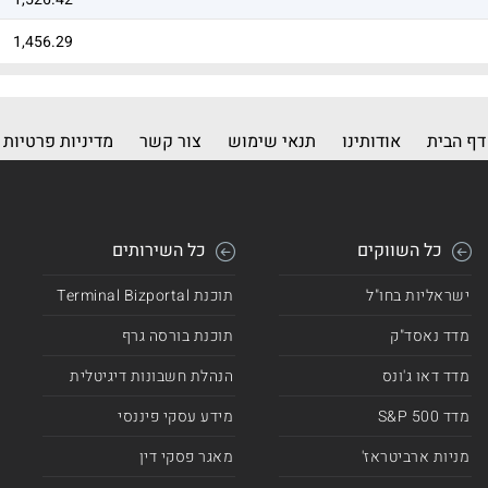
1,456.29
1,313.14
1,251.17
דף הבית
אודותינו
תנאי שימוש
צור קשר
מדיניות פרטיות
1,238.98
1,191.88
כל השווקים
כל השירותים
1,156.29
ישראליות בחו"ל
תוכנת Terminal Bizportal
1,064.74
מדד נאסד"ק
תוכנת בורסה גרף
1,035.09
מדד דאו ג'ונס
הנהלת חשבונות דיגיטלית
1,013.26
מדד 500 S&P
מידע עסקי פיננסי
1,002.27
מניות ארביטראז'
מאגר פסקי דין
905.86