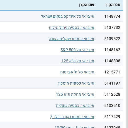
מס' הקרן
שם הקרן
1148774
אי בי אי סל אינדקס בנקים ישראל
5137732
אי.בי.אי. כספית ניהול נזילות
5139522
איביאי כספית שקלית כשרה
1148162
אי בי אי סל S&P 500
1148808
אי בי אי סל ת"א 125
1215771
איביאי סל ת"א-ביטוח
5141197
אי בי אי כספית חיסכון
5112628
אי בי אי מחקה ת"א 125
5103510
אי.בי.אי. כספית שקלית
5117429
איביאי כספית נקובה דולר $
5127949
איביאי עד 3 שנים 10/90