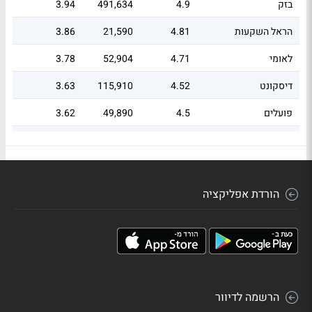
בזק
4.9
491,634
3.94
הראל השקעות
4.81
21,590
3.86
לאומי
4.71
52,904
3.78
דיסקונט
4.52
115,910
3.63
פועלים
4.5
49,890
3.62
מזרחי טפחות
4.41
16,345
3.54
אנרג'יקס
3.92
108,702
3.15
הורדת אפליקציה
דלק קבוצה
3.71
3,438
2.98
מיטב השקעות
3.37
15,803
2.71
שטראוס
3.32
22,021
2.67
בינלאומי
3.22
10,773
2.58
הרשמה לדיוור
קנון
3.11
9,798
2.5