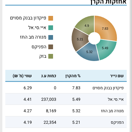
אחזקות הקרן
פיקדון בבנק מסוים
4.9
איי.סי.אל
7.83
מנורה מב החז
5.21
הפניקס
5.49
5.32
בזק
שם נייר
% מהקרן
כמות ע.נ
שווי (מ' ₪)
פיקדון בבנק מסוים
7.83
0
6.29
איי.סי.אל
5.49
237,003
4.41
מנורה מב החז
5.32
8,169
4.27
הפניקס
5.21
22,354
4.19