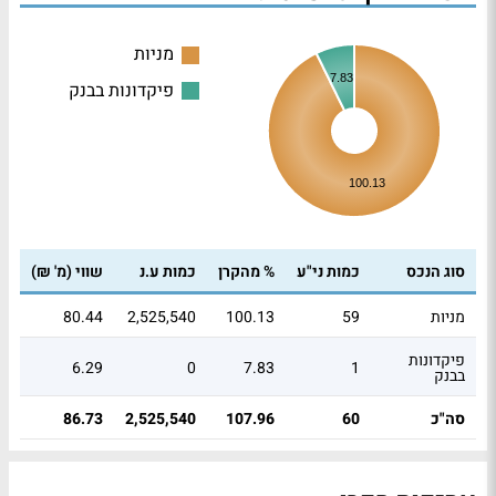
מניות
7.83
פיקדונות בבנק
100.13
סוג הנכס
כמות ני"ע
% מהקרן
כמות ע.נ
שווי (מ' ₪)
מניות
59
100.13
2,525,540
80.44
פיקדונות
6.29
0
7.83
1
בבנק
סה"כ
60
107.96
2,525,540
86.73