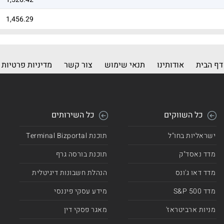
1,456.29
1,313.14
1,251.17
דף הבית
אודותינו
תנאי שימוש
צור קשר
מדיניות פרטיות
1,238.98
1,191.88
כל השווקים
כל השירותים
1,156.29
ישראליות בחו"ל
תוכנת Terminal Bizportal
1,064.74
מדד נאסד"ק
תוכנת בורסה גרף
1,035.09
מדד דאו ג'ונס
הנהלת חשבונות דיגיטלית
1,013.26
מדד 500 S&P
מידע עסקי פיננסי
1,002.27
מניות ארביטראז'
מאגר פסקי דין
905.86