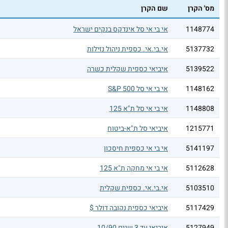
מס' הקרן
שם הקרן
1148774
אי בי אי סל אינדקס בנקים ישראל
5137732
אי.בי.אי. כספית ניהול נזילות
5139522
איביאי כספית שקלית כשרה
1148162
אי בי אי סל S&P 500
1148808
אי בי אי סל ת"א 125
1215771
איביאי סל ת"א-ביטוח
5141197
אי בי אי כספית חיסכון
5112628
אי בי אי מחקה ת"א 125
5103510
אי.בי.אי. כספית שקלית
5117429
איביאי כספית נקובה דולר $
5127949
איביאי עד 3 שנים 10/90