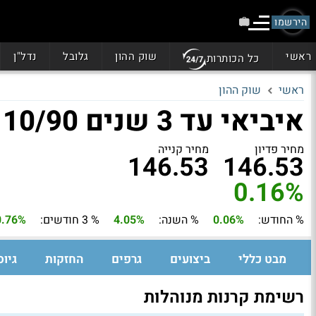
הירשמו
ראשי
שוק ההון
גלובל
נדל"ן
כל הכותרות
ראשי
שוק ההון
איביאי עד 3 שנים 10/90
מחיר פדיון
מחיר קנייה
146.53
146.53
0.16%
% החודש:
0.06%
% השנה:
4.05%
% 3 חודשים:
0.76%
מבט כללי
ביצועים
גרפים
החזקות
גיוס
רשימת קרנות מנוהלות