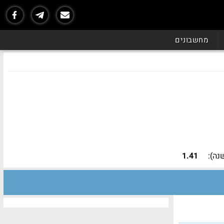
מחשבונים
נה):
1.41