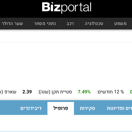
משפט
טכנולוגיה
רכב
נתוני מסחר
שער הדולר
% 12 חודשים:
7.49%
סטיית תקן (שנה):
2.39
שארפ (ש
ים ופדיונות
סקירות
פרופיל
דיבידנדים