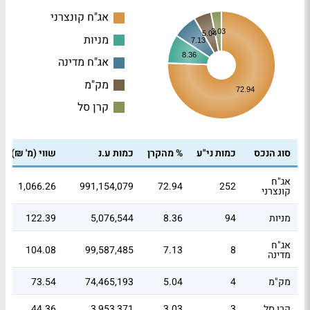
אג"ח קונצרני
3.03
5.04
מניות
7.13
8.36
אג"ח מדינה
מק"מ
72.94
קרן סל
סוג הנכס
כמות ני"ע
% מהקרן
כמות ע.נ
שווי (מ' ₪)
אג"ח
1,066.26
991,154,079
72.94
252
קונצרני
מניות
94
8.36
5,076,544
122.39
אג"ח
104.08
99,587,485
7.13
8
מדינה
מק"מ
4
5.04
74,465,193
73.54
קרן סל
3
3.03
3,953,371
44.36