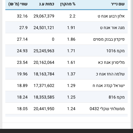
שם נייר
% מהקרן
כמות ע.נ
שווי (מ' ₪)
סה"כ
396
99.89
1,179,259,620
1,456.28
אלון רבוע אגח ט
2.2
29,067,379
32.16
מגה אור אגח ט
1.91
24,501,121
27.9
פיקדון בבנק מסוים
1.86
0
27.14
מקמ 1016
1.71
25,245,963
24.93
מליסרון אגח כא
1.61
20,162,064
23.54
שלמה החז אגח כ
1.37
18,163,784
19.96
ישראל קנדה אגח ח
1.29
17,371,602
18.89
מקמ 816
1.25
18,353,585
18.24
ממשלתי שקלי 0432
1.24
20,441,950
18.05
ישראל קנדה אגח ז
1.22
17,676,470
17.86
פיקהיל אגח א
1.2
17,649,656
17.48