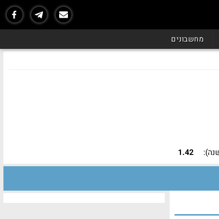
מחשבונים
נה):
1.42