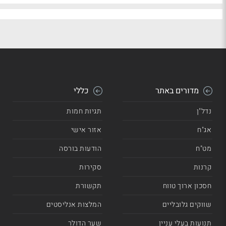
מדורים באתר
כללי
נדל"ן
תגיות חמות
אג"ח
אזור אישי
מט"ח
הודעות בורסה
קרנות
סקירות
חסכון ארוך טווח
תקשורת
שווקים גלובליים
המלצות אנליסטים
תנועות בעלי עניין
שער הדולר