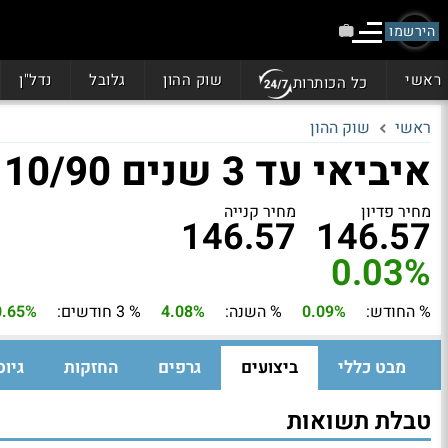
הירשמו
ראשי
שוק ההון
גלובל
נדל"ן
כל הכותרות
ראשי
שוק ההון
איביאי עד 3 שנים 10/90
מחיר פדיון
מחיר קנייה
146.57
146.57
0.03%
% החודש:
0.09%
% השנה:
4.08%
% 3 חודשים:
0.65%
מבט כללי
ביצועים
גרפים
החזקות
גיוס
טבלת תשואות