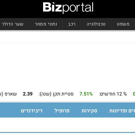
משפט
טכנולוגיה
רכב
נתוני מסחר
שער הדולר
% 12 חודשים:
7.51%
סטיית תקן (שנה):
2.39
שארפ (ש
ים ופדיונות
סקירות
פרופיל
דיבידנדים