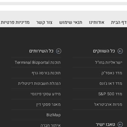
דף הבית
אודותינו
תנאי שימוש
צור קשר
מדיניות פרטיות
כל השווקים
כל השירותים
ישראליות בחו"ל
תוכנת Terminal Bizportal
מדד נאסד"ק
תוכנת בורסה גרף
מדד דאו ג'ונס
הנהלת חשבונות דיגיטלית
מדד 500 S&P
מידע עסקי פיננסי
מניות ארביטראז'
מאגר פסקי דין
BizMap
טאבו ישיר
איתור חברה