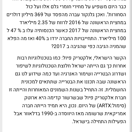
כבר היום משפיע על מחירי חומרי גלם אלו ועל כול
הסחורות". ואכן גלנקור עברה מהפסד של 369 מיליון דולרים
במחצית הראשונה של 2016 לרווח של 2.35 מיליארד
במחצית הראשונה של 2017 כאשר הכנסותיה עלו ב % 47 ל
100 מיליארד. התחייבויות החברה ירדו ב 40% ואז מה הפלא
שהמניה הגיבה כפי שהגיבה ב 2017?
הקשר הישראלי, אלקטריק פיול: כמו בטכנולוגיות רבות
אחרות כך גם הייתה ישראל חלוצת הטכנולוגיות לשיפור
ושדרוג הבטרייה ושימור האנרגיה ועד כמה שידוע לנו גם
הראשונה שבה תכננו את הבטרייה שתתאים למכונית
החשמלית. זה התחיל בשנות השמונים המאוחרות והייתה זו
חברת אלקטריק פיול שבשרשור קדימה היא ארוטק
(סימול:ARTX) של היום. נכון, היא תמיד הייתה חברה
אמריקאית שרשומה מאז היווסדה ב-1990 בדלאוור אבל
הפעילות התחילה בישראל.