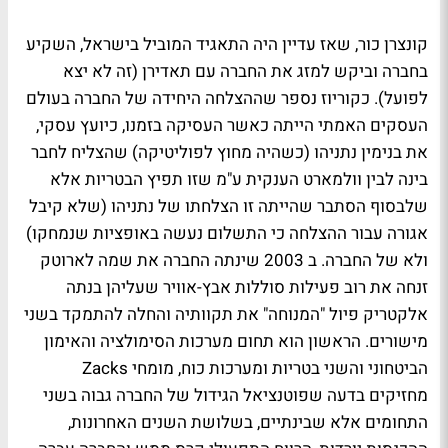
קונצרן כור, שאז עדיין היה התאגיד המוביל בישראל, השקיע
בחברה וביקש למזג את החברה עם תאדירן (זה לא יצא
לפועל). כקוריוז נספר שההצלחה היחידה של החברה בעולם
העסקים האמתי הייתה כאשר העסיקה בזמנו, כיועץ עסקי,
את בנימין נתניהו (כשהיה מחוץ לפוליטיקה) שהצליח לחבר
בינה לבין וולמארט הענקית ע"מ שזו תפיץ הבטריות אלא
שלבסוף הסתבר שהייתה זו הצלחתו של נתניהו (שלא קיבל
אגורה עבור ההצלחה כי התשלום נעשה באופציות שנמחקו)
ולא של החברה. ב 2003 שינתה החברה את שמה לארוטק
זנחה את רוב פעילות סוללות אבץ-אוויר שעליהן בנתה
אלקטריק פיול "המנוחה" את תקוותיה והחלה להתמקד בשני
מישורים. הראשון הוא תחום מערכות הסימולציה והאימון
הביטחוני והשני בטריות ומערכות כוח, מומחי Zacks
מחזיקים בדעה שפוטנציאל הגידול של החברה גבוה בשני
התחומים אלא שבינתיים, בשלושת השנים האחרונות,