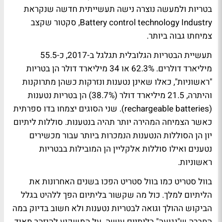
בטריות ולמעשה נוצרה נישה תעשייתית חדשה שנקראת
Battery control technology Industry, סקטור שקצב
צמיחתו גבוה ביותר.
תעשיית הבטריות הגלובלית תגלגל ב-2017, כ-55.5
מיליארד דולרים. 62.3% או 34 מיליארד דולר הן בטריות
"ראשוניות", כאלו שאינן נטענות ונזרקות כשהן מתרוקנות
והיתרה, 21.5 מיליארד דולר (38.7%) הן בטריות נטענות
(rechargeable batteries). שני הסוגים יצמחו בדו ספרתית
כאשר הצמיחה המהירה יותר תהיה בנטענות. סוללות ליתיום
יון הן הסוללות הנטענות הנמכרות ביותר עבור מכשירים
נטענים ואילו סוללות אלקליין הן המובילות בבטריות
ראשוניות.
בוול סטריט כמו בוול סטריט הפכו בשנים האחרונות את
הליתיום למלך. כול מה שקשור בליתיום הפך ללהיט בגלל
הביקוש ההולך וגואה לבטריות נטענות ולא חשוב בדיוק במה
החברה ש"נגועה" בליתיום עושה. על המשקיע להיזהר מאוד