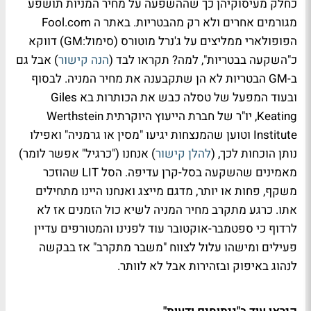
כחלק מעיסוקיהן כך שההשפעה על מחיר המניות תושפע
מגורמים אחרים ולא רק מהבטריות. באתר ה Fool.com
הפופולארי ממליצים על ג'נרל מוטורס (סימול:GM) דווקא
כ"השקעה בבטריות", למה? תקראו לבד (
הנה קישור
) אבל גם
ב-GM הבטריות לא הן שתקבענה את מחיר המניה. לבסוף
ובעוד המפעל של טסלה כבש את הכותרות בא Giles
Keating, יו"ר של חברת הייעוץ היוקרתית Werthstein
Institute וטוען שהמנצחות יגיעו "מסין או גרמניה" ואפילו
נותן הוכחות לכך, (
להלן קישור
) אנחנו ("כרגיל" אפשר לומר)
מאמינים שהשקעה בסל-קרן עדיפה. הסל LIT שהוזכר
משקף, פחות או יותר, מדגם מייצג ואנחנו היינו מתחילים
אתו. כרגע מתקרב מחיר המניה לשיא כול הזמנים אז לא
לרדוף כי ספטמבר-אוקטובר עוד לפנינו והמטורפים עדיין
פעילים ומישהו עלול לצווח "משבר מתקרב" אז בבקשה
לנהוג באיפוק ובזהירות אבל לא לוותר.