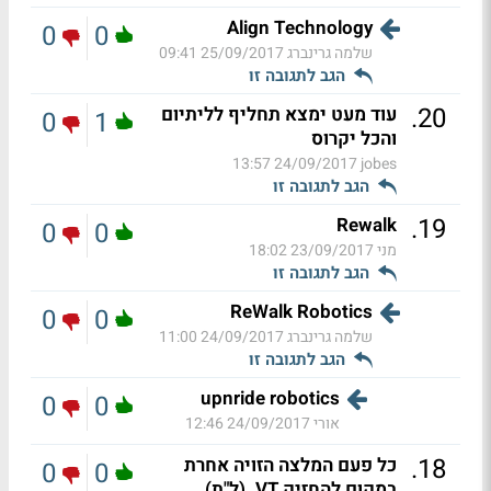
Align Technology
0
0
שלמה גרינברג
25/09/2017 09:41
הגב לתגובה זו
.
20
עוד מעט ימצא תחליף לליתיום
0
1
והכל יקרוס
24/09/2017 13:57
jobes
הגב לתגובה זו
.
19
Rewalk
0
0
מני
23/09/2017 18:02
הגב לתגובה זו
ReWalk Robotics
0
0
שלמה גרינברג
24/09/2017 11:00
הגב לתגובה זו
upnride robotics
0
0
אורי
24/09/2017 12:46
.
18
כל פעם המלצה הזויה אחרת
0
0
במקום להחזיק VT. (ל"ת)