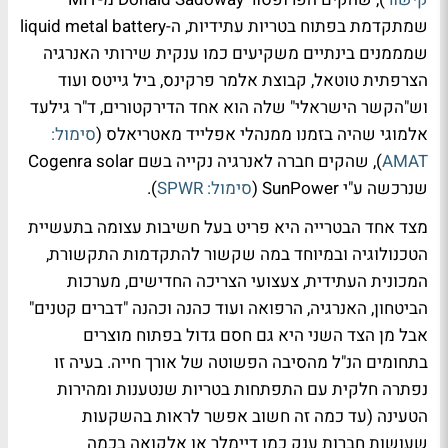
שמתקדמת בפתוח בטריות עתידיות, ה-liquid metal battery
שמממנים בינתיים משקיעים כמו ענקית שירותי האנרגיה
הצרפתית טוטאל, קבוצת אלמר פרקינס, ביל גייטס ועוד
וש"הקשר הישראלי" שלה הוא אחד הדירקטורים, ד"ר גילעד
אלמוגי שהיה בזמנו ממנהלי אפלייד מאטריאלס (
סימול:
AMAT
), שהקים חברה לאנרגיה נקייה בשם Cogenra solar
שנרכשה ע"י SunPower (
סימול: SPWR
).
מצד אחד הבטרייה היא פריט בעל חשיבות עצומה בתעשיית
הטכנולוגיה ובמיוחד במה שקשור להתקדמות התקשורת,
המכונית העתידית, צעצועי הצריכה החדישים, מערכות
הביטחון, האנרגיה, הרפואה ועוד כהנה וכהנה "דברים קטנים"
אבל מן הצד השני היא גם חסם גדול בפתוח מוצרים
בתחומים הנ"ל מהסיבה הפשוטה של אורך חייה. בעיה זו
נפתרה חלקית עם התפתחות בטריות שנטענות ומהירות
הטעינה (עד כמה זה חשוב אפשר לראות בהשקעות
שעושות חברות ענק כמו דיימלר או אלקואה בכמה