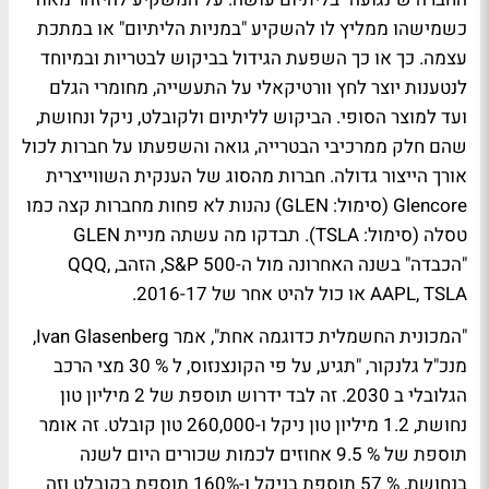
כשמישהו ממליץ לו להשקיע "במניות הליתיום" או במתכת
עצמה. כך או כך השפעת הגידול בביקוש לבטריות ובמיוחד
לנטענות יוצר לחץ וורטיקאלי על התעשייה, מחומרי הגלם
ועד למוצר הסופי. הביקוש לליתיום ולקובלט, ניקל ונחושת,
שהם חלק ממרכיבי הבטרייה, גואה והשפעתו על חברות לכול
אורך הייצור גדולה. חברות מהסוג של הענקית השווייצרית
Glencore (סימול: GLEN) נהנות לא פחות מחברות קצה כמו
טסלה (סימול: TSLA). תבדקו מה עשתה מניית GLEN
"הכבדה" בשנה האחרונה מול ה-500 S&P, הזהב, QQQ,
AAPL, TSLA או כול להיט אחר של 2016-17.
"המכונית החשמלית כדוגמה אחת", אמר Ivan Glasenberg,
מנכ"ל גלנקור, "תגיע, על פי הקונצנזוס, ל % 30 מצי הרכב
הגלובלי ב 2030. זה לבד ידרוש תוספת של 2 מיליון טון
נחושת, 1.2 מיליון טון ניקל ו-260,000 טון קובלט. זה אומר
תוספת של % 9.5 אחוזים לכמות שכורים היום לשנה
בנחושת, % 57 תוספת בניקל ו-160% תוספת בקובלט וזה