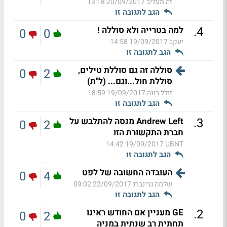
זה מעליב
20/09/2017 13:18
הגב לתגובה זו
.
4
למה בטרייה ולא סוללה !
0
0
יעקב
19/09/2017 14:58
הגב לתגובה זו
סוללה זה גם סוללת טילים,
0
2
סוללת חול...וגם... (ל"ת)
זולל בונה
19/09/2017 18:59
הגב לתגובה זו
.
3
Andrew Left מנסה להתלבש על
0
2
חברת התקשורת הזו
19/09/2017 14:42
UBNT
הגב לתגובה זו
העובדה החשובה של לפט
0
4
שלמה גרינברג
22/09/2017 09:02
הגב לתגובה זו
.
2
GE מעניין אם החודש ראינו
0
2
תחתית רב שנתית במניה