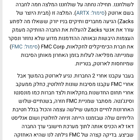
לשולחננו. תחילה נחתה על שולחננו המלצה חמה לחברה
בשם ארוטק (
סימול: ARTX
). המלצה זו (מבית היוצר של
Zacks) הגיעה מחברים ותיקים בניו יורק ששאלו מה לפתע
עורר את אנשי Zacks להעלות את החברה הוותיקה מעמק
העצמות היבשות ובאותה ההזדמנות מדוע שלא נחזור ונסקר
את חברת הכימיקלים לחקלאות, FMC Corp (
סימול: FMC
)
שמנייתה מפליאה לעלות בזמן האחרון מאותן הסיבות
שמיוחסות לארוטק, בטריות.
בעבר עקבנו אחרי 2 החברות. נגיע לארוטק בהמשך אבל
אחרי FMC עקבנו מסיבות שונות לחלוטין, כחלק ממעקב
אחרי תחום החדשנות בחקלאות ולצד חברות כמו מונסנטו
וסינג'נטה. מסתבר שמניית FMC חזרה, בשנתיים-שלוש
האחרונות לחיים וכמעט שילשה עצמה והכול בגלל חטיבת
הליתיום שלה שבזמננו הייתה זניחה לחלוטין ושום אנליסט
דאז לא הכניס אותה לתוך מערכת חישובי ערך החברה
שביצע. בדיקה קצרה של FMC גילתה לנו שהיא האחזקה