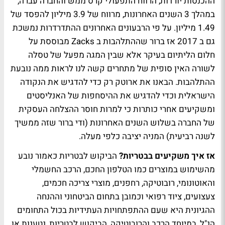
ההכנסות יורדות, הרווח התפעולי קרס ממש והחברה עברה,
במהלך 3 השנים האחרונות, מרווח של 3.9 מיליון להפסד של
1.49 מיליון. על פי הרבעונים האחרונים ההתדרדרות נמשכת
גם ב 2017 אז ברור שההתלהבות ב Zacks מבוססת על
חלום הליתיום בעיקר אלא שבין המגה מפעל של טסלה
לשורה האין סופית של מתחרים קשה לנו לראות ממה נובעת
ההתלהבות. הבאנו את ארוטק רק כדי להדגיש את הנקודה
הישראלית וכדי להדגיש את ההיסחפות של האנליסטים
ומשקיעים אחרי כותרות כי למרות חוסר ההצלחה העסקית
של החברה בשלוש השנים האחרונות (ודי ברור שזה ממשיך
לשנה רביעית) המניה יציבה כלפי מעלה.
אז איך משקיעים בבטריות?
הביקוש לבטריות כאמור נובע
מהשימוש במוצרים כמו הטלפון החכם, הרכב החשמלי
והאוטונומי, רובוטיקה, רחפנים, מוצרי צריכה חכמים,
צעצועים, ציוד רפואי וכמובן בתחום הביטחוני וההנחה
ההגיונית היא שעם ההתפתחויות העתידיות בכול התחומים
הנ"ל, במיוחד הרכב והרובוטיקה, הביקוש לבטריות, נטענות או