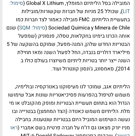
המובילה בסל הליתיום המומלץ, Global X Lithium (
סימול:
LIT
), שכולל 25 מניות של חברות שקשורות/מובילות
בתעשיית הליתיום. FMC מובילה כאמור לצד חברות כמו
Sociedad Quimica y Minera de Chile (
סימול: SQM
) שגם
אותה הכרנו בימינו בחקלאות, טסלה, פנסוניק (שמפעל
הבטריות החדש שלהן, המגה-מפעל, שמוקם בהשקעה של 5
מיליארד דולרים בנבדה, החל לפעול השנה ומאז תחילת
השנה ייצר יותר בטריות ליתיום משיוצרו בעולם כולו ב
2014), סאמסונג, ג'ונסון קונטרול ועוד.
הליתיום אגב, שמוכר לנו מעיסוקנו באנורקסיה ובולימיה,
משמש לטיפול בהפרעות פסיכיאטריות שונות אבל שימושו
הגדול הוא בתחום תעשיית הבטריות ומופק מהקובלט או מי
מלח. הליתיום משמש כאנודה (הצד המחמצן) בבטרייה ובו
נעשה השימוש המוביל היום בבטריות שנטענות. בחבילה
מניו יורק מצאנו גם דו"ח על חברה פרטית בשם אמברי (
ראו
קישור
), שהקים הפרופסור Donald Sadoway מ-MIT