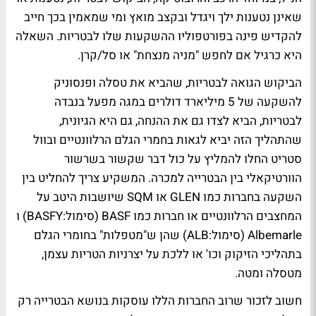
שאינן נטענות ילך ויגדל ובקצב מואץ ומי שמאמין בכך חייב
להקדיש פינה בפורטפוליו ההשקעות שלו לבטריות. השאלה
היא כרגיל אם לחפש "מניה מנצחת" או סל/קרן.
הביקוש הגואה לבטריות, שהביא את טסלה ופנסוניק
להשקעה של 5 מיליארד דולרים במגה מפעל בנבדה
לבטריות, הביא לצדו גם את ההנחה, גם היא הגיונית,
שהתהליך הזה יביא לגאות בחמרי הגלם הרלוונטיים ובוול
סטריט החלו להמליץ על כול דבר שקשור בשרשור
הוורטיקאלי בין הבטרייה למכרה. המשקיע צריך להחליט בין
השקעה בחברות כמו GLEN או SQM שיושבות היטב על
המחצבים הרלוונטיים או חברות כמו BASF (סימול:BASFY) ו
Albemarle (סימול:ALB) שהן ש"מטפלות" בחומרי הגלם
בתהליכי הזיקוק וכו' או ללכת על יצרניות הטריות עצמן,
מטסלה ומטה.
חשוב לזכור שרוב החברות הללו עוסקות בנושא הבטרייה רק