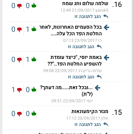
.
16
שלמה שלום וחג שמח
0
0
21/09/2017 12:49
yarok5
הגב לתגובה זו
בכל הפעמים האחרונות, לאחר
0
1
החלטת הפד הכל עלה....
רז
23/09/2017 07:13
הגב לתגובה זו
באמת יוסי, "כיצד עומדת
0
1
להשפיע החלטת הפד.."??
שלמה גרינברג
22/09/2017 09:08
הגב לתגובה זו
...ובכל זאת.....מה דעתך?
1
0
(ל"ת)
יוסי
22/09/2017 09:51
.
15
מגזר הקימעונאות
0
0
אלון
20/09/2017 17:12
הגב לתגובה זו