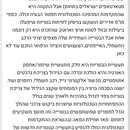
סטארטאפים ישראלים בתחום) אבל התקווה היא
שהתקדמות המהפכה הטכנולוגית תפטור הבעיה כולה. כספי
מו"פ אדירים הושקעו בניסיון לפיתוח בטריות שיפעלו
ביעילות ובזול לטווח ארוך וארוטק שהזכרנו היא רק דוגמה
אחת אבל הבטרייה העתידית שלה מצפים יצרני הרכב
החשמלי, האייפונים, הצעצועים והציוד הרפואי החכם עוד לא
כאן.
תעשיית הבטריות היא חלק מתעשיית שימור/אחסון
האנרגיה והיא הולכת וגדלה עם הגידול בצריכת גדג'טים
אוטומטיים, מכשור אלקטרוני נייד, רכב חשמלי, רחפנים ועוד.
ישנה הסכמה ברורה בין המומחים שקצב הגידול של צריכת
בטריות צפוי לגדול במהירות ולאורך שנים בגלל
ההתפתחויות הטכנולוגיות שיוצרות ביקוש צרכני שהולך
וגדל למוצרים שמשתמשים בבטרייה וזה מושך משקיעים
לתחום. מאז תחילת המאה ובהשראת ההתקדמות
הטכנולוגית החלו להופיע בתעשייה קטגוריות חדשות של