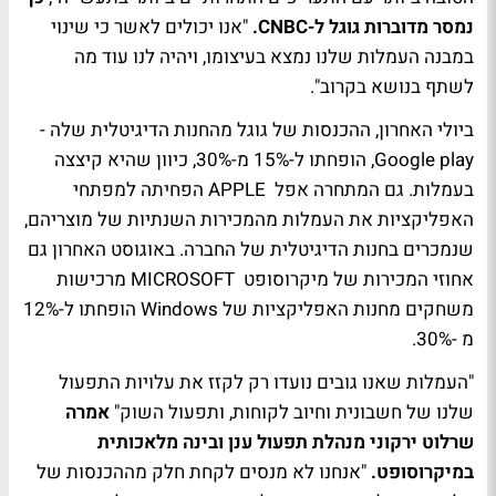
נמסר מדוברות גוגל ל-CNBC.
"אנו יכולים לאשר כי שינוי
במבנה העמלות שלנו נמצא בעיצומו, ויהיה לנו עוד מה
לשתף בנושא בקרוב".
ביולי האחרון, ההכנסות של גוגל מהחנות הדיגיטלית שלה -
Google play, הופחתו ל-15% מ-30%, כיוון שהיא קיצצה
בעמלות. גם המתחרה אפל APPLE הפחיתה למפתחי
האפליקציות את העמלות מהמכירות השנתיות של מוצריהם,
שנמכרים בחנות הדיגיטלית של החברה. באוגוסט האחרון גם
אחוזי המכירות של מיקרוסופט MICROSOFT מרכישות
משחקים מחנות האפליקציות של Windows הופחתו ל-12%
מ -30%.
"העמלות שאנו גובים נועדו רק לקזז את עלויות התפעול
שלנו של חשבונית וחיוב לקוחות, ותפעול השוק"
אמרה
שרלוט ירקוני
מנהלת תפעול ענן ובינה מלאכותית
במיקרוסופט.
"אנחנו לא מנסים לקחת חלק מההכנסות של