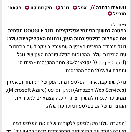
נושאים בכתבה
מפתחי
אפל
גוגל
מיקרוסופט
מובייל
צילום: לוגו
במטרה למשוך מפתחי אפליקציות: גוגל GOOGLE תפחית
את העמלות בפלטפורמות הענן, ובחנות האפליקציות שלה:
גוגל מורידה מחירים באופן משמעותי, בעיקר לשם התחרות
עם היריבות שלה. ההכנסות מפלטפורמת הענן של גוגל
(Google Cloud) יקוצצו ל-3% מסך ההכנסות - היום הן
עומדת על 20% מסך ההכנסות..
גוגל, שעוקבת אחרי הפלטפורמות הענן של המתחרות, אמזון
(Amazon Web Services) ומיקרוסופט (Microsoft Azure),
ממשיכה לנסות למשוך יצרני תוכנה עצמאיים למכור את
המוצרים שלהם בפלטפורמת הענן שלה.
"המטרה שלנו היא לספק ללקוחות שלנו את הפלטפורמה
הטובה ביותר עם התעריפים התחרותיים ביותר בתעשייה",
כך