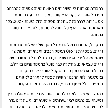
החברות מציינות כי השירותים האוטונומיים צפויים להתרחב
מעבר לאזור ההשקה הראשוני, כאשר כבר כעת נבחנות
אפשרויות להרחבה לשווקים נוספים החל משנת 2027. בכך
מאותתות אובר והרץ על כוונה לבנות פעילות ארוכת טווח
בתחום.
במקביל, ההסכם כולל גם מודל נוסף של פעילות מבוססת
נהגים. במסגרת זו, Oro תספק רכבים איכותיים ותנהל צי
שמופעל על ידי נהגים שכירים, בניגוד למודל המסורתי של
נהגים עצמאיים. מודל זה כבר פועל במספר ערים בארה"ב,
בהן לוס אנג'לס וסן פרנסיסקו, לאחר פיילוט מוקדם
באטלנטה. לפי התכנון, השירות צפוי להתרחב לאזורים
נוספים, כולל צפון ניו ג'רזי, כבר במהלך האביב הקרוב.
המהלך מאפשר לאובר לפתח רשת היברידית שמשלבת בין
נסיעות עם נהגים לבין שירותים אוטונומיים. גישה זו נועדה
להבטיח גמישות תפעולית, התאמה לביקוש משתנה ושיפור