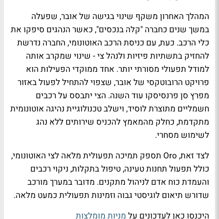
המהלך האחרון משקף שינוי בגישה של אובר, שפעלה
במשך שנים כחברה "קלה בנכסים", כאשר הנהגים סיפקו את
כלי הרכב. כעת, עם כניסת הרכב האוטונומי, החברה נדרשת
להחזיק בתשתיות פיזיות ולנהל צי - שינוי שמקרב אותה
למודל תפעולי מסורתי יותר. אחד ממוקדי הפעילות הוא
פרויקט הרובוטקסי של אובר, שצפוי להתחיל לפעול באזור
מפרץ סן פרנסיסקו עוד השנה. הצי יתבסס על רכבים
חשמליים מתוצרת לוסיד, וישלב טכנולוגיית נהיגה אוטונומית
מתקדמת, כחלק מהמאמץ להכניס שירותים ללא נהג
לשימוש מסחרי.
לצד זאת, Oro תספק תמיכה תפעולית מלאה לצי האוטונומי,
כולל תפעול תחנות טעינה, טיפול בתקלות, ניקוי רכבים
והעמדת כוח אדם לניהול מתקנים. מדובר במערך מורכב
שדורש תיאום לוגיסטי גבוה וזמינות תפעולית כמעט מלאה.
היכנסו כאן לעדכונים על
מניות מומלצות