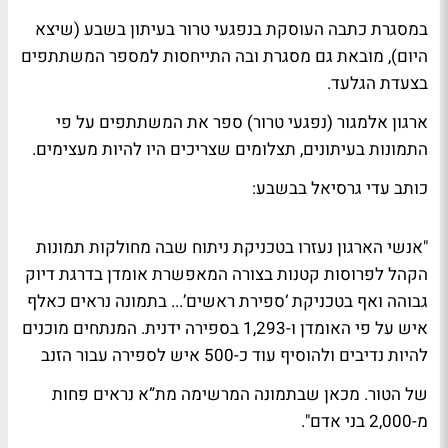
במסגרת כתבה העוסקת בנפגעי טרור בעיתון
בשבע
(שיצא
היום), מובאת גם מסגרת ובה התייחסות למספר המשתתפים
בצעדת הגלעד.
ארגון
אלמגור
(נפגעי טרור) ספר את המשתתפים על פי
התמונות בעיתונים, תצלומים שצריכים היו להיות מעצימים.
כותב
עדי גרסיאל
ב
בשבע
:
"אנשי הארגון נעזרו בטכניקת ניתוח שבה מחולקות תמונות
הקהל לפרוסות קטנות בצורה המאפשרת אומדן בדרגת דיוק
גבוהה ואף בטכניקת ‘ספירת ראשים’... בתמונה נראים כאלף
איש על פי האומדן ו-1,293 בספירה ידנית. המנתחים מוכנים
להיות נדיבים ולהוסיף עוד כ-500 איש לספירה עבור הזנב
של הטור. מכאן שבתמונה המרשימה מת”א נראים פחות
מ-2,000 בני אדם".