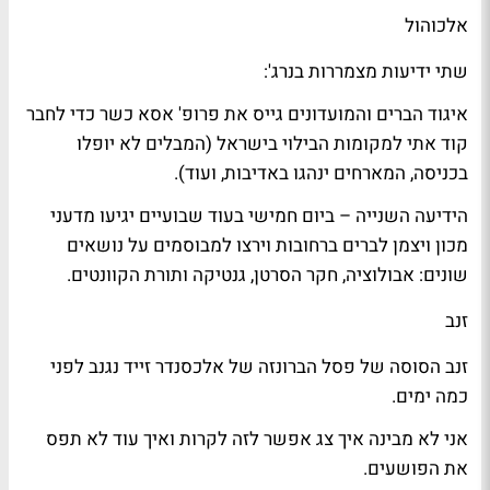
אלכוהול
שתי ידיעות מצמררות ב
נרג'
:
איגוד הברים והמועדונים גייס את פרופ'
אסא כשר
כדי לחבר
קוד אתי למקומות הבילוי בישראל (המבלים לא יופלו
בכניסה, המארחים ינהגו באדיבות, ועוד).
הידיעה השנייה – ביום חמישי בעוד שבועיים יגיעו מדעני
מכון ויצמן לברים ברחובות וירצו למבוסמים על נושאים
שונים: אבולוציה, חקר הסרטן, גנטיקה ותורת הקוונטים.
זנב
זנב הסוסה של פסל הברונזה של
אלכסנדר זייד
נגנב לפני
כמה ימים.
אני לא מבינה איך
צג
אפשר לזה לקרות ואיך עוד לא תפס
את הפושעים.