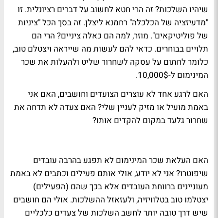
שיהיו השלכות? זה הרי חטא לחשוב על דברים רציונלית. זו
"
מדעיזציה
של הכלכלה" רחמנא ליצלן. זה בסך הכל "
ציניות
של פוליטיקאים". מוזר, למה הם כאלה ציניים? הרי הם
תלויים בבוחרים. כדאי להם לעשות מה שייראה ויצטלם טוב,
כלומר לחתום על עסקה לשחרור שליט ולהעלות את שכר
המינימום ל-10,000$.
האם לרגע אחד לא עוצרים הצועדים וחושבים, האם אני
באמת מועיל או מזיק לעניין שלי? האם צעדה לא
תדחה
את
שחרור גלעד במקום להקדים אותו?
האם העלאת שכר המינימום לא תפגע בהרבה עובדים
שיפוטרו? אני לא יודע, אולי אותם פעילים וכתבים לא באמת
מעוניינים ברווחת העובדים אלא בכך שהם (הפעילים)
יצטלמו טוב בטלוויזיה, ולעזאזל ההשלכות. אולי הם חושבים
שיש דרך טובה יותר לחשב השלכות של צעדים כלכליים