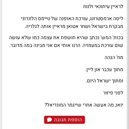
לראיין עיתונאי ולנוח
ליסה ארמסטרונג
, עורכת האופנה של
טיימס
הלונדוני
מבקרת בישראל ו
שחר אטואן
מראיין אותה ל
גלריה
.
בכות' המש' נכתב שהיא
חושפת
את עצמה כמו שלא עושה
שום עורכת במעמדה. הרגו אותי אם אני מבינה במה מדובר.
מח' הגהה
מתוך
עכבר
און ליין.
ומתוך
ישראל היום
.
לפני פיזור
יואו, מה אעשה אחרי שייגמר המונדיאל?
הוספת תגובה