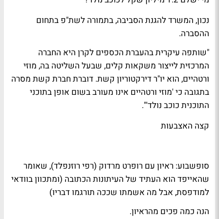
נכון, המשרד להגנת
הסביבה
, בתמורה לשת"פ בתחום
ההסברה.
"שותפה עיקרית בהעברת הכספים לקרן היא החברה
המרכזית לייצור משקאות קלים, שבעל השליטה בה,
מוזי
ורטהיים
, הוא יו"ר דירקטוריון קשת. דוברת חברת קשת מסרה
בתגובה כי 'מוזי ורטהיים אינו מעורב בשום אופן בתוכני
התוכנית
כוכב נולד'
".
קצה האצבעות
סופשבוע
: ראיון עם
רופרט מרדוק
(
רפי רוזנפלד
), שאומר
שהאייפד הוא העתיד של העיתונות הכתובה (ומתכוון בוודאי
למודפסת, אבל מה אשמתו שככה תורגמו דבריו)
הנה כמה
פכים
מהראיון.