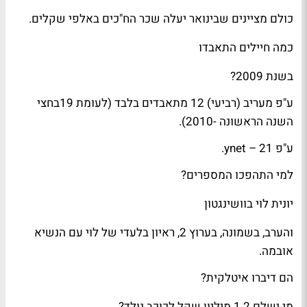
כולם מציינים שבינואר יעלה שכר הח"כים באלפי שקלים.
כמה חיילים התאבדו
בשנת 2009?
ע"פ
מעריב
(רביעי) 12
מתאבדים
בלבד (לעומת 19בחצי
השנה הראשונה -2010).
ע"פ ynet – 21.
למי
התהפכו המספרים?
יונית לוי בוושינגטון
והערב, בשמונה, ב
ערוץ 2
, ראיון בלעדי של לוי עם הנשיא
אובמה.
הם דיברו איטלקית?
מי ישלם 1.2 מיליון שקל לכוכב נולד?