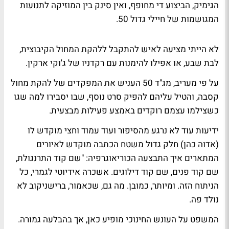
הגימיק, הביצוע די מחופף, ואין סינק בין המוזיקה לתנועות
המגושמות של חיילי גדול 50.
לא הייתי מציעה לאיש להתקבל ללהקת המחול הקיבוצית,
לבת שבע, או אפילו להימנות עם רקדניו של
ג'וקי ארקין
.
על פי
מעריב
, מג"ד 50 העניש את המפקדים של להקת מחול
קסבה, והטיל עליהם להפיק סרט נוסף, שבו יסבירו למה שגו
כשצילמו עצמם רוקדים באמצע פעילות מבצעית.
ידיעות
עוד לא נרגע מהסיפור ועוד עמוד וחצי מוקדש לו
(
אדוה כהן
) חלק גדול משטח הכתבה מוקדש לאיורים
המתארים איך התבצעה הכוריאוגרפיה: "שם קוד התרנגולת,
שם קוד פנים, שם קוד דילוגים. אשכרה אידיוטי לגמרי, כל
הניתוח הזה. ומיותר, כמובן. מה גם, שכאמור, ברישניקוב לא
נולד פה.
המשפט על העונש החינוכי מופיע כאן, אך בהבלעה גמורה.