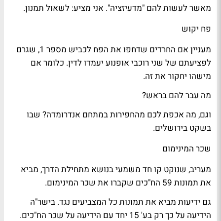
מאשר לעשות להם "מדעיזציה". אני מציע: לשאול
תמנון
.
פח יקוש
מעניין אם החרדים שדחפו את ה
פח
לכביש מספר 1, שגרם
לפציעתם של שני רוכבי אופנוע יעמדו לדין. כלומר אם
מישהו יחקור את זה.
מה עבר להם בראש?
וגם, מה אכפת לכם מהחפירות במתחם אנדרומדה? שבו
בשקט בירושלים.
שכר המינימום
מעריב
, שנוקט קו חד משמעי בנושא מתחילת הדרך, מביא
את תמונות 59 הח"כים שקברו את שכר המינימום.
גם
ידיעות
מביא את תמונות כל המצביעים נגד. בישר"ה
הידיעה על כך רק בע' 15 יחד עם הידיעה על שכר הח"כים.