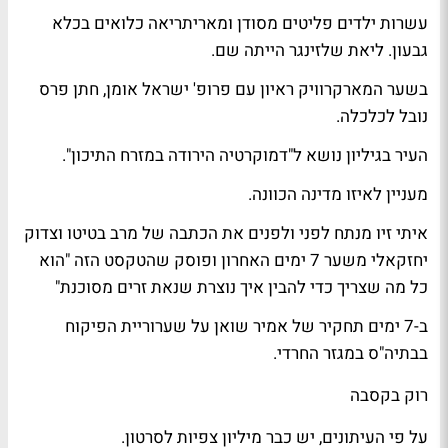
עשרות ילדים פליטים מסודן ומאריתריאה כלואים בכלא
גבעון.
ליאת שלזינגר
הייתה שם.
בשער ה
מארקרוויק
ראיון עם פרופ'
ישראל אומן
, חתן פרס
נובל לכלכלה.
העיר
בגיליון נושא ל"דמוקרטיה הירודה במזרח התיכון".
מעניין לאיזו מדינה הכוונה.
איתי זיו
מנתח לפני ולפנים את הכתבה של
מרב בטיטו
ו
צדוק
יחזקאלי
משער
7 ימים
האחרון ופוסק שהטקסט הזה "הוא
כל מה שצריך כדי להבין איך נוצרת שנאת זרים מסוכנת"
ב-
7 ימים
תחקיר של
אמיר שואן
על שערוריית הפיקוח
בבתיה"ס במגזר החרדי.
רוק בקסבה
על פי העיתונים, יש כבר
מיליון
צפיות לסרטון.