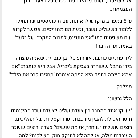
אלף שצעדו, ישתתפו היום עוד 200,000 בצעדה בגן
העצמאות.
ע' 5 במעריב מוקדש לראיונות עם תיכוניסטים שהתחילו
ללמוד כששליט נשבה, וכעת הם מתגייסים. אפשר לקרוא
שם משפטים כמו "אני מתגייס, למרות המקרה של גלעד".
באמת תודה רבה!
לידיעות יש כותבת אורחת:
טלי בן עובדיה
, שאמה נרצחה
בידי מחבל ששוחרר בעסקת ג'יבריל. אבל היא כותבת: "אם
אמא הייתה בחיים היא הייתה אומרת 'תחזירו כבר את הילד'"
מיילבק
הלל גרשוני
:
"יש קו אחד המחבר בין צעדת שליט לצעדת שכר המינימום:
חוסר היכולת להבין מורכבות ופרדוקסליות של תהליכים.
רוצים ששליט ישוחרר, אז מה עושים? צעדה. רוצים ששכר
העובדים יעלה, אז למה לא לחוקק חוק. השלכות? למה