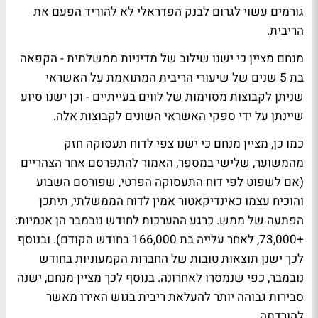
גורמים עשוי לגרום לבנק הפדראלי לא להוריד הפעם את
הריבית.
מנחם מציין כי ישנו שילוב של מדיניות ממשלתית - הקפאה
בת 5 שנים של שיעורי הריבית המתואמת על האשראי
שניתן לקבוצות מסוימות של לווים בעייתיים - וכן ישנו סיוע
שיינתן על ידי ספקי האשראי השונים לקבוצות אלה.
כמו כן, מציין מנחם כי ישנו צפי לדוח תעסוקה חזק
מהמשוער, שלישי במספר, האמור להתפרסם אחר הצהריים
(אם לשפוט לפי דוח התעסוקה הפרטי, שפורסם השבוע
והוכיח עצמו כאינדיקאטור אמין לדוח הממשלתי, תיתכן
הפתעה של ממש. כרגע ההערכות לחודש נובמבר הן אנמיות:
+73,000, לאחר עלייה בת 166,000 בחודש הקודם). ובנוסף
לכך ישנן תוצאות טובות של החברות הקמעוניות בחודש
נובמבר, כפי שנמסרו לאחרונה. בנוסף לכך מציין מנחם, ישנה
סבירות גבוהה יותר להעלאת ריבית בגוש האירו מאשר
להורדתה.