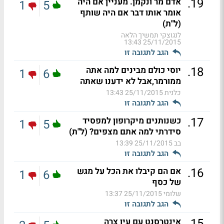
.
19
אדם מר ונקמן. מעניין אם היה
1
5
אומר אותו דבר אם היה שותף
(ל"ת)
לנגוצקי תמשיך הלאה
25/11/2015 13:43
הגב לתגובה זו
.
18
יוסי כולם מבינים למה אתה
1
6
ממורמר,אבל לא ידענו שאתה
כלנית
25/11/2015 13:43
הגב לתגובה זו
.
17
כשנותנים מיקרופון למפסיד
1
5
סידרתי למה אתם מצפים? (ל"ת)
בב
25/11/2015 13:39
הגב לתגובה זו
.
16
אם הם קיבלו את הכל על מגש
1
6
של כסף
שלומי
25/11/2015 13:37
הגב לתגובה זו
.
15
אינטרסנט עם עין צרה