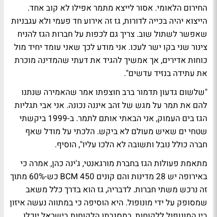
החירום הלאומי. אסור לייצא מתמר אפילו לא קוב אחד.
הייצוא יהיה בכייה לדורות, גז זה אירוע חד פעמי ולא עגבניות
שאפשר לשתול שוב. צריך גם לכפות על חברות הגז להניח
צינור שני בקו ישר לעכו. אני מודע לכך שאני עומד יחיד מול
כוחות אדירים, אך אמשיך להגיד את דעתי שהמדינה מוכרת
את עתידה בנזיד עדשים".
"שלשום גדעון תדמור ברב חוצפתו אמר שהאמירה שנתנו
להם את תמר על מגש של זהב איננה נכונה. אני אבי תגליות
הגז בים העמוק, אני הבאתי אותם לתמר. ב-1999 ביקשתי
שטחי ים שאיש מעולם לא ביקש. הלכתי על מודל שאף
חברה כולל נובל ותשובה לא הלכו עליו", הוסיף.
מתאמת פעולות הגז בחברת מורגאנטי, ג'ינה כהן, אמרה כי
באירופה יש 28 מדינות והם קונים 450 BCM כש-60% מתוך
זה נרכש משתי חברות. לדבריה, גז הוא בדרך כלל משאב
שמסופק על ידי מונופול. היא הוסיפה כי במתווה נעשה איזון
בין המונופול ללקוחות, במסגרתו הלקוחות בישראל יוכלו