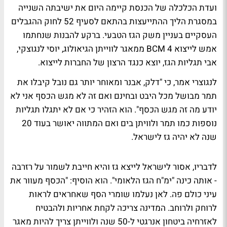
ועדת הכלכלה של הכנסת קיימה היום את ישיבתה השנייה
במסגרת הליך ההתייעצות בהתאם לסעיף 52 לחוק ההגבלים
העסקיים בעניין משק הגז הטבעי. ברקע להבנות שנחתמו
אמש לייצוא 4 BCM ממאגר לווייתן הגיאולוג, יוסי לנגוצקי,
אבי תגליות הגז, יוצא כנגד הרצון של החברות לייצוא.
לנגוצרי אמר, כי "דלק, אבנר ומאוחר יותר גם נובל קיבלו את
תמר מבושל מכל היבט ובחינם ואם זה לא מגש הכסף אני לא
יודע מה זה מגש הכסף". הוא הזהיר כי אם לא יתגלו תגליות
נוספות כמו תמר ולוויתן בים ואם המתווה יאושר בעוד 20
שנה לא יהיה גז לישראל.
לדבריו, אסור לישראל לייצא גז והיא חייבת לשמור על רזרבה
- אותה כינה "ימ"ח הגז הלאומי". הוא הוסיף: "הכסף מעוור את
עיני כולם פה. לאן נעלמו שומרי הסף שאחראים לראות
לרוחק ולרוחב. המדינה צריכה לקחת אחריות ולהבטיח
לאזרחיה ביטחון אנרגטי ל-50 שנה ולווייתן צריך להיות מאגר