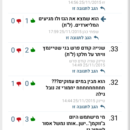
25/11/2015 14:56
rr
הגב לתגובה זו
הוא שמצא את הגז ולו מגיעים
0
1
המליארדים. (ל"ת)
שפתי כהן
25/11/2015 17:59
הגב לתגובה זו
.
33
שנייה קודם פרש בני שטיינמץ
0
2
וויתר על חלקו (ל"ת)
טיינק שניה קודם פרש
25/11/2015 14:49
הגב לתגובה זו
.
32
הוא מבין במים עמוקים???
1
0
חחחחחחחחח יחמורי זה נובל
גילה
טיינק
25/11/2015 14:44
הגב לתגובה זו
.
31
מי מישתמש היום
0
3
ב"ווקמן"..ישן..אותו נמשל אסור
לשמור גז