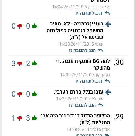
אייזנברג צדק
25/11/2015 14:34
הגב לתגובה זו
בעניין גרמניה - לא! מחיר
0
0
החשמל בגרמניה כפול מזה
שבישראל (ל"ת)
שומי
26/11/2015 14:23
הגב לתגובה זו
.
30
למה BG הענקית עזבה..די
3
2
מהשקר
נקמן קון
25/11/2015 14:30
הגב לתגובה זו
עזבו בגלל בחרם הערבי.
0
0
שועלY
26/11/2015 14:25
הגב לתגובה זו
.
29
הבלופר הגדול כי ד"ר ניב היה אבי
1
3
התגליות (ל"ת)
אזיין
25/11/2015 14:28
הגב לתגובה זו