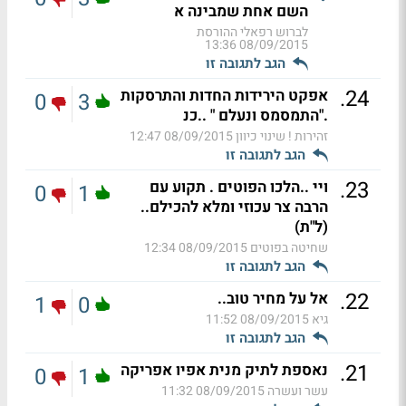
השם אחת שמבינה א
לברוש רפאלי ההורסת
08/09/2015 13:36
הגב לתגובה זו
.
24
אפקט הירידות החדות והתרסקות
0
3
."התמסמס ונעלם " ..כנ
זהירות ! שינוי כיוון
08/09/2015 12:47
הגב לתגובה זו
.
23
ויי ..הלכו הפוטים . תקוע עם
0
1
הרבה צר עכוזי ומלא להכילם..
(ל"ת)
שחיטה בפוטים
08/09/2015 12:34
הגב לתגובה זו
.
22
אל על מחיר טוב..
1
0
גיא
08/09/2015 11:52
הגב לתגובה זו
.
21
נאספת לתיק מנית אפיו אפריקה
0
1
עשר ועשרה
08/09/2015 11:32