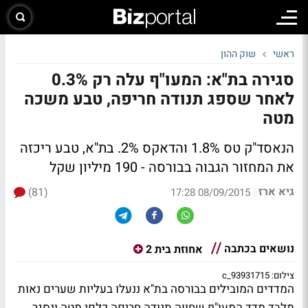
ראשי
שוק ההון
סגירה בת"א: המעו"ף עלה רק 0.3%
לאחר שספג תנודה חריפה, טבע משכה
מטה
הנאסד"ק טס 1.8% והדאקס 2%. בת"א, טבע ריכזה
את המחזור הגבוה בבורסה - 190 מיליון שקל
גיא ארז
(81)
|
08/09/2015 17:28
נושאים בכתבה
אחוזת בית 2
צילום: 93931715_c
המדדים המובילים בבורסה בת"א ננעלו בעליות שערים נאות
מלבד מדד המעו"ף שחווה תנודה חריפה כלפי מטה ונסגר