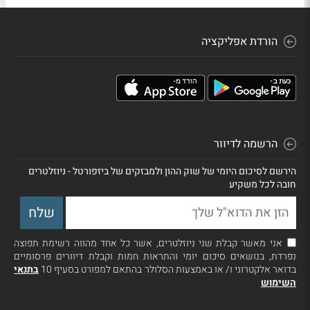
הורדת אפליקציה
הרשמה לדיוור
הירשם לסיכום היומי של שוק ההון ולמבזקים של ביזפורטל - ניוזלטרים
חובה לכל משקיע
אני מאשר קבלת שני ניוזלטרים, אשר כל אחד מהווה רשימת תפוצה
נפרדת, בנושאים סיכום יומי והתראות חמות וקבלת דיוורים פרסומיים
בדואר אלקטרוני ו/ או באמצעות הסלולר בהתאם למפורט בסעיף 10
בתנאי
השימוש