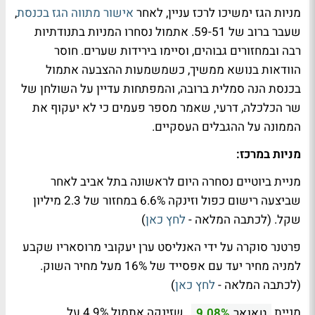
מניות הגז ימשיכו לרכז עניין, לאחר
אישור מתווה הגז בכנסת
,
שעבר ברוב של 59-51. אתמול נסחרו המניות בתנודתיות
רבה ובמחזורים גבוהים, וסיימו בירידות שערים. חוסר
הוודאות בנושא ממשיך, כשמשמעות ההצבעה אתמול
בכנסת הנה סמלית ברובה, והמפתחות עדיין על השולחן של
שר הכלכלה, דרעי, שאמר מספר פעמים כי לא יעקוף את
הממונה על ההגבלים העסקיים.
מניות במרכז:
מניית ביוטיים נסחרה היום לראשונה בתל אביב לאחר
שביצעה רישום כפול וזינקה 6.6% במחזור של 2.3 מיליון
שקל. (לכתבה המלאה -
לחץ כאן
)
פרטנר סוקרה על ידי האנליסט ערן יעקובי מרוסאריו שקבע
למניה מחיר יעד עם אפסייד של 16% מעל מחיר השוק.
(לכתבה המלאה -
לחץ כאן
)
מניית
, שזינקה אתמול 4.9% על
טאואר
9.08%