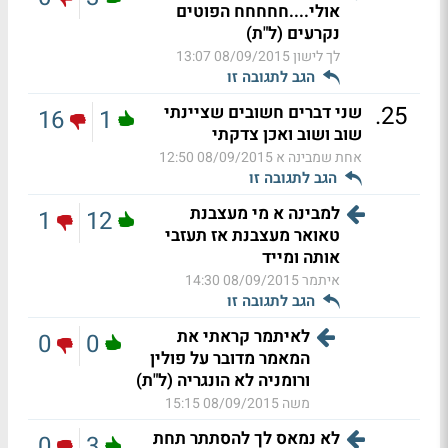
אולי....חחחחח הפוטים
נקרעים (ל"ת)
לך לישון
08/09/2015 13:07
הגב לתגובה זו
.
25
שני דברים חשובים שציינתי
16
1
שוב ושוב ואכן צדקתי
אחת שמבינה א
08/09/2015 12:50
הגב לתגובה זו
למבינה א מי מעצבנת
1
12
טאואר מעצבנת אז תעזבי
אותה ומייד
איתמר
08/09/2015 14:30
הגב לתגובה זו
לאיתמר קראתי את
0
0
המאמר מדובר על פולין
ורומניה לא הונגריה (ל"ת)
משה
08/09/2015 15:15
לא נמאס לך להסתתר תחת
0
3