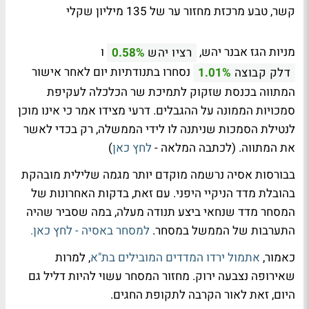
קשר, טבע מרכזת מחזור ער של 135 מיליון שקלי
מניות הגז אבנר יהש,
ו
רציו יהש
0.58%
נסחרו בתנודתיות יום לאחר אישור
דלק קבוצה
1.01%
המתווה בכנסת שזקוק לתמיכת שר הכלכלה לעקיפת
סמכויות הממונה על ההגבלים. דרעי מצידו אמר כי אינו מוכן
לנטילת הסמכות שניתנה לו לידי הממשלה, רק בכדי לאשר
את המתווה. (לכתבה המלאה -
לחץ כאן
)
בבורסות אסיה נרשמה מוקדם יותר מגמה שלילית מובהקת
בהובלת מדד הניקיי היפני. עם זאת, בדקות האחרונות של
המסחר מדד שנחאי ביצע תנודה מעלה, במה שסביר שהיה
התערבות של הממשל במסחר.
למסחר באסיה - לחץ כאן.
כאמור,
אתמול ירדו המדדים המובילים בת"א
, למרות
שאירופה נצבעה ירוק. מחזור המסחר עשוי להיות דליל גם
היום, זאת לאור הקרבה לתקופת החגים.