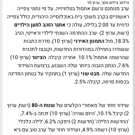
צילום: צילום מסך, ערוץ 10
ערב מנומנם נרשם אתמול בטלוויזיה. על פי נתוני צפייה
ראשוניים בקרב משקי בית באוכלוסייה היהודית, כולל צפייה
נדחית עד 2:00 בלילה, עולה כי
אתגר הזהב למען הילדים
(רשת, ערוץ 2) -ערב ההתרמה השנתי לילדי וראייטי, הניב
18.3%, מול
התמנון האירני
(ערוץ 10), סדרת כתבות
ששודרו בתחילה במהדורות החדשות, וקובצו לתכנית
שהרשמה אתמול 10.1%. אחריה קיבלה
הצינור
(ערוץ 10)
7.6%, הנתון הגבוה ביותר שלה השבוע, ברצועת השידור
החדשה שלה.
מבט שני
(ערוץ 1) בתחקיר על בטחון המדינה
בכסות פרווה, קיבלה 2.5%.
שידור חוזר של מאחורי הקלעים של
שנות ה-80
(רשת, ערוץ
2) קיבל 10.1%, 'היום שהיה' (ערוץ 10) זכתה ב-7.4%,
'החדשות הלילה' (חדשות 2) ניפקה 6.2%, 'לילה כלכלי'
(ערוץ 10) רשמה 4.9%, ושידור חוזר של 'ערב טוב עם גיא