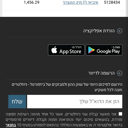
5128434
איביאי (!) תיק קונצרני
1,456.29
1209444
אי בי אי סל ת"א-90
1,313.14
אי בי אי מחקה S&P 500
1,251.17
5131628
מנוטרלת מט"ח
הורדת אפליקציה
5127469
אי בי אי מחקה S&P 500
1,238.98
אי בי אי סל אינדקס מומנטום
1,191.88
1190347
ארה"ב מנוטרלת מט"ח
5122502
איביאי 30/70
1,156.29
הרשמה לדיוור
5107420
איביאי עד 3 שנים 20/80
1,064.74
הירשם לסיכום היומי של שוק ההון ולמבזקים של ביזפורטל - ניוזלטרים
אי בי אי מחקה NASDAQ 100
חובה לכל משקיע
1,035.09
5131644
מנוטרלת מט"ח
5137906
איביאי כספית דולרית - נקובה $
1,013.26
אני מאשר קבלת שני ניוזלטרים, אשר כל אחד מהווה רשימת תפוצה
5114632
איביאי מדינה + 10%
1,002.27
נפרדת, בנושאים סיכום יומי והתראות חמות וקבלת דיוורים פרסומיים
בדואר אלקטרוני ו/ או באמצעות הסלולר בהתאם למפורט בסעיף 10
בתנאי
5120647
איביאי מדינה פלוס A ומעלה
905.86