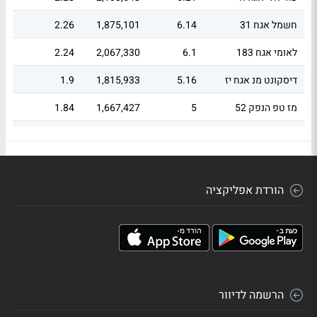
חשמל אגח 31
6.14
1,875,101
2.26
לאומי אגח 183
6.1
2,067,330
2.24
דיסקונט מנ אגח יז
5.16
1,815,933
1.9
מז טפ הנפק 52
5
1,667,427
1.84
מז טפ הנפק 62
4.91
1,628,229
1.81
פועלים אגח 204
4.7
1,648,572
1.73
הורדת אפליקציה
מבנה אגח כה
4.58
1,591,466
1.68
דיסקונט מנ אגח טו
4.24
1,424,343
1.56
אמות אגח ח
3.83
1,247,149
1.41
מליסרון אגח כא
3.74
1,178,107
1.38
הרשמה לדיוור
אדמה אגח ב
3.67
848,121
1.35