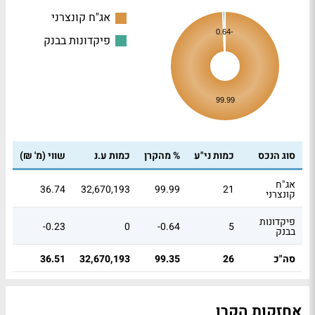
אג"ח קונצרני
-0.64
פיקדונות בבנק
99.99
סוג הנכס
כמות ני"ע
% מהקרן
כמות ע.נ
שווי (מ' ₪)
אג"ח
36.74
32,670,193
99.99
21
קונצרני
פיקדונות
-0.23
0
-0.64
5
בבנק
סה"כ
26
99.35
32,670,193
36.51
אחזקות הקרן