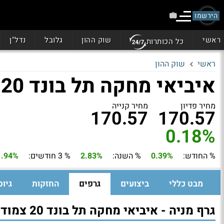
הירשמו
ראשי
שוק ההון
גלובל
נדל"ן
כל הכותרות
ראשי
שוק ההון
איביאי מחקה תל בונד 20 צמודות
מחיר פדיון
מחיר קנייה
170.57
170.57
0.18%
% החודש:
0.39%
% השנה:
2.83%
% 3 חודשים:
1.94%
מבט כללי
ביצועים
גרפים
החזקות
גיוס
גרף מניה - איביאי מחקה תל בונד 20 צמודות