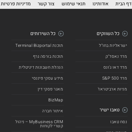
דף הבית
אודותינו
תנאי שימוש
צור קשר
מדיניות פרטיות
כל השווקים
כל השירותים
ישראליות בחו"ל
תוכנת Terminal Bizportal
מדד נאסד"ק
תוכנת בורסה גרף
מדד דאו ג'ונס
הנהלת חשבונות דיגיטלית
מדד 500 S&P
מידע עסקי פיננסי
מניות ארביטראז'
מאגר פסקי דין
BizMap
טאבו ישיר
איתור חברה
נסח טאבו
MyBusiness CRM – ניהול
קשרי לקוחות