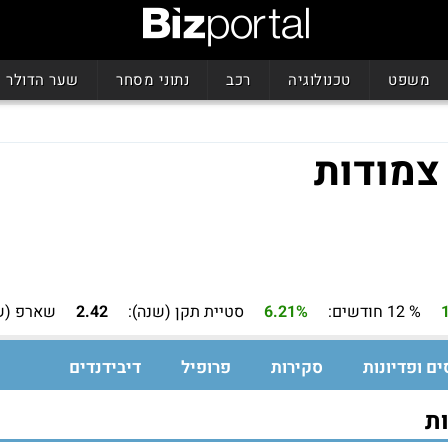
משפט
טכנולוגיה
רכב
נתוני מסחר
שער הדולר
% 12 חודשים:
6.21%
סטיית תקן (שנה):
2.42
שארפ (ש
ים ופדיונות
סקירות
פרופיל
דיבידנדים