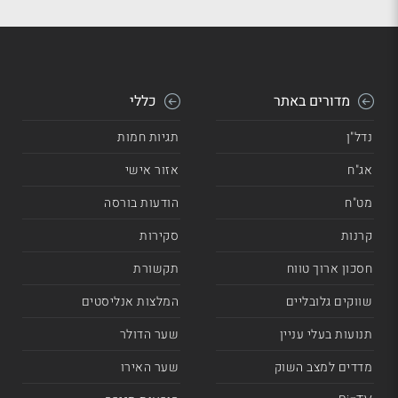
מדורים באתר
כללי
נדל"ן
תגיות חמות
אג"ח
אזור אישי
מט"ח
הודעות בורסה
קרנות
סקירות
חסכון ארוך טווח
תקשורת
שווקים גלובליים
המלצות אנליסטים
תנועות בעלי עניין
שער הדולר
מדדים למצב השוק
שער האירו