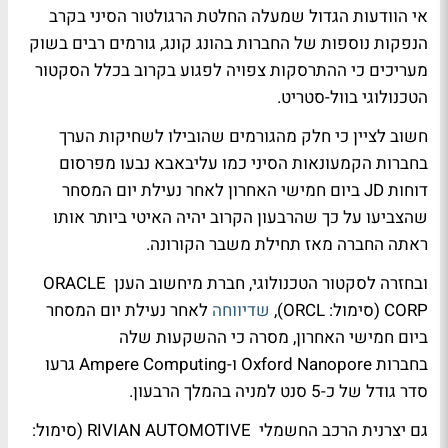
אי הוודעות הגדול שמעלה החלטת הרגולטור הסיני בקרב
הנפקות נוספות של החברות בהונג קונג, גורמים רבים בשוק
מעריכים כי ההתרסקות צפויה לפגוע בקרוב בכלל הסקטור
הטכנולוגי בוול-סטריט.
חשוב לציין כי חלק מהגורמים שהובילו לשחיקות הערך
בחברות הקמעונאות הסיני כמו עליבאבא נבעו מפרסום
דוחות JD ביום חמישי האחרון לאחר נעילת יום המסחר
שהצביעו על כך שהרבעון הקרוב יהיה האיטי ביותר אותו
ראתה החברה מאז תחילת משבר הקורונה.
ובחזרה לסקטור הטכנולוגי, חברת מיחשוב הענן ORACLE
CORP (סימול: ORCL),
שדיווחה
לאחר נעילת יום המסחר
ביום חמישי האחרון, מסרה כי ההשקעות שלה
בחברות Oxford Nanopore ו-Ampere Computing גרעו
סדר גודל של כ-5 סנט למניה בהמלך הרבעון.
גם יצרנית הרכב החשמלי RIVIAN AUTOMOTIVE (סימול: