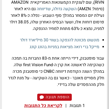
RIVN), שם לענקית הקמעונאות האמריקאית AMAZON
(סימול: AMZN)
השקעה גדולה
,
שדיווחה
גם היא לאחר
נעילת יום המסחר במהלך סוף השבוע - נפלה כ-8% לאחר
פרסום דוחות אלו, ושער הבסיס האחרון שלה, 38.05 דולר
למניה, נמצא כ-63% מתחת למחיר ההנפקה.
מונשוט מכוונת להנפקה בשווי 30 מיליארד דולר
מייקל ברי רואה מציאות במניות בהונג קונג
עבור סופטבנק, דידי הייתה אחת מ-83 החברות בה תמכה
כשהקימה לראשונה את קרן ה-first Vision Fund שלה.
במהלך השנה הקודמת דיווחה CNBC כי סופטבנק מכרה
חלק מסויים מאובר - כאשר גם בה השקיעה - על מנת לגדר
חלק מההפסדים שלה בדידי.
הוספת תגובה
1 תגובות
|
לקריאת כל התגובות