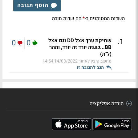
הוסף תגובה
השדות המסומנים ב-
הם שדות חובה
*
.
1
שחיקת ערך אצל DD וגם אצל
0
0
BB...כשזה יורד זה יורד, ומהר
(ל"ת)
מחשב קיצין לאחור
14/03/2022 14:54
הגב לתגובה זו
הורדת אפליקציה