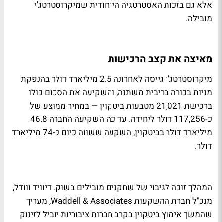
אלא גם בזכות האסטרטגיה הייחודית שמיקרוסטרטג'י
מובילה.
מאיצה את קצב הרכישות
מיקרוסטרטג'י גייסה לאחרונה 2.5 מיליארד דולר בהנפקת
מניות בכורה בריבית משתנה, והשקיעה את הסכום כולו
ברכישת 21,021 מטבעות ביטקוין — במחיר ממוצע של
כ-117,256 דולר ליחידה. עד כה השקיעה החברה 46.8
מיליארד דולר בביטקוין, השקעה ששווה כיום כ-74 מיליארד
דולר.
המהלך זוכה לגיבוי של שחקנים מובילים בשוק. דיוויד ווודל,
מנכ"ל חברת ההשקעות Waddell & Associates, מעריך
שהמשך אימוץ ביטקוין בקרב חברות ציבוריות יוביל לזינוק