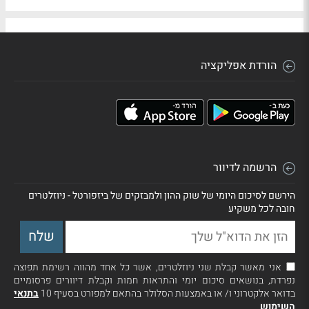
הורדת אפליקציה
הרשמה לדיוור
הירשם לסיכום היומי של שוק ההון ולמבזקים של ביזפורטל - ניוזלטרים
חובה לכל משקיע
אני מאשר קבלת שני ניוזלטרים, אשר כל אחד מהווה רשימת תפוצה
נפרדת, בנושאים סיכום יומי והתראות חמות וקבלת דיוורים פרסומיים
בדואר אלקטרוני ו/ או באמצעות הסלולר בהתאם למפורט בסעיף 10
בתנאי
השימוש