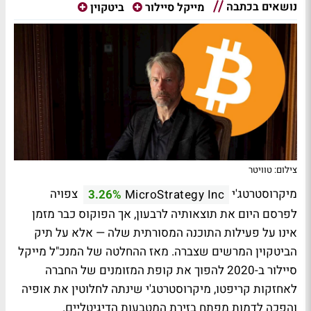
נושאים בכתבה
מייקל סיילור
ביטקוין
צילום: טוויטר
מיקרוסטרטג'י
צפויה
3.26%
MicroStrategy Inc
לפרסם היום את תוצאותיה לרבעון, אך הפוקוס כבר מזמן
אינו על פעילות התוכנה המסורתית שלה — אלא על תיק
הביטקוין המרשים שצברה. מאז ההחלטה של המנכ"ל מייקל
סיילור ב-2020 להפוך את קופת המזומנים של החברה
לאחזקות קריפטו, מיקרוסטרטג'י שינתה לחלוטין את אופיה
והפכה לדמות מפתח בזירת המטבעות הדיגיטליים.