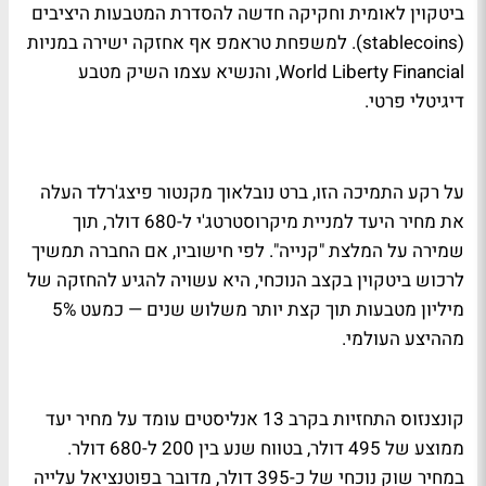
ביטקוין לאומית וחקיקה חדשה להסדרת המטבעות היציבים
(stablecoins). למשפחת טראמפ אף אחזקה ישירה במניות
World Liberty Financial, והנשיא עצמו השיק מטבע
דיגיטלי פרטי.
על רקע התמיכה הזו, ברט נובלאוך מקנטור פיצג'רלד העלה
את מחיר היעד למניית מיקרוסטרטג'י ל-680 דולר, תוך
שמירה על המלצת "קנייה". לפי חישוביו, אם החברה תמשיך
לרכוש ביטקוין בקצב הנוכחי, היא עשויה להגיע להחזקה של
מיליון מטבעות תוך קצת יותר משלוש שנים — כמעט 5%
מההיצע העולמי.
קונצנזוס התחזיות בקרב 13 אנליסטים עומד על מחיר יעד
ממוצע של 495 דולר, בטווח שנע בין 200 ל-680 דולר.
במחיר שוק נוכחי של כ-395 דולר, מדובר בפוטנציאל עלייה