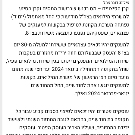
צילום: דובר צהל
קרן הפיצויים – מס רכוש שברשות המסים וקרן הסיוע
למשרתי מילואים בצה"ל מודיעות כי החל מאתמול (יום ד׳)
נפתחה מערכת מקוונת לטיפול בבקשות למענקים של
עצמאיים, שעסקיהם נפגעו כתוצאה משירות בצו 8.
למענקים יהיו זכאים עצמאיים ששירתו למעלה מ-30 יום
בצו 8 והעסק שבבעלותם חווה ירידת מחזורים בעקבות
שירות המילואים. המענקים יינתנו בגין שירות מילואים פעיל,
שחל בתקופה המתחילה בינואר 2024 ועד חצי שנה מתום
מועד סיום הצו הראשון של משרת המילואים. בקשות
למענקים יוגשו אחת לחודשיים, החל מהחודשים
ינואר-פברואר 2024 ואילך.
עוסקים פטורים יהיו זכאים לפיצוי בסכום קבוע עבור כל
תקופה בת חודשיים, בהתאם לגובה המחזור השנתי ולשיעור
ירידת המחזורים, שעליו הצהיר העוסק הפטור. עוסקים