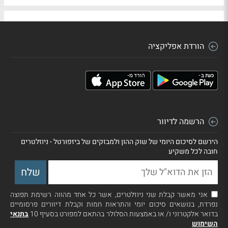
הורדת אפליקציה
הרשמה לדיוור
הירשם לסיכום היומי של שוק ההון ולמבזקים של ביזפורטל - ניוזלטרים
חובה לכל משקיע
אני מאשר קבלת שני ניוזלטרים, אשר כל אחד מהווה רשימת תפוצה
נפרדת, בנושאים סיכום יומי והתראות חמות וקבלת דיוורים פרסומיים
בדואר אלקטרוני ו/ או באמצעות הסלולר בהתאם למפורט בסעיף 10
בתנאי
השימוש