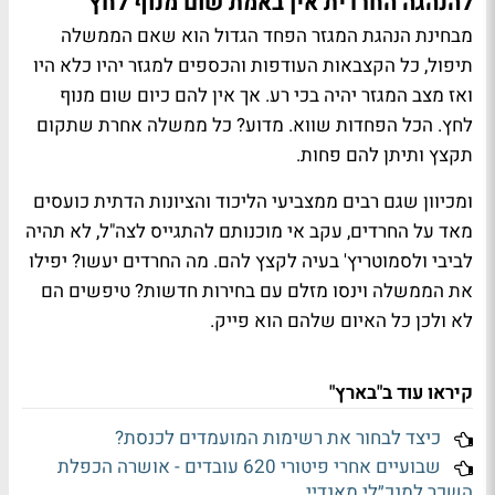
להנהגה החרדית אין באמת שום מנוף לחץ
מבחינת הנהגת המגזר הפחד הגדול הוא שאם הממשלה
תיפול, כל הקצבאות העודפות והכספים למגזר יהיו כלא היו
ואז מצב המגזר יהיה בכי רע. אך אין להם כיום שום מנוף
לחץ. הכל הפחדות שווא. מדוע? כל ממשלה אחרת שתקום
תקצץ ותיתן להם פחות.
ומכיוון שגם רבים ממצביעי הליכוד והציונות הדתית כועסים
מאד על החרדים, עקב אי מוכנותם להתגייס לצה"ל, לא תהיה
לביבי ולסמוטריץ' בעיה לקצץ להם. מה החרדים יעשו? יפילו
את הממשלה וינסו מזלם עם בחירות חדשות? טיפשים הם
לא ולכן כל האיום שלהם הוא פייק.
קיראו עוד ב"בארץ"
כיצד לבחור את רשימות המועמדים לכנסת?
שבועיים אחרי פיטורי 620 עובדים - אושרה הכפלת
השכר למנכ״לי מאנדיי