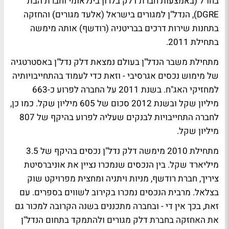
בחו"ל (באמצעות חברת דלק בלרון בינלאומי וחברת הבת
DGRE), הנדל"ן למגורים בישראל (אלעד מגורים) והחזקה
בתחנות שירות דרכים בבריטניה (רודשף) אותה מימשה
בתחילת 2011.
מתחילת משבר הנדל"ן בעולם נמצאת דלק נדל"ן באסטרטגיה
של מימוש נכסים אגרסיבי - וזאת כדי לעמוד בהתחייבויותיה
למחזיקי האג"ח. בשנת 2011 על החברה לפרוע כ-663
מיליון שקל ובשנת 2012 סכום של 605 מיליון שקל. כמו כן,
לחברה התחייבויות לבנקים שעליה לפרוע בהיקף של 807
מיליון שקל.
מתחילת 2010 מימשה דלק נדל"ן נכסים בהיקף של 3.5
מיליארד שקל. בין הנכסים שנמכרו נציין את אוניברסיטת
ציריך, חברת רודשף, מניות ויתניה ומחצית מפרויקט שוק
בצלאל. מרבית הנכסים נמכרו בקירוב לשווים בספרים. עם
זאת, בכך אין די - ובחברה מתכננים בשנה הקרובה למכור גם
את האחזקה בחברת דלק מגורים ולהתמקד בתחום הנדל"ן