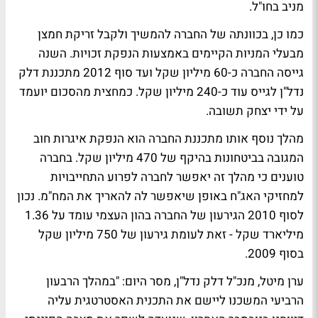
מניב בחו"ל.
כמו כן, בכוונתה של החברה להמשיך ולקבל זריקת חמצן
מבעלי המניות הקיימים באמצעות הנפקת זכויות. השנה
גייסה החברה כ-60 מיליון שקל ועד סוף 2012 מתכננת דלק
נדל"ן לגייס עוד כ-240 מיליון שקל. כמחצית מהסכום יועמד
על ידי יצחק תשובה.
מהלך נוסף אותו מתכננת החברה הוא הנפקת איגרות חוב
המגובה בביטחונות בהיקף של 470 מיליון שקל. בחברה
טוענים כי מהלך זה יאפשר לחברה לפרוע התחייבויות
למחזיקי האג"ח באופן שיאפשר לה להאריך את המח"מ. נכון
לסוף 2010 הגירעון של החברה בהון העצמי עומד על 1.36
מיליארד שקל - זאת לעומת גירעון של 750 מיליון שקל
בסוף 2009.
ערן מיטל, מנכ"ל דלק נדל"ן, מסר היום: "במהלך הרבעון
הרביעי המשכנו ליישם את התכנית האסטרטגית עליה