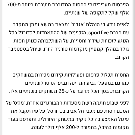
הפרסום מעריכים כי החסות המדוברת מוערכת ביותר מ-700
אלף שקל לתקופה של שנתיים.
לאייס נודע כי הנהלת 'אגדיר' נמצאת במשא ומתן מתקדם
עם חברת sportfive, הזכיינית של ההתאחדות לכדורגל בכל
הנוגע לזכויות שידור וחסויות, על השתלבותה כנותן חסות
גולד במהלך קמפיין מוקדמות טורניר היורו, שיחל בספטמבר
הקרוב.
החסות תכלול פרסום ופעילויות קידום מכירות במשחקים,
כמו גם במפעלי גביע המדינה וגביע הטוטו לשנתיים
הקרובות. בסך הכל מדובר על כ-25 משחקים בשנתיים אלו.
לפני שבוע חתמה רשת מסעדות המבורגרים אחרת, 'מוזס' על
הסכם חסות עם מכבי תל אביב בכדורסל, על פיו תקבל את
עיגול האמצע בהיכל נוקיה במשחקי היורוליג, ותפרסם בעוד
מקומות בהיכל, בתמורה ל-200 אלף דולר לעונה.