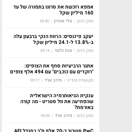
אמפא רוכשת את סרוגו בתמורה של עד
160 מיליון שקל
שוק ההון
צלי אהרון
09:40
|
|
יעקב פיננסים: הרווח הנקי ברבעון עלה
ב-13.8% ל-24.1 מיליון שקל
שוק ההון
ענת גלעד
09:14
|
|
אתגר הרביעיות סחף את הצופים:
"רוקדים עם כוכבים" עם 494 אלף צופים
תקשורת ומדיה
מירב ארד
09:17
|
|
ענקית הגיאותרמיה הישראלית
שהפתיעה את וול סטריט - מה קורה
באורמת?
שוק ההון
מירב ארד
09:09
|
|
PwC תשכור כ-20 אלף מ"ר במגדל AFI