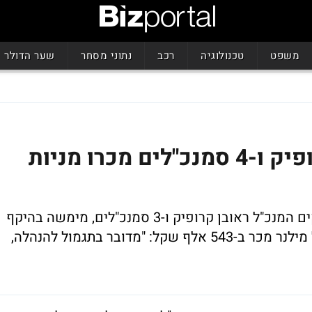
משפט
טכנולוגיה
רכב
נתוני מסחר
שער הדולר
הנהלת כת"ב מממשת: קרופיק ו-4 סמנכ"לים מכרו מניות
חברת הניהול החיצונית של כת"ב, בה מחזיקים המנכ"ל ראובן קרופיק ו-3 סמנכ"לים, מימשה בהיקף
של כ-6.5 מיליון שקל. סמנכ"ל הכספים גיל מילנר מכר ב-543 אלף שקל: "מדובר בתגמול להנהלה,