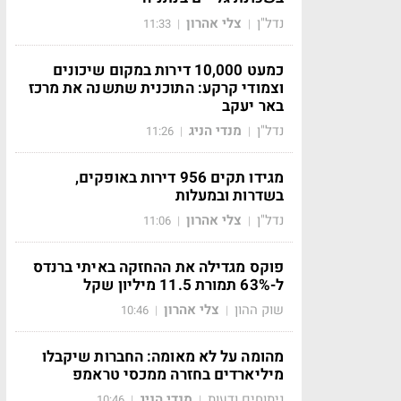
נדל"ן
צלי אהרון
11:33
|
|
כמעט 10,000 דירות במקום שיכונים
וצמודי קרקע: התוכנית שתשנה את מרכז
באר יעקב
נדל"ן
מנדי הניג
11:26
|
|
מגידו תקים 956 דירות באופקים,
בשדרות ובמעלות
נדל"ן
צלי אהרון
11:06
|
|
פוקס מגדילה את ההחזקה באיתי ברנדס
ל-63% תמורת 11.5 מיליון שקל
שוק ההון
צלי אהרון
10:46
|
|
מהומה על לא מאומה: החברות שיקבלו
מיליארדים בחזרה ממכסי טראמפ
ניתוחים ודעות
מנדי הניג
10:46
|
|