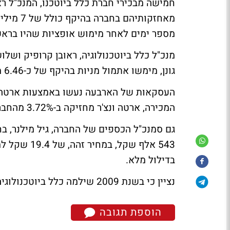
חמישה מבכירי חברת כלל ביוטכנו, המנכ"ל ר
מאחזקותי
מספר ימים לאחר מימוש אופציות שהיו ברא
מנכ"ל כלל ביוטכנולוגיה, ראובן קרופיק ושלו
גונן, מימשו אתמול מניות בהיקף של כ-6.46 מיליון שקל.
העסקאות של הארבעה נעשו באמצעות ארטה ונ
המכירה, ארטה ונצ'ר מחזיקה ב-3.72% מהחברה לאחר השינוי, בדילול מלא.
גם סמנכ"ל הכספים של החברה, גיל מילנר, ב
בדילול מלא.
נציין כי בשנת 2009 שילמה כלל ביוטכנולוגיה לחברת ארטה 3.8 מיליון שקל עבור שירותי הניהול.
הוספת תגובה