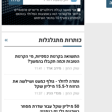
ה
אני מאשר קבלת ניוזלטרים ודיוורים פרסומיים
בדואר אלקטרוני ו/או באמצעות הסלולר בהתאם
למפורט בסעיף 10 בתנאי השימוש
כותרות מתגלגלות
התשואה בקרנות כספיות, מי הקרנות
הטובות וכמה תקבלו בהמשך?
שוק ההון
מירב ארד
11:41
|
|
ותודה לדולר - גולף כמעט ושילשה את
הרווח ל-15.5 מיליון שקל
שוק ההון
מנדי הניג
11:37
|
|
50 מיליון שקל עבור שדרת מסחר
בשכונת גלי ים בנתניה