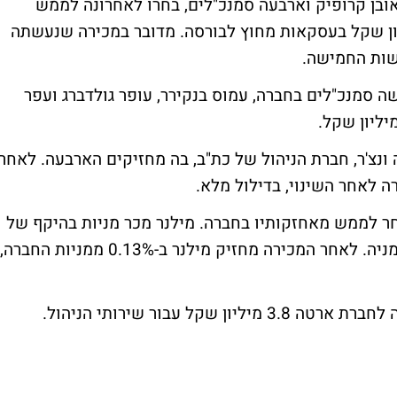
אובן קרופיק וארבעה סמנכ"לים, בחרו לאחרונה לממש
הם בחברה בהיקף כולל של 7 מיליון שקל בעסקאות מחוץ לבורסה. מדובר במכירה שנעשתה
שות החמישה.
שה סמנכ"לים בחברה, עמוס בנקירר, עופר גולדברג ועפר
צ'ר, חברת הניהול של כת"ב, בה מחזיקים הארבעה. לאחר
חר לממש מאחזקותיו בחברה. מילנר מכר מניות בהיקף של
543 אלף שקל, במחיר זהה, של 19.4 שקל למניה. לאחר המכירה מחזיק מילנר ב-0.13% ממניות החברה,