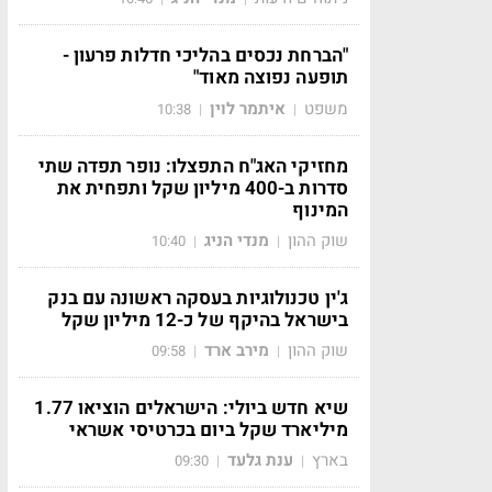
"הברחת נכסים בהליכי חדלות פרעון -
תופעה נפוצה מאוד"
משפט
איתמר לוין
10:38
|
|
מחזיקי האג"ח התפצלו: נופר תפדה שתי
סדרות ב-400 מיליון שקל ותפחית את
המינוף
שוק ההון
מנדי הניג
10:40
|
|
ג'ין טכנולוגיות בעסקה ראשונה עם בנק
בישראל בהיקף של כ-12 מיליון שקל
שוק ההון
מירב ארד
09:58
|
|
שיא חדש ביולי: הישראלים הוציאו 1.77
מיליארד שקל ביום בכרטיסי אשראי
בארץ
ענת גלעד
09:30
|
|