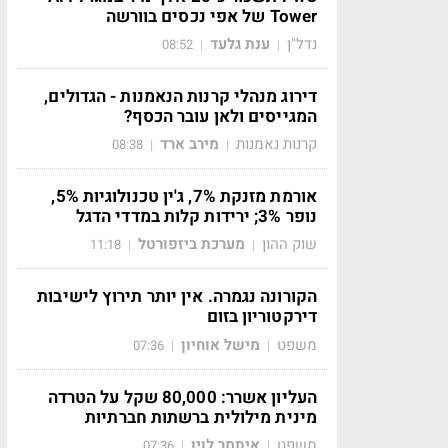
Tower של אפי נכסים בוורשה
נדל"ן
ענת גלעד
08:52
|
|
דירוג מנהלי קרנות הנאמנות - הגדולים,
המגייסים ולאן עובר הכסף?
קרנות נאמנות
מירב ארד
08:38
|
|
אורמת מזנקת 7%, ג'ין טכנולוגיות 5%,
נופר 3%; ירידות קלות במדדי הדגל
שוק ההון
מערכת ביזפורטל
11:18
|
|
הקורונה נגמרה. אין יותר תירוץ לישיבות
דירקטוריון בזום
משפט
מישל אוחיון
07:36
|
|
העליון אשרר: 80,000 שקל על הטרדה
מינית מילולית ברשתות חברתיות
משפט
איתמר לוין
07:36
|
|