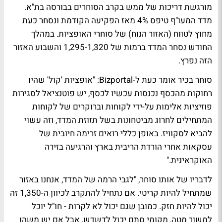
מורגשת דריכות של ממש בקרב הסוחרים בבורסה בת"א.
מדד המעו"ף טיפס 4% מאז הפקיעה הקודמת ונסחר כעת
מחוץ לטווח (האזור הנוח) של סוחרי האופציות. במהלך
החודש נסחר המדד ברמות של 1,295-1,320 והשבוע האזור
הזה נפרץ.
סוחר בכיר אומר כעת ל-Bizportal: "אופציות 'קול' שהיו
רחוקות מהכסף נכנסות עכשיו לכסף, יש פוטנציאל לסגירות
פוזיציות אלימות על-ידי לקוחות וברוקרים של לקוחות
המתחילים לחרוג מביטחונות בשל תזוזת המדד, וזה עשוי
להביא לסקוויז. באופן כללי רואים זרימה חיובית של
עסקאות אחרי הורדת הריבית בארץ והרגיעה בזירה
האוקראינית."
לדבריו של אותו סוחר, "לגבי הרמה של המדד, אנחנו באזור
שמתחיל להיות קריטי. אם נתחיל להתקרב לכיוון ה-1,350 זה
יכול להיות חזק. כמובן שגם יכול לא לקרות - חו"ל יוכל
למשוך מטה, מקומי סתם יכול לדשדש, אבל אם יש משהו