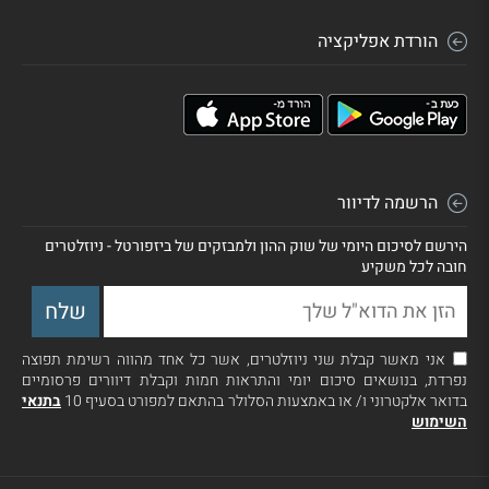
הורדת אפליקציה
הרשמה לדיוור
הירשם לסיכום היומי של שוק ההון ולמבזקים של ביזפורטל - ניוזלטרים
חובה לכל משקיע
אני מאשר קבלת שני ניוזלטרים, אשר כל אחד מהווה רשימת תפוצה
נפרדת, בנושאים סיכום יומי והתראות חמות וקבלת דיוורים פרסומיים
בדואר אלקטרוני ו/ או באמצעות הסלולר בהתאם למפורט בסעיף 10
בתנאי
השימוש