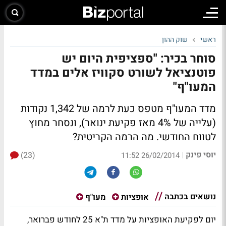
ראשי
שוק ההון
סוחר בכיר: "ספציפית היום יש
פוטנציאל לשורט סקוויז אלים במדד
המעו"ף"
מדד המעו"ף מטפס כעת לרמה של 1,342 נקודות
(עלייה של 4% מאז פקיעת ינואר), ונסחר מחוץ
לטווח החודשי.
מה הרמה הקריטית?
יוסי פינק
(23)
|
26/02/2014 11:52
נושאים בכתבה
אופציות
מעו"ף
יום לפקיעת האופציות על מדד ת"א 25 לחודש פברואר,