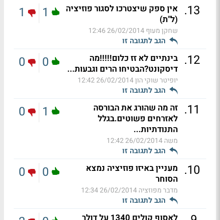
.
13
אין ספק שיצטרכו לסגור פוזיציה
1
1
(ל"ת)
שחקן מעוף
26/02/2014 12:46
הגב לתגובה זו
.
12
בינתיים לא זז כלום!!!!!מה
0
0
דיסקונט?הבטיחו הרים וגבעות...
יופיטר שוקי הון
26/02/2014 12:42
הגב לתגובה זו
.
11
זה מה שהורג את הבורסה
0
1
לאזרחים פשוטים.בגלל
התנודתיות...
משה
26/02/2014 12:42
הגב לתגובה זו
.
10
מעניין באיזו פוזיציה נמצא
0
0
הסוחר
מדבר מפוזציה
26/02/2014 12:34
הגב לתגובה זו
.
9
לאסוף קולים 1340 על דולר