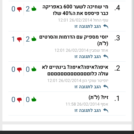
.
4
מי שחיכה לשער 600 באפריקה
0
2
כבר פיספס את ה40% שלו
עוף החול
26/02/2014 12:01
הגב לתגובה זו
.
3
יוסי מספיק עם הדרמות והסרטים
1
2
(ל"ת)
אחד שמבין
26/02/2014 12:01
הגב לתגובה זו
.
2
איפה?איפה?איפה? בינתיים לא
0
0
עולה כלוםםםםםםםםםםםםם
יופיטר שוקי הון
26/02/2014 12:01
הגב לתגובה זו
.
1
זיו? (ל"ת)
0
0
אסף
26/02/2014 11:58
הגב לתגובה זו