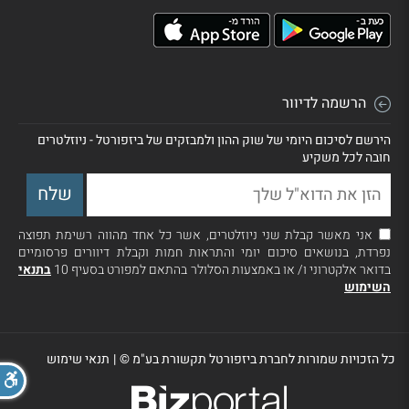
הרשמה לדיוור
הירשם לסיכום היומי של שוק ההון ולמבזקים של ביזפורטל - ניוזלטרים
חובה לכל משקיע
אני מאשר קבלת שני ניוזלטרים, אשר כל אחד מהווה רשימת תפוצה
נפרדת, בנושאים סיכום יומי והתראות חמות וקבלת דיוורים פרסומיים
בדואר אלקטרוני ו/ או באמצעות הסלולר בהתאם למפורט בסעיף 10
בתנאי
השימוש
כל הזכויות שמורות לחברת ביזפורטל תקשורת בע"מ ©
|
תנאי שימוש