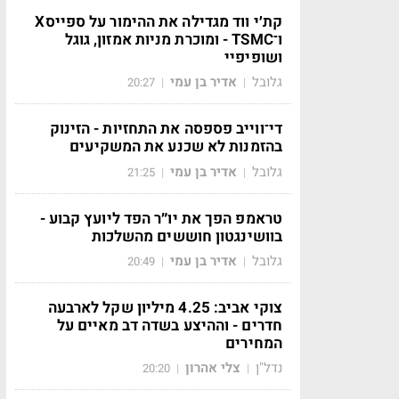
קת׳י ווד מגדילה את ההימור על ספייסX
ו־TSMC - ומוכרת מניות אמזון, גוגל
ושופיפיי
גלובל
אדיר בן עמי
20:27
|
|
די־ווייב פספסה את התחזיות - הזינוק
בהזמנות לא שכנע את המשקיעים
גלובל
אדיר בן עמי
21:25
|
|
טראמפ הפך את יו״ר הפד ליועץ קבוע -
בוושינגטון חוששים מהשלכות
גלובל
אדיר בן עמי
20:49
|
|
צוקי אביב: 4.25 מיליון שקל לארבעה
חדרים - וההיצע בשדה דב מאיים על
המחירים
נדל"ן
צלי אהרון
20:20
|
|