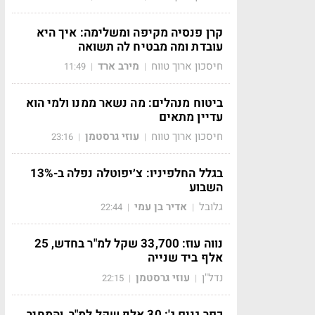
קרן פנסיה מקיפה ומשלימה: איך היא
עובדת ומה מבטיח לה תשואה
חיסכון ארוך טווח
מירב ארד
11:49
|
|
ביטוח מנהלים: מה נשאר ממנו ולמי הוא
עדיין מתאים
חיסכון ארוך טווח
עוזי גרסטמן
23:16
|
|
בגלל החלפיניו: צ׳יפוטלה נפלה ב-13%
השבוע
גלובל
אדיר בן עמי
22:44
|
|
נווה עוז: 33,700 שקל למ"ר בחדש, 25
אלף ביד שנייה
נדל"ן
עוזי גרסטמן
22:15
|
|
כפר גנים ג': 30 אלף שקל למ"ר, והמחיר