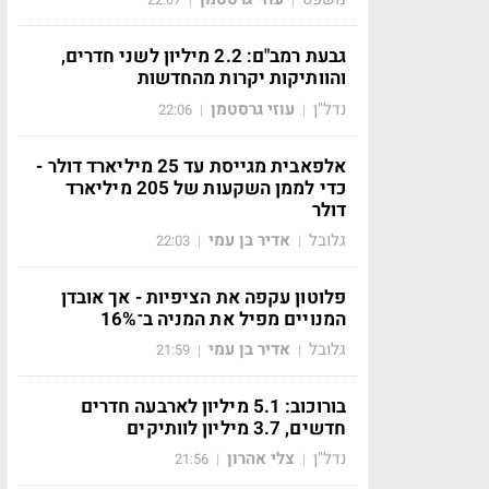
גבעת רמב"ם: 2.2 מיליון לשני חדרים,
והוותיקות יקרות מהחדשות
נדל"ן
עוזי גרסטמן
22:06
|
|
אלפאבית מגייסת עד 25 מיליארד דולר -
כדי לממן השקעות של 205 מיליארד
דולר
גלובל
אדיר בן עמי
22:03
|
|
פלוטון עקפה את הציפיות - אך אובדן
המנויים מפיל את המניה ב־16%
גלובל
אדיר בן עמי
21:59
|
|
בורוכוב: 5.1 מיליון לארבעה חדרים
חדשים, 3.7 מיליון לוותיקים
נדל"ן
צלי אהרון
21:56
|
|