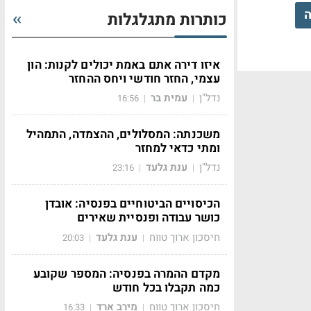
ה
כותרות מתגלגלות
איזו דירה אתם באמת יכולים לקנות: הון
עצמי, החזר חודשי ויחס ההחזר
נדל"ן
עמית בר
16:56
|
|
משכנתה: המסלולים, ההצמדה, התמהיל
ומתי כדאי למחזר
נדל"ן
ענת גלעד
23:16
|
|
הכיסויים הביטוחיים בפנסיה: אובדן
כושר עבודה ופנסיית שאירים
חיסכון ארוך טווח
ענת גלעד
20:03
|
|
מקדם ההמרה בפנסיה: המספר שקובע
כמה תקבלו בכל חודש
חיסכון ארוך טווח
מירב ארד
16:33
|
|