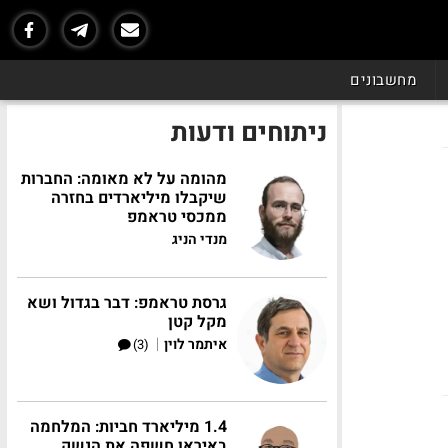
מחשבונים
ניתוחים ודעות
מהומה על לא מאומה: החברות
שיקבלו מיליארדים בחזרה
ממכסי טראמפ
מנדי הניג
גרסת טראמפ: דבר בגדול ושא
מקל קטן
|
איתמר לוין
(3)
1.4 מיליארד חביות: המלחמה
באיראן חשפה את הנשק