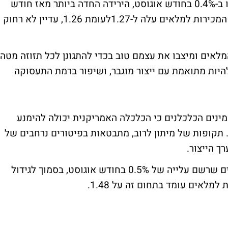
המסחר. המכירות בקרב העסקים בארה"ב ירדו ב-0.4% בחודש אוגוסט, הירידה החדה ביותר מאז חודש
ינואר, בעוד המלאים דווקא עלו ב-0.1%. יחס המכירות למלאים עלה ל-1.27לעומת 1.26, עדיין לא רחוק
מלאים ומיצבו את עצמם טוב בכדי להתגונן לכל תזוזה מטה
היות מתואמת עם ייצור מוגבר, ושיפור ברמת התעסוקה
נים הכלכלנים כי הכלכלה האמריקנית יכולה להימנע
. תקופות של מיתון לרוב, מתבטאות בפיטורים נרחבים של
ך הייצור.
עוד נתון שהופיע בדו"ח- נתון מלאי הקמעונאים שרשם עלייה של 0.5% בחודש אוגוסט, בסמוך לגידול