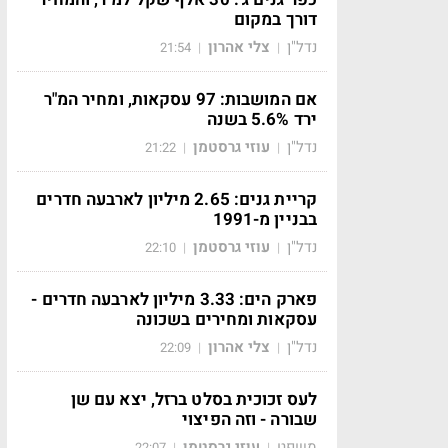
דורך במקום
נדל"ן
צלי אהרון
21:54
|
|
אם המושבות: 97 עסקאות, ומחיר המ"ר
ירד 5.6% בשנה
נדל"ן
עוזי גרסטמן
21:22
|
|
קריית גנים: 2.65 מיליון לארבעה חדרים
בבניין מ-1991
נדל"ן
עוזי גרסטמן
22:10
|
|
פארק הים: 3.33 מיליון לארבעה חדרים -
עסקאות ומחירים בשכונה
נדל"ן
צלי אהרון
22:09
|
|
לעס זכוכית בסלט ברזל, יצא עם שן
שבורה - וזה הפיצוי
משפט
עוזי גרסטמן
22:07
|
|