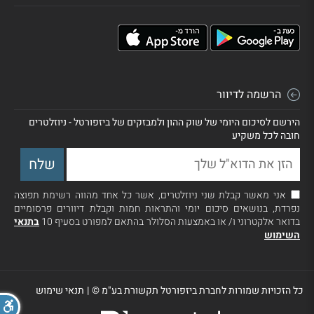
הרשמה לדיוור
הירשם לסיכום היומי של שוק ההון ולמבזקים של ביזפורטל - ניוזלטרים
חובה לכל משקיע
אני מאשר קבלת שני ניוזלטרים, אשר כל אחד מהווה רשימת תפוצה
נפרדת, בנושאים סיכום יומי והתראות חמות וקבלת דיוורים פרסומיים
בדואר אלקטרוני ו/ או באמצעות הסלולר בהתאם למפורט בסעיף 10
בתנאי
השימוש
כל הזכויות שמורות לחברת ביזפורטל תקשורת בע"מ ©
|
תנאי שימוש