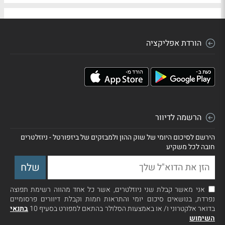
הורדת אפליקציה
הרשמה לדיוור
הירשם לסיכום היומי של שוק ההון ולמבזקים של ביזפורטל - ניוזלטרים
חובה לכל משקיע
אני מאשר קבלת שני ניוזלטרים, אשר כל אחד מהווה רשימת תפוצה
נפרדת, בנושאים סיכום יומי והתראות חמות וקבלת דיוורים פרסומיים
בדואר אלקטרוני ו/ או באמצעות הסלולר בהתאם למפורט בסעיף 10
בתנאי
השימוש