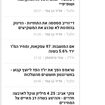
ושופיפיי
גלובל
אדיר בן עמי
20:27
|
|
די־ווייב פספסה את התחזיות - הזינוק
בהזמנות לא שכנע את המשקיעים
גלובל
אדיר בן עמי
21:25
|
|
אם המושבות: 97 עסקאות, ומחיר המ"ר
ירד 5.6% בשנה
נדל"ן
עוזי גרסטמן
21:22
|
|
טראמפ הפך את יו״ר הפד ליועץ קבוע -
בוושינגטון חוששים מהשלכות
גלובל
אדיר בן עמי
20:49
|
|
צוקי אביב: 4.25 מיליון שקל לארבעה
חדרים - וההיצע בשדה דב מאיים על
המחירים