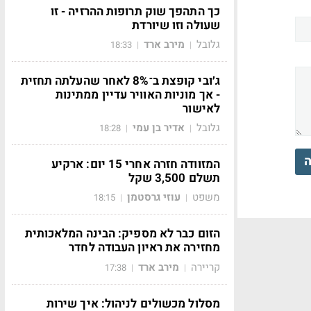
כך התהפך שוק תרופות ההרזיה - זו
שעולה וזו שיורדת
גלובל
מירב ארד
18:33
|
|
ג׳ובי קופצת ב־8% לאחר שהעלתה תחזית
- אך מוניות האוויר עדיין ממתינות
לאישור
גלובל
אדיר בן עמי
18:28
|
|
ה
המזוודה חזרה אחרי 15 יום: ארקיע
תשלם 3,500 שקל
משפט
עוזי גרסטמן
18:15
|
|
הזום כבר לא מספיק: הבינה המלאכותית
מחזירה את ראיון העבודה לחדר
קריירה
מירב ארד
17:38
|
|
מסלול מכשולים לניהול: איך שירות