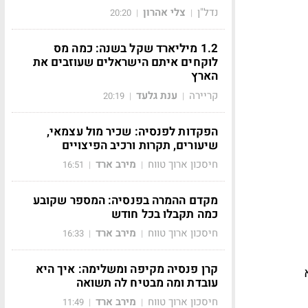
נדל"ן
צלי אהרון
20:20
|
|
1.2 מיליארד שקל בשנה: כמה מס
לוקחים איתם הישראלים שעוזבים את
הארץ
קריירה
ענת גלעד
20:19
|
|
הפקדות לפנסיה: שכיר מול עצמאי,
שיעורים, תקרות ורכיב הפיצויים
חיסכון ארוך טווח
מירב ארד
16:51
|
|
מקדם ההמרה בפנסיה: המספר שקובע
כמה תקבלו בכל חודש
חיסכון ארוך טווח
מירב ארד
16:33
|
|
קרן פנסיה מקיפה ומשלימה: איך היא
עובדת ומה מבטיח לה תשואה
חיסכון ארוך טווח
מירב ארד
11:49
|
|