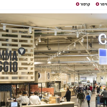
ימר
קרפור