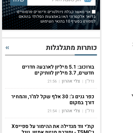
אני מאשר קבלת ניוזלטרים ודיוורים פרסומיים
בדואר אלקטרוני ו/או באמצעות הסלולר בהתאם
למפורט בסעיף 10 בתנאי השימוש
כותרות מתגלגלות
בורוכוב: 5.1 מיליון לארבעה חדרים
חדשים, 3.7 מיליון לוותיקים
נדל"ן
צלי אהרון
21:56
|
|
כפר גנים ג': 30 אלף שקל למ"ר, והמחיר
דורך במקום
נדל"ן
צלי אהרון
21:54
|
|
קת׳י ווד מגדילה את ההימור על ספייסX
ו־TSMC - ומוכרת מניות אמזון, גוגל