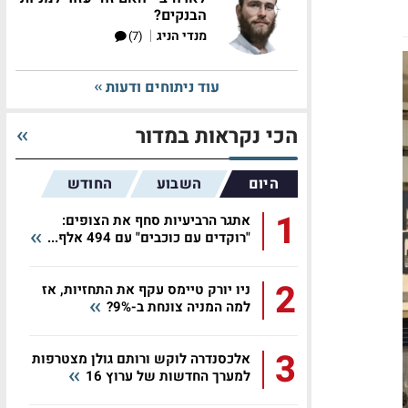
הבנקים?
|
מנדי הניג
(7)
עוד ניתוחים ודעות
הכי נקראות במדור
היום
השבוע
החודש
1
אתגר הרביעיות סחף את הצופים:
"רוקדים עם כוכבים" עם 494 אלף...
2
ניו יורק טיימס עקף את התחזיות, אז
למה המניה צונחת ב-9%?
3
אלכסנדרה לוקש ורותם גולן מצטרפות
למערך החדשות של ערוץ 16