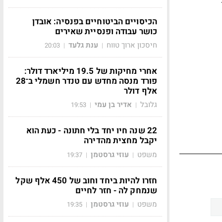
הכיסויים הביטוחיים בפנסיה: אובדן
כושר עבודה ופנסיית שאירים
חיסכון ארוך טווח
ענת גלעד
20:03
|
|
אחרי מחיקות של 19.5 מיליארד דולר:
פורד מנסה מחדש עם טנדר חשמלי ב־28
אלף דולר
גלובל
אדיר בן עמי
19:53
|
|
22 שנה חיו יחד בלי חתונה - כעת הוא
יקבל מחצית מהדירה
משפט
עוזי גרסטמן
19:37
|
|
חזרו להיות ביחד וחוב של 450 אלף שקל
שנמחק לה - חזר לחיים
משפט
עוזי גרסטמן
19:35
|
|