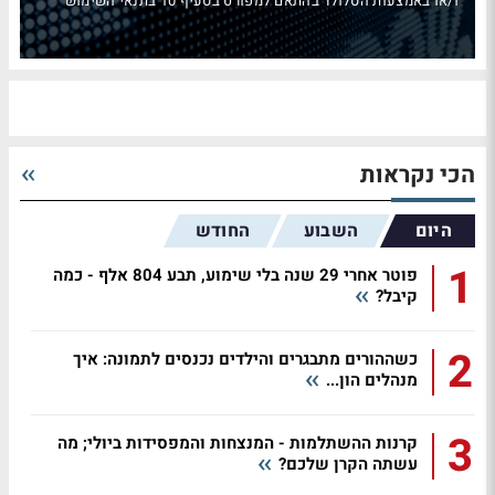
ו/או באמצעות הסלולר בהתאם למפורט בסעיף 10 בתנאי השימוש
הכי נקראות
היום
השבוע
החודש
1
פוטר אחרי 29 שנה בלי שימוע, תבע 804 אלף - כמה
קיבל?
2
כשההורים מתבגרים והילדים נכנסים לתמונה: איך
מנהלים הון...
3
קרנות ההשתלמות - המנצחות והמפסידות ביולי; מה
עשתה הקרן שלכם?