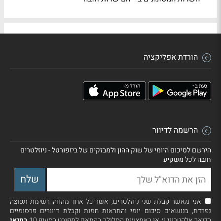
הורדת אפליקציה
הרשמה לדיוור
הירשם לסיכום היומי של שוק ההון ולמבזקים של ביזפורטל - ניוזלטרים
חובה לכל משקיע
אני מאשר קבלת שני ניוזלטרים, אשר כל אחד מהווה רשימת תפוצה
נפרדת, בנושאים סיכום יומי והתראות חמות וקבלת דיוורים פרסומיים
בדואר אלקטרוני ו/ או באמצעות הסלולר בהתאם למפורט בסעיף 10
בתנאי