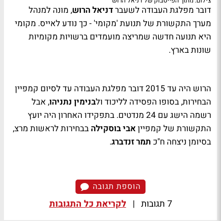
צילום: מתוך הפייסבוק של דניאל הרוש
דובר מפלגת העבודה לשעבר
דניאל הרוש
, מונה למנהל
מערך התקשורת של תנועת 'מקומי' - כך נודע לאייס. מקומי
היא תנועה חדשה שמריצה מועמדים ברשויות מקומיות
שונות בארץ.
הרוש היה עד 2015 דובר מפלגת העבודה עד לסיום קמפיין
הבחירות, בסופו הפסידה לליכוד ול
בנימין נתניהו
, אבל
רשמה הישג עם 24 מנדטים. בתפקידו האחרון היה יועץ
התקשורת של קמפיין
אבי בוסקילה
בבחירות לראשות מרצ,
בסיומן ניצחה ח"כ
תמר זנדברג
.
הוספת תגובה
7 תגובות
|
לקריאת כל התגובות