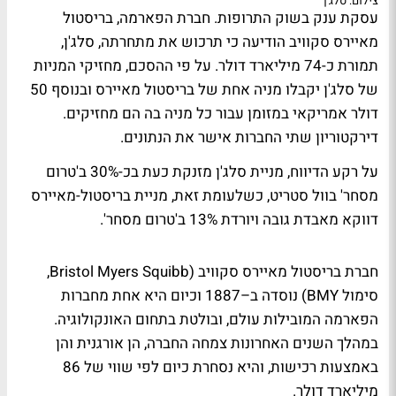
צילום: סלג'ן
עסקת ענק בשוק התרופות. חברת הפארמה, בריסטול
מאיירס סקוויב הודיעה כי תרכוש את מתחרתה, סלג'ן,
תמורת כ-74 מיליארד דולר. על פי ההסכם, מחזיקי המניות
של סלג'ן יקבלו מניה אחת של בריסטול מאיירס ובנוסף 50
דולר אמריקאי במזומן עבור כל מניה בה הם מחזיקים.
דירקטוריון שתי החברות אישר את הנתונים.
על רקע הדיווח, מניית סלג'ן מזנקת כעת בכ-30% ב'טרום
מסחר' בוול סטריט, כשלעומת זאת, מניית בריסטול-מאיירס
דווקא מאבדת גובה ויורדת 13% ב'טרום מסחר'.
חברת בריסטול מאיירס סקוויב (Bristol Myers Squibb,
סימול BMY) נוסדה ב–1887 וכיום היא אחת מחברות
הפארמה המובילות עולם, ובולטת בתחום האונקולוגיה.
במהלך השנים האחרונות צמחה החברה, הן אורגנית והן
באמצעות רכישות, והיא נסחרת כיום לפי שווי של 86
מיליארד דולר.