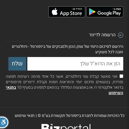
הרשמה לדיוור
הירשם לסיכום היומי של שוק ההון ולמבזקים של ביזפורטל - ניוזלטרים
חובה לכל משקיע
אני מאשר קבלת שני ניוזלטרים, אשר כל אחד מהווה רשימת תפוצה
נפרדת, בנושאים סיכום יומי והתראות חמות וקבלת דיוורים פרסומיים
בדואר אלקטרוני ו/ או באמצעות הסלולר בהתאם למפורט בסעיף 10
בתנאי
השימוש
כל הזכויות שמורות לחברת ביזפורטל תקשורת בע"מ ©
|
תנאי שימוש