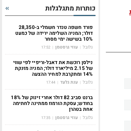
כותרות מתגלגלות
פורד חשפה טנדר חשמלי ב-28,350
דולר; המניה השלימה ירידה של כמעט
10% בשישה ימי מסחר
גלובל
עוזי גרסטמן
17:52
|
|
נילסן רוכשת את דאבל-וריפיי לפי שווי
של 2.15 מיליארד דולר; המניה מזנקת
14% ומתקרבת למחיר ההצעה
גלובל
ענת גלעד
17:44
|
|
ברנט סביב 82 דולר אחרי זינוק של 18%
בחודש; עסקת הורמוז ממתינה לחתימה
אחת בטהרן
גלובל
עוזי גרסטמן
17:35
|
|