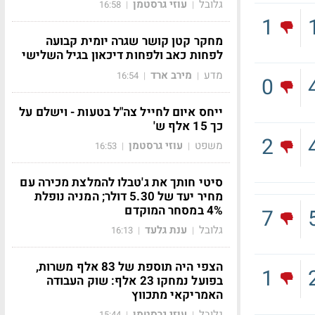
גלובל
עוזי גרסטמן
16:58
|
|
1
מחקר קטן קושר שגרה יומית קבועה
לפחות כאב ולפחות דיכאון בגיל השלישי
מדע
מירב ארד
16:54
|
|
0
ייחס איום לחייל צה"ל בטעות - וישלם על
כך 15 אלף ש'
2
משפט
עוזי גרסטמן
16:53
|
|
סיטי חותך את ג'טבלו להמלצת מכירה עם
מחיר יעד של 5.30 דולר; המניה נופלת
4% במסחר המוקדם
7
גלובל
ענת גלעד
16:13
|
|
הצפי היה תוספת של 83 אלף משרות,
1
בפועל נמחקו 23 אלף: שוק העבודה
האמריקאי מתכווץ
גלובל
עוזי גרסטמן
15:44
|
|