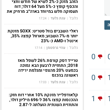
הזהב מזנק כ-2% לשיא של חודש וחצי
והכסף קופץ כ-5% מעל 64 דולר; דוח
תעסוקה חלש במיוחד בארה״ב מרחיק את
גלובל
ענת גלעד
17:24
|
|
ה
ראלי השבבים בוול סטריט: SOXX מזנקת
יותר מ-7% השבוע; מארוול קפצה 35%,
אינטל ו-AMD כ-23%
גלובל
עוזי גרסטמן
17:14
|
|
0
טרייד דסק קורסת 26% לשפל מאז
2018; התחזית לרבעון הבא נמוכה
בכמעט 20% מהצפי ומגלמת ירידה
ראשונה בהכנס
0
גלובל
ענת גלעד
17:03
|
|
קלאודפלייר מזנקת 10% אחרי דוח חזק:
1
ההכנסות קפצו 36% ל-696 מיליון דולר,
והתחזית השנתית הועלתה ל-2.87