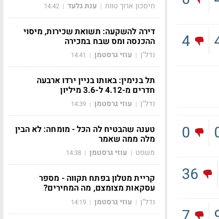
חיסכון ארוך טווח
ענת גלעד
14:42
|
|
דירה להשקעה: תשואת שכירות, מיסוי
4
ההכנסה ומס שבח במכירה
נדל"ן
עוזי גרסטמן
14:41
|
|
תל בנימין: באותו בניין ירדו ארבעה
חדרים מ-4.12 ל-3.6 מיליון
נדל"ן
עוזי גרסטמן
14:39
|
|
0
טענה שהבטיח לה הכל - מומחה: לא הבין
מלה ממה שאמר
משפט
עוזי גרסטמן
14:38
|
|
36
קריית מטלון בפתח תקווה - מספר
עסקאות מצומצם, מה המחירים?
נדל"ן
עוזי גרסטמן
14:19
|
|
7