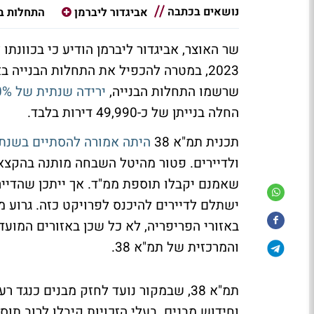
נושאים בכתבה
אביגדור ליברמן
התחלות בנ
2023, במטרה להכפיל את התחלות הבנייה
שרשמו התחלות הבנייה,
ירידה שנתית של 10%
החלה בנייתן של כ-49,990 דירות בלבד.
תכנית תמ"א 38
היתה אמורה להסתיים בשנת 022
ולדיירים. פטור מהיטל השבחה מותנה בהקצאת
שאמנם יקבלו תוספת ממ"ד. אך ייתכן שהדייר
ישתלם לדיירים להיכנס לפרויקט כזה. גרוע מ
באזורי הפריפריה, לא כל שכן באזורים המועד
והמרכזית של תמ"א 38.
תמ"א 38, שבמקור נועד לחזק מבנים כנ
וחידוש מבנים. בעלי הזכויות קיבלו לרוב תוס