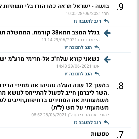
.
9
בושה - ישראל תראה כמו הודו בלי תשתיות ל
חמי
28/06/2021 10:05
הגב לתגובה זו
בגלל המצב תמא38 קודמת. הממשלה תבצע תשתיות תוך כדי תנועה
היצע הדירות
29/06/2021 11:14
הגב לתגובה זו
כשאני קורא שלח"כ אל-חרימי מרע"מ יש 29 ילדים
אנזו
28/06/2021 14:43
הגב לתגובה זו
.
8
.השר ליברמן חייב לפעול להתייחס לנושא מחי
משמעותית את המחירים בדחיפות,חייבים לפעו
משמעןתי על מש (ל"ת)
להוריד את מחירי הנדל"ן
28/06/2021 08:52
הגב לתגובה זו
.
7
טפשות