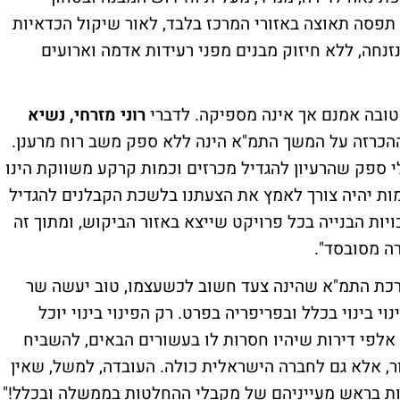
הדיירים הובטח. הביקורות החלו כשתמ"א 38 תפסה תאוצה באזורי המרכז בלבד, לאור שיקול הכדאיות
נחה, ללא חיזוק מבנים מפני רעידות אדמה וארועים
טובה אמנם אך אינה מספיקה. לדברי
רוני מזרחי, נשיא
הכרזה על המשך התמ"א הינה ללא ספק משב רוח מרענן.
י ספק שהרעיון להגדיל מכרזים וכמות קרקע משווקת הינו
ות יהיה צורך לאמץ את הצעתנו בלשכת הקבלנים להגדיל
בס כחלון) את זכויות הבנייה בכל פרויקט שייצא באזור הביקוש, ומתוך זה
כת התמ"א שהינה צעד חשוב לכשעצמו, טוב יעשה שר
י בינוי בכלל ובפריפריה בפרט. רק הפינוי בינוי יוכל
 אלפי דירות שיהיו חסרות לו בעשורים הבאים, להשביח
ר, אלא גם לחברה הישראלית כולה. העובדה, למשל, שאין
היות בראש מעייניהם של מקבלי ההחלטות בממשלה ובכלל!"