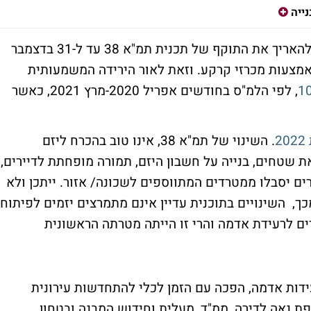
ייה
שר האוצר, אביגדור ליברמן הודיע כי בכוונתו להאריך את התוקף של תכנית תמ"א 38 עד ל-31 בדצמבר
 באמצעות מכרזי קרקע. וזאת לאור הירידה המשמעותית
, לפי הלמ"ס בחודשים אפריל 2020-מרץ 2021, כאשר
2
. השינוי של תמ"א 38, אינו טוב בהכרח ליזם
 שטחים, בנייה על חשבון היזם, תמורה מופחתת לדיירים,
ים יסבלו ממטרדים המתווספים לשכונה/ אזור. ייתכן ולא
כך, השינויים בתוכנית עדיין אינם מתמרצים יזמים לפיתוח
ים לרעידת אדמה והרי זו הייתה מטרתה הראשונית
גד רעידות אדמה, הפכה עם הזמן לכלי להתחדשות עירונית
פת נאה לדירה, ממ"ד, מעלית וחידוש המבנה ובטחון