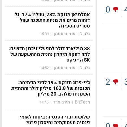
0
אטלסיאן מזנקת 28%, טווליו 17%: גל
דוחות מרים את מניות התוכנה שוול
סטריט הספידה
גלובל
עוזי גרסטמן
15:00
|
|
38 מיליארד דולר למפעלי זיכרון חדשים:
למה דווקא מיקרון נהנית מההשקעה של
SK הייניקס
גלובל
עוזי גרסטמן
14:52
|
|
2
ג'יי-פרוג מזנקת 19% לפני הפתיחה:
הכנסות של 163.8 מיליון דולר והתחזית
השנתית עולה ב-20 מיליון
BizTech
מירב ארד
14:45
|
|
שלושת רבדי הפנסיה: ביטוח לאומי,
פנסיה תעסוקתית וחיסכון פרטי
0