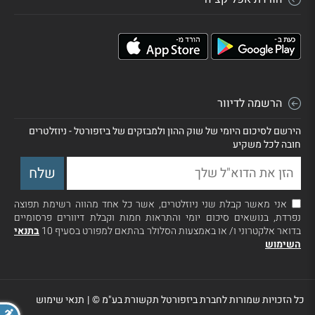
הרשמה לדיוור
הירשם לסיכום היומי של שוק ההון ולמבזקים של ביזפורטל - ניוזלטרים
חובה לכל משקיע
אני מאשר קבלת שני ניוזלטרים, אשר כל אחד מהווה רשימת תפוצה
נפרדת, בנושאים סיכום יומי והתראות חמות וקבלת דיוורים פרסומיים
בדואר אלקטרוני ו/ או באמצעות הסלולר בהתאם למפורט בסעיף 10
בתנאי
השימוש
כל הזכויות שמורות לחברת ביזפורטל תקשורת בע"מ ©
|
תנאי שימוש