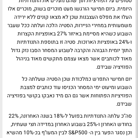
סטופים על הפוזיציות תוך שהם מעלים את התנודתיות
היומית. ביום חמישי הורגשו מעט מוכרים בשוק, מוכרים אלו
העלו את מפלס העצבנות שכן לא מצאו קונים ללא ירידה
משמעותית במחירי הניירות, הסטיה הלכה ועלתה ככל שעבר
השבוע כשהיא מסיימת באיזור 27% באופציות הקצרות
ו-24% באופציות הארוכות. סטיה זו בתוספת התנודתיות
התוך יומית הגבוהה והקרבה לשבוע המסחר הסבו נזק גדול
מאוד לכותבים אשר מצאו עצמם מתקשים מאוד בניהול
הפוזיציה שבידם.
יום חמישי התפרש כמלכודת שכן הסטיה שעלתה כל
השבוע ומיעוט ימי המסחר הכניסו עוד כותבים למצבת
הפוזיציות הפתוחות אשר גם הם מיד נאבקו בקושי בפוזיציה
שבידם.
סה"כ עלתה התנודתיות בפועל ל-18% בשנה האחרונה, 22%
בחודש האחרון ו-25% בשבוע האחרון במדידה חצי שעתית,
וכן נסגר הפער בין ה- S&P500 לבין המעו"ף בכ-10% מהשיא