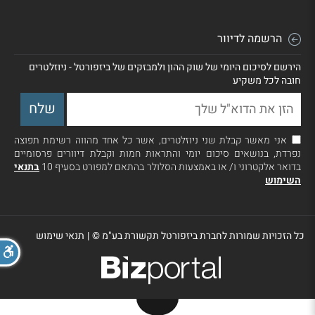
הרשמה לדיוור
הירשם לסיכום היומי של שוק ההון ולמבזקים של ביזפורטל - ניוזלטרים
חובה לכל משקיע
אני מאשר קבלת שני ניוזלטרים, אשר כל אחד מהווה רשימת תפוצה
נפרדת, בנושאים סיכום יומי והתראות חמות וקבלת דיוורים פרסומיים
בדואר אלקטרוני ו/ או באמצעות הסלולר בהתאם למפורט בסעיף 10
בתנאי
השימוש
כל הזכויות שמורות לחברת ביזפורטל תקשורת בע"מ ©
|
תנאי שימוש