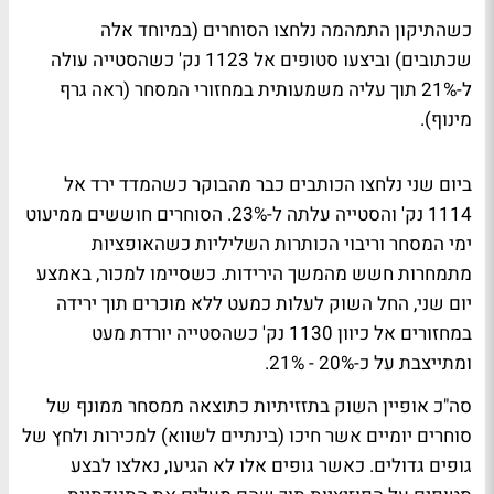
כשהתיקון התמהמה נלחצו הסוחרים (במיוחד אלה
שכתובים) וביצעו סטופים אל 1123 נק' כשהסטייה עולה
ל-21% תוך עליה משמעותית במחזורי המסחר (ראה גרף
מינוף).
ביום שני נלחצו הכותבים כבר מהבוקר כשהמדד ירד אל
1114 נק' והסטייה עלתה ל-23%. הסוחרים חוששים ממיעוט
ימי המסחר וריבוי הכותרות השליליות כשהאופציות
מתמחרות חשש מהמשך הירידות. כשסיימו למכור, באמצע
יום שני, החל השוק לעלות כמעט ללא מוכרים תוך ירידה
במחזורים אל כיוון 1130 נק' כשהסטייה יורדת מעט
ומתייצבת על כ-20% - 21%.
סה"כ אופיין השוק בתזזיתיות כתוצאה ממסחר ממונף של
סוחרים יומיים אשר חיכו (בינתיים לשווא) למכירות ולחץ של
גופים גדולים. כאשר גופים אלו לא הגיעו, נאלצו לבצע