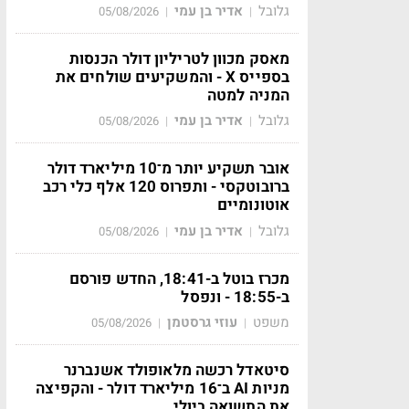
גלובל
אדיר בן עמי
05/08/2026
|
|
מאסק מכוון לטריליון דולר הכנסות
בספייס X - והמשקיעים שולחים את
המניה למטה
גלובל
אדיר בן עמי
05/08/2026
|
|
אובר תשקיע יותר מ־10 מיליארד דולר
ברובוטקסי - ותפרוס 120 אלף כלי רכב
אוטונומיים
גלובל
אדיר בן עמי
05/08/2026
|
|
מכרז בוטל ב-18:41, החדש פורסם
ב-18:55 - ונפסל
משפט
עוזי גרסטמן
05/08/2026
|
|
סיטאדל רכשה מלאופולד אשנברנר
מניות AI ב־16 מיליארד דולר - והקפיצה
את התשואה ביולי