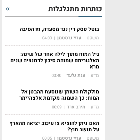
כותרות מתגלגלות
בוטל פסק דין נגד מסעדה, וזו הסיבה
משפט
עוזי גרסטמן
04:00
|
|
גיל המוח מתוך לילה אחד של שינה:
האלגוריתם שמזהה סיכון לדמנציה שנים
מרא
מדע
ענת גלעד
00:40
|
|
מולקולת השומן שנוסעת מהבטן אל
המוח: כך השמנה מקדמת אלצהיימר
מדע
מירב ארד
00:09
|
|
האם ניתן להוציא צו עיכוב יציאה מהארץ
על תושב חוץ?
משפט
עוזי גרסטמן
00:05
|
|