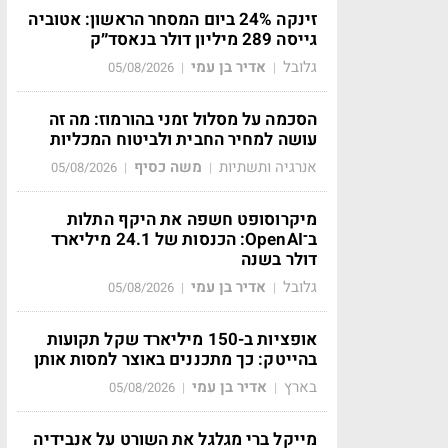
זינקה 24% ביום המסחר הראשון: אטוביה
גייסה 289 מיליון דולר בנאסד״ק
גלובל
אדיר בן עמי
05/08/2026
|
|
הסכמה על מסלול זמני בהורמוז: מה זה
עושה למחיר החבית ולביטוח המכליות
אנרגיה ותשתיות
משה כסיף
05/08/2026
|
|
מיקרוסופט חשפה את היקף התלות
ב־OpenAI: הכנסות של 24.1 מיליארד
דולר בשנה
גלובל
אדיר בן עמי
05/08/2026
|
|
אופציות ב-150 מיליארד שקל תקועות
בהייטק: כך מתכננים באוצר למסות אותן
בארץ
אדיר בן עמי
05/08/2026
|
|
מייקל ברי מגלגל את השורט על אנבידיה