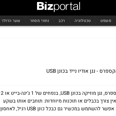
משפט
טכנולוגיה
רכב
נתוני מסחר
שער הדולר
- נגן אודיו נייד בכונן USB
חברת סנדיסק משיקה בישראל את סנסה אקספרס, נגן מוזיקה בכונן USB, בנפחים של 1 ג'יגה-בייט או 2
אין צורך בכבלים או תוכנות מיוחדות: תוחבים אותו בשקע
USB ומעתיקים אליו את השירים המבוקשים. אפשר להשתמש במכשיר גם כבכל כונן USB רגיל, לאחסון