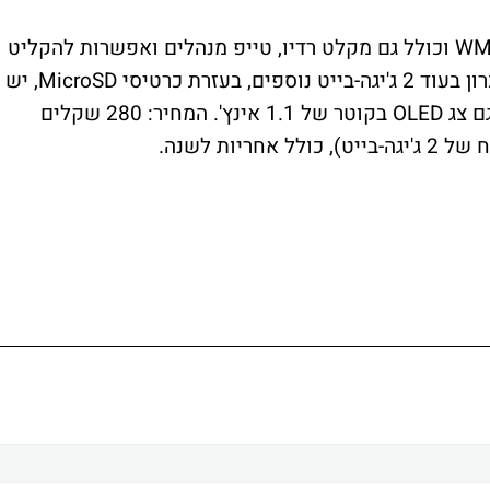
הנגן החדש תומך בשירים בתצורת MP3 או WMA וכולל גם מקלט רדיו, טייפ מנהלים ואפשרות להקליט
תוכניות מהרדיו. אפשר להרחיב את נפח הזיכרון בעוד 2 ג'יגה-בייט נוספים, בעזרת כרטיסי MicroSD, יש
תמיכה במערכת ההפעלה חלונות ויסטה ויש גם צג OLED בקוטר של 1.1 אינץ'. המחיר: 280 שקלים