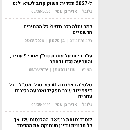
ל-2027 ומזהיר: השוק קרוב לשיא ולנפ
גלובל
אדיר בן עמי
05/08/2026
|
|
כמה עולה רכב חדש? כל המחירים
הרשמיים
רכב ותחבורה
בן פלמון
05/08/2026
|
|
עו"ד דיווח על עסקת נדל"ן אחרי 9 שנים,
והתביעה נגדו נדחתה
משפט
עוזי גרסטמן
05/08/2026
|
|
טלטלה בצמרת ה־AI של גוגל: מנכ״ל גוגל
דיפמיינד עובר תפקיד וארבעה בכירים
עוזבים
גלובל
אדיר בן עמי
05/08/2026
|
|
לוסיד צונחת ב־18%: ההכנסות עלו, אך
כל מכונית עדיין מעמיקה את ההפסד