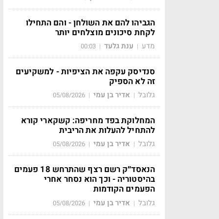
הגביהו להם את השולחן - והם התחילו
לקחת סיכונים מוצלחים יותר
מדע
ענת גלעד
00:03
|
|
סנדיסק עקפה את הציפיות - למשקיעים
זה לא הספיק
גלובל
אדיר בן עמי
05/08/2026
|
|
המחלוקת בפד מחריפה: קשקארי קורא
להתחיל להעלות את הריבית
גלובל
אדיר בן עמי
05/08/2026
|
|
הנאסד״ק רשם רצף שהתרחש 18 פעמים
בהיסטוריה - וכך הוא נסחר אחרי
הפעמים הקודמות
גלובל
אדיר בן עמי
05/08/2026
|
|