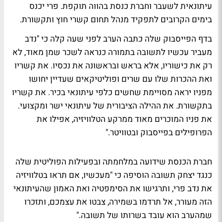
עיתונאית לשעבר וחברת כנסת בהווה תוקפת. פרי יכנס
בימים הקרובים לתפקיד מנהל תחום קשרי חוץ ותקשורת.
בדף הפייסבוק שלה כתבה הערב לפני שעה קלה כי "נדב
מעביר עכשיו לתשובה בתמורה כנראה לשכר שמן מאוד, לא
רק את כישוריו, אלא בראש ובראשונה את נכסיו. את קשריו
ואת ההכרות שלו עם שרים ופוליטיקאים שעדיין יחושו
מפניו יראה מסויימת שחשים כלפי עיתונאי בכיר. את קשריו
בתקשורת. את ההילה הציבורית של עיתונאי ישר ומקצועי.
את פניו המוכרים מאוד ממרקע הטלוויזיה, אפילו את
הפרופילים בפייסבוק ובטוויטר."
חברת הכנסת שידועה במלחמתה ובפעילות הפוליטית שלה
כנגד יצחק תשובה הוסיפה כי "מעכשיו, אם תראו בטלוויזיה
את נדב פרי, ותרגישו את הסימפטיה ואת האמון שהעיתונאי
הזה מעורר, אל תרדמו בשמירה, צבטו את עצמכם, ותזכרו
שמהערב הוא עובד בשרותו של תשובה."