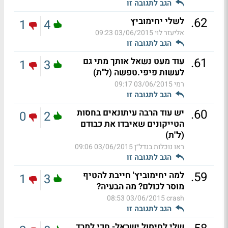
הגב לתגובה זו
.
62
לשלי יחימוביץ
1
4
אליעזר לוי
03/06/2015 09:23
הגב לתגובה זו
.
61
עוד מעט נשאל אותך מתי גם
1
3
לעשות פיפי.טפשה (ל"ת)
רמי
03/06/2015 09:17
הגב לתגובה זו
.
60
יש עוד הרבה עיתונאים בחסות
0
2
הטייקונים שאיבדו את כבודם
(ל"ת)
ראו נוכלות בנדל״ן
03/06/2015 09:06
הגב לתגובה זו
.
59
למה יחימוביץ' חייבת להטיף
1
3
מוסר לכולם? מה הבעיה?
03/06/2015 08:53
crash
הגב לתגובה זו
שלי לחיסול ישראל- חכי למרד