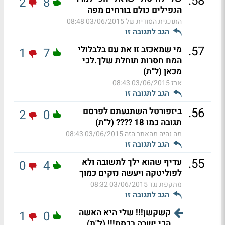
.
58
2
8
הנפילים כולם בורחים מפה
התוכנית הסודית של
03/06/2015 08:48
הגב לתגובה זו
.
57
מי שמאכזב זו את עם בלבלולי
1
7
המח חסרות תוחלת שלך.לכי
מכאן (ל"ת)
ארז
03/06/2015 08:43
הגב לתגובה זו
.
56
ביזפורטל השתגעתם לפרסם
2
0
תגובה כמו 18 ???? (ל"ת)
מה נהיה מהאתר הזה
03/06/2015 08:43
הגב לתגובה זו
.
55
עדיף שהוא ילך לתשובה ולא
0
4
לפוליטקה ויעשה נזקים כמוך
מתקפת נגד
03/06/2015 08:32
הגב לתגובה זו
קשקשן!!! שלי היא האשה
1
0
הכי ישרה בכסת!!! (ל"ת)