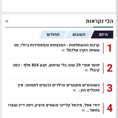
הכי נקראות
היום
השבוע
החודש
1
קרנות ההשתלמות - המנצחות והמפסידות ביולי; מה
עשתה הקרן שלכם?
2
פוטר אחרי 29 שנה בלי שימוע, תבע 804 אלף - כמה
קיבל?
3
כשההורים מתבגרים והילדים נכנסים לתמונה: איך
מנהלים הון...
4
דודי אפל, מיכאל קליינר והאחים איציק ויפה דיין נעצרו
בחשד...