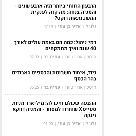
הרבעון הרווחי ביותר מזה ארבע שנים -
והמניה צנחה: מה קרה לענקית
המשכנתאות רוקט?
גלובל
אדיר בן עמי
07:19
|
|
דמי ניהול: כמה הם באמת עולים לאורך
40 שנה ואיך מתמקחים
חיסכון ארוך טווח
עמית בר
02:09
|
|
ניוד, איחוד חשבונות והכספים האבודים
בהר הכסף
חיסכון ארוך טווח
עמית בר
05:25
|
|
ההצפה שכולם חיכו לה: מיליארד מניות
ספייסX שוחררו למסחר - והמניה דווקא
זינקה
גלובל
אדיר בן עמי
01:00
|
|