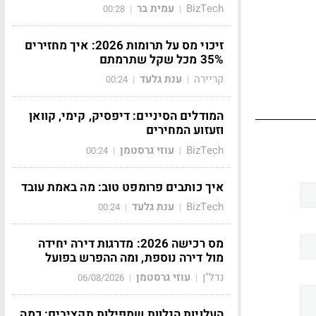
BizTech
עמית בר
00:28
|
|
זיכוי מס על תרומות 2026: איך מחזירים
35% מכל שקל שתרמתם
קריירה
ענת גלעד
00:24
|
|
המודלים הסיניים: דיפסיק, קימי, קוואן
וזעזוע המחירים
BizTech
עוזי גרסטמן
00:24
|
|
איך כותבים פרומפט טוב: מה באמת עובד
BizTech
ענת גלעד
00:24
|
|
מס רכישה 2026: מדרגות דירה יחידה
מול דירה נוספת, ומה ההפרש בפועל
נדל"ן
עוזי גרסטמן
06/08/2026
|
|
העלויות הנלוות שמפילות תקציבים: כמה