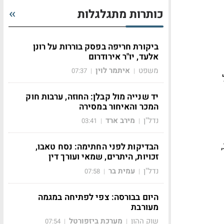
כותרות מתגלגלות
ביקורת חריפה בפסק בוררות על רונן
אלעד, יו"ר אירודרום
משפט
איתמר לוין
07:37
|
|
יד שנייה מול קבלן: החוזה, ערבות חוק
המכר והאיחור במסירה
נדל"ן
מירב ארד
03:41
|
|
הבדיקות לפני החתימה: נסח טאבו,
זכויות, היתרים, שמאי ועורך דין
נדל"ן
עמית בר
07:58
|
|
היום בבורסה: צפי לפתיחה במגמה
מעורבת
שוק ההון
מערכת ביזפורטל
07:54
|
|