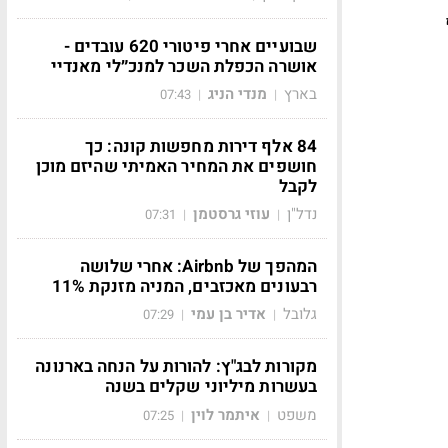
שבועיים אחרי פיטורי 620 עובדים -
אושרה הכפלת השכר למנכ״לי מאנדיי
בארץ
מנדי הניג
07:43
|
|
84 אלף דירות מחפשות קונה: כך
חושפים את המחיר האמיתי שהיזם מוכן
לקבל
נדל"ן
עוזי גרסטמן
07:31
|
|
המהפך של Airbnb: אחרי שלושה
רבעונים מאכזבים, המניה מזנקת 11%
גלובל
אדיר בן עמי
07:29
|
|
מקורות לבג"ץ: להורות על הנחה בארנונה
בעשרות מיליוני שקלים בשנה
משפט
איתמר לוין
07:25
|
|