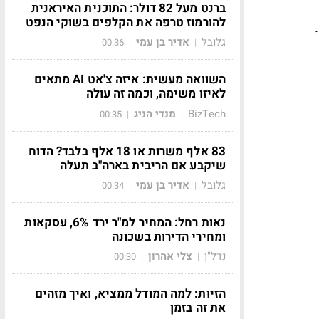
ברנט מעל 82 דולר: התוכנית האיראנית
להורמוז טרפה את הקלפים בשוקי הנפט
גלובל
אדיר בן עמי
00:36
|
|
השוואה מעשית: איזה צ'אט AI מתאים
לאיזו משימה, וכמה זה עולה
BizTech
מנדי הניג
00:35
|
|
83 אלף משרות או 18 אלף בלבד? הדוח
שיקבע אם הריבית בארה"ב תעלה
גלובל
אדיר בן עמי
00:34
|
|
נאות רחל: המחיר למ"ר ירד 6%, עסקאות
ומחירי הדירות בשכונה
נדל"ן
צלי אהרון
00:30
|
|
הזיות: למה המודל ממציא, ואיך מזהים
את זה בזמן