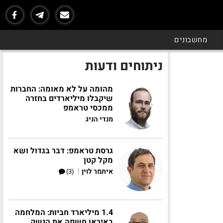
מחשבונים
ניתוחים ודעות
מהומה על לא מאומה: החברות
שיקבלו מיליארדים בחזרה
ממכסי טראמפ
מנדי הניג
גרסת טראמפ: דבר בגדול ושא
מקל קטן
|
איתמר לוין
(3)
1.4 מיליארד חביות: המלחמה
באיראן חשפה את הנשק