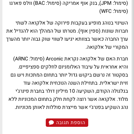
(סימול: JPM), בנק אוף אמריקה (סימול: BAC) וולס פארגו
(סימול: WFC)
השינוי בנוהג מופיע בעקבות פירוקה של אלקואה לשתי
חברות שונות (ספין אוף). מטרתו של המהלך הוא להגדיל את
ערך החברה כאשר בצוותא יגיעו לשווי שוק גבוה יותר מהערך
המקורי של אלקואה.
חברת האם של אלקואה נקראת Arconic (סימול: ARNC)
והיא אחראית על עיבוד האלומניום לחלקים ספציפיים.
בסקטור זה נרשם ביקוש גדול יותר בתחום המתכות ויש גם
זוית ישראלית. בתחילת השנה הנוכחית אלקואה עוד
בגלגולה הקודם, השקיעה 10 מיליון דולר בחברת פינרג'י
מלוד. אלקואה אשר רוצה לקחת חלק בתחום המכוניות ללא
נהג השקיע בפנרג'י אשר מייצרת סוללות לאותן מכוניות.
הוספת תגובה