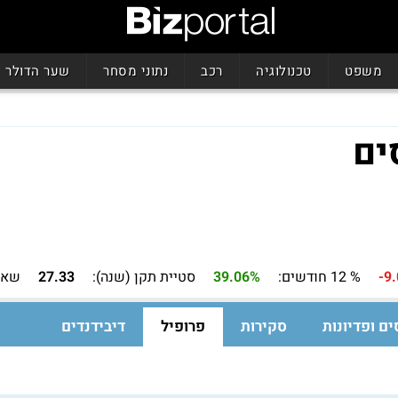
משפט
טכנולוגיה
רכב
נתוני מסחר
שער הדולר
ים
-9
% 12 חודשים:
39.06%
סטיית תקן (שנה):
27.33
שאר
ים ופדיונות
סקירות
פרופיל
דיבידנדים