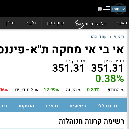
הירשמו
ראשי
שוק ההון
גלובל
נדל"ן
כל הכותרות
ראשי
שוק ההון
אי בי אי מחקה ת"א-פיננס
מחיר פדיון
מחיר קנייה
351.31
351.31
0.38%
% החודש:
0.39%
% השנה:
12.99%
% 3 חודשים:
.06%
מבט כללי
ביצועים
גרפים
החזקות
גיוס
רשימת קרנות מנוהלות