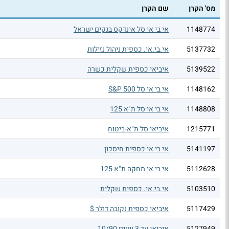
מס' הקרן
שם הקרן
1148774
אי בי אי סל אינדקס בנקים ישראל
5137732
אי.בי.אי. כספית ניהול נזילות
5139522
איביאי כספית שקלית כשרה
1148162
אי בי אי סל S&P 500
1148808
אי בי אי סל ת"א 125
1215771
איביאי סל ת"א-ביטוח
5141197
אי בי אי כספית חיסכון
5112628
אי בי אי מחקה ת"א 125
5103510
אי.בי.אי. כספית שקלית
5117429
איביאי כספית נקובה דולר $
5127949
איביאי עד 3 שנים 10/90