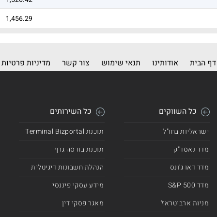
1,456.29
1,313.14
1,251.17
דף הבית
אודותינו
תנאי שימוש
צור קשר
מדיניות פרטיות
1,238.98
1,191.88
כל השווקים
כל השירותים
1,156.29
ישראליות בחו"ל
תוכנת Terminal Bizportal
1,064.74
מדד נאסד"ק
תוכנת בורסה גרף
1,035.09
מדד דאו ג'ונס
הנהלת חשבונות דיגיטלית
1,013.26
מדד 500 S&P
מידע עסקי פיננסי
1,002.27
מניות ארביטראז'
מאגר פסקי דין
905.86