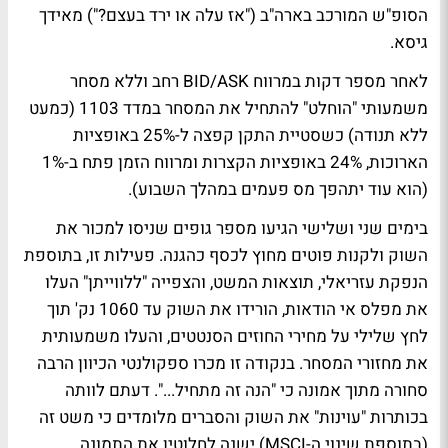
הסופ"ש המורכב בארה"ב ("אז עלה או ירד בעצם?") מאידך
גיסא.
לאחר מספר דקות במרווח BID/ASK רחב וללא מסחר
משמעותי "הוחלט" להתחיל את המסחר במדד 1103 (כמעט
ללא תנודה) כשסטיית התקן קפצה ל-25% באופציות
הארוכות, 24% באופציות הקצרות ומרווח הזמן פתח ב-1%
(הוא עוד יתהפך מס פעמים במהלך השבוע).
בימים שני ושלישי הגיעו מספר גופים שניסו למכור את
השוק ולקנות פוטים מחוץ לכסף כהגנה. פעילות זו, בתוספת
הנפקת עזריאלי, תוצאות המשט, והצפייה "ללווייתן" העלו
את מפלס אי הודאות, הורידו את השוק עד 1060 נק' תוך
לחץ שלילי על מחירי החוזים הסנטטים, והעלו משמעותית
את מחזורי המסחר. בנקודה זו מכרו ספקולנטי הכיוון הרבה
סחורה מתוך אמונה כי "הנה זה מתחיל...". דעתם לוותה
בכותרות "עוינות" את השוק והסברים מלומדים כי משט זה
(בתוספת שינוי ה-MSCI) ישנה לחלוטין את התמונה