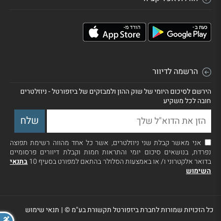
הרשמה לדיוור
הירשם לסיכום היומי של שוק ההון ולמבזקים של ביזפורטל - ניוזלטרים
חובה לכל משקיע
אני מאשר קבלת שני ניוזלטרים, אשר כל אחד מהווה רשימת תפוצה
נפרדת, בנושאים סיכום יומי והתראות חמות וקבלת דיוורים פרסומיים
בדואר אלקטרוני ו/ או באמצעות הסלולר בהתאם למפורט בסעיף 10
בתנאי
השימוש
כל הזכויות שמורות לחברת ביזפורטל תקשורת בע"מ ©
|
תנאי שימוש