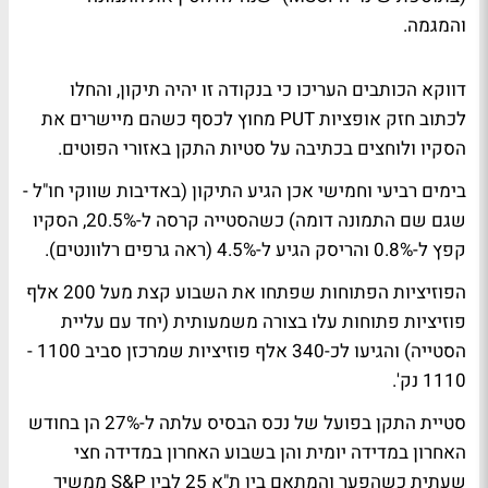
והמגמה.
דווקא הכותבים העריכו כי בנקודה זו יהיה תיקון, והחלו
לכתוב חזק אופציות PUT מחוץ לכסף כשהם מיישרים את
הסקיו ולוחצים בכתיבה על סטיות התקן באזורי הפוטים.
בימים רביעי וחמישי אכן הגיע התיקון (באדיבות שווקי חו"ל -
שגם שם התמונה דומה) כשהסטייה קרסה ל-20.5%, הסקיו
קפץ ל-0.8% והריסק הגיע ל-4.5% (ראה גרפים רלוונטים).
הפוזיציות הפתוחות שפתחו את השבוע קצת מעל 200 אלף
פוזיציות פתוחות עלו בצורה משמעותית (יחד עם עליית
הסטייה) והגיעו לכ-340 אלף פוזיציות שמרכזן סביב 1100 -
1110 נק'.
סטיית התקן בפועל של נכס הבסיס עלתה ל-27% הן בחודש
האחרון במדידה יומית והן בשבוע האחרון במדידה חצי
שעתית כשהפער והמתאם בין ת"א 25 לבין S&P ממשיך