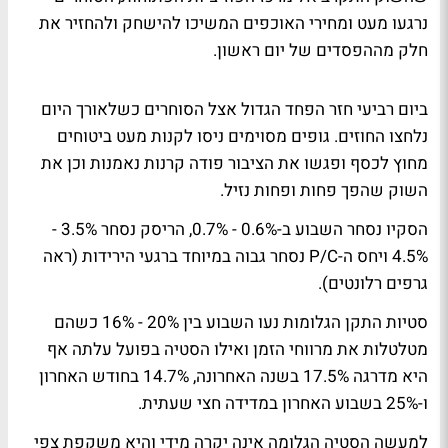
נרגעו מעט ומחירי האוכפים המשיכו להישחק ולהחזיר את
חלק מההפסדים של יום ראשון.
ביום רביעי חזר הפחד הגדול אצל הסוחרים כשלאורך היום
נלחצו החוזים. גופים מסוימים ניסו לקנות מעט ביטוחים
מחוץ לכסף ופגשו את הציבור פודה קרנות נאמנות וכן את
השוק שהפך פחות ופחות נזיל.
הסקיו נסחר השבוע ב-0.6% - 0.7%, הריסק נסחר 3.5% -
4.5% ויחס ה-P/C נסחר גבוה במיוחד ברגעי הירידות (ראה
גרפים רלונטים).
סטיות התקן הגלומות נעו השבוע בין 20% - 16% כשהם
מטלטלות את מרווחי הזמן ואילו הסטיה בפועל עלתה אף
היא מדרגה 17.5% בשנה האחרונה, 14.7% בחודש האחרון
ו-25% בשבוע האחרון במדידה חצי שעתית.
למעשה הסטיה הגלומה אינה יקרה מידי והיא משקפת צפי