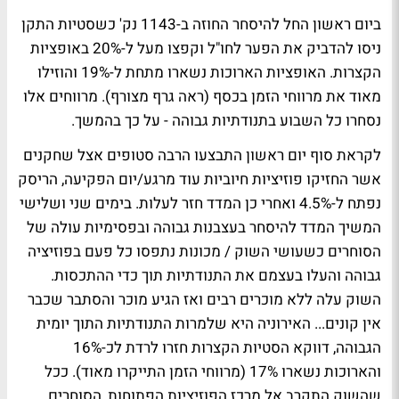
ביום ראשון החל להיסחר החוזה ב-1143 נק' כשסטיות התקן
ניסו להדביק את הפער לחו"ל וקפצו מעל ל-20% באופציות
הקצרות. האופציות הארוכות נשארו מתחת ל-19% והוזילו
מאוד את מרווחי הזמן בכסף (ראה גרף מצורף). מרווחים אלו
נסחרו כל השבוע בתנודתיות גבוהה - על כך בהמשך.
לקראת סוף יום ראשון התבצעו הרבה סטופים אצל שחקנים
אשר החזיקו פוזיציות חיוביות עוד מרגע/יום הפקיעה, הריסק
נפתח ל-4.5% ואחרי כן המדד חזר לעלות. בימים שני ושלישי
המשיך המדד להיסחר בעצבנות גבוהה ובפסימיות עולה של
הסוחרים כשעושי השוק / מכונות נתפסו כל פעם בפוזיציה
גבוהה והעלו בעצמם את התנודתיות תוך כדי ההתכסות.
השוק עלה ללא מוכרים רבים ואז הגיע מוכר והסתבר שכבר
אין קונים... האירוניה היא שלמרות התנודתיות התוך יומית
הגבוהה, דווקא הסטיות הקצרות חזרו לרדת לכ-16%
והארוכות נשארו 17% (מרווחי הזמן התייקרו מאוד). ככל
שהשוק התקרב אל מרכז הפוזיציות הפתוחות, הסוחרים