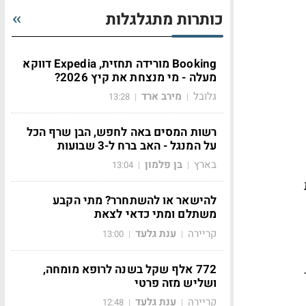
כותרות מתגלגלות
Booking מורידה תחזית, Expedia דווקא
מעלה - מי מנצחת את קיץ 2026?
גלובל
מירב ארד
13:28
|
|
רשות המסים באה לחפש, הבן שרף הכל
על המנגל - האב ברח ל-3 שבועות
בארץ
בן פלמון
13:04
|
|
להישאר או להשתחרר? מתי הקבע
משתלם ומתי כדאי לצאת
קריירה
ענת גלעד
13:00
|
|
772 אלף שקל בשנה לרופא מומחה,
חזור
ושליש מזה פרטי
קריירה
ענת גלעד
12:48
|
|