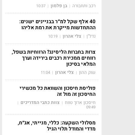
רכב ותחבורה
בן פלמון
10:37
|
|
40 אלף שקל למ״ר בבניינים ישנים:
ההתחדשות מייקרת את רמת אליהו
נדל"ן
צלי אהרון
10:19
|
|
צרות בחברות הליסינג? הרווחיות בשפל,
רווחים ממכירת רכבים בירידה וערך
המלאי בסיכון
שוק ההון
צלי אהרון
11:04
|
|
פוליסת חיסכון והשוואת כל מכשירי
החיסכון זה מול זה
חיסכון ארוך טווח
צוות כתבי המדריכים
|
|
09:49
מסלולי השקעה: כללי, מנייתי, אג״ח,
מדדי והמודל תלוי הגיל