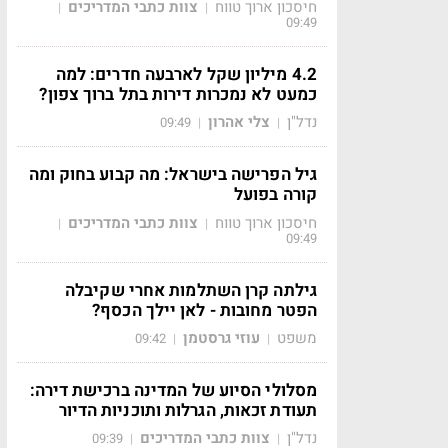
חיסכון ארוך טווח
צוות כתבי המדריכים
|
|
09:49
4.2 מיליון שקל לארבעה חדרים: למה
כמעט לא נמכרות דירות בתל ברוך צפון?
נדל"ן
צלי אהרון
09:49
|
|
גיל הפרישה בישראל: מה קבוע בחוק ומה
קורה בפועל
חיסכון ארוך טווח
צוות כתבי המדריכים
|
|
09:49
גילתה קרן השתלמות אחרי שקיבלה
הפטר מחובות - לאן יילך הכסף?
משפט
עוזי גרסטמן
09:42
|
|
מסלולי הסיוע של המדינה ברכישת דירה:
תעודת זכאות, הגרלות ותוכניות הדיור
נדל"ן
צוות כתבי המדריכים
09:39
|
|