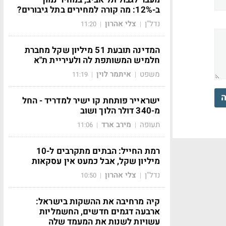
ב-12%: מה קורה למחירים בתל גיבורים?
נדל"ן
צלי אהרון
11:20
|
|
המדינה תובעת 51 מיליון שקל מחברת
חלמיש המשותפת לה ולעיריית ת"א
משפט
איתמר לוין
11:19
|
|
ה
ישראייר פותחת קו ישיר למדריד - החל
מ-340 דולר הלוך ושוב
תעופה
מירב ארד
11:06
|
|
רמת החייל: הבתים מתקרבים ל-10
מיליון שקל, אבל כמעט אין עסקאות
נדל"ן
צלי אהרון
10:50
|
|
קיה מרחיבה את ההשקות בישראל:
ארבעה דגמים חדשים, החשמליות
עשויות לשנות את המעמד שלה