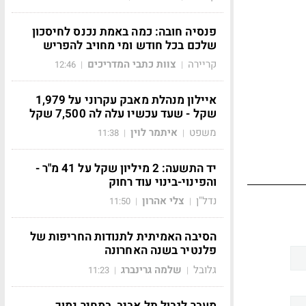
פנסיה חובה: כמה באמת נכנס לחיסכון
שלכם בכל חודש ומי מחויב להפריש
קריירה
צוות כתבי המדריכים
12:46
|
|
איילון מנהלת מאבק עקרוני על 1,979
שקל - שעד עכשיו עלה לה 7,500 שקל
משפט
איתמר לוין
11:38
|
|
יד התשעה: 2 מיליון שקל על 41 מ"ר -
והפינוי-בינוי עוד רחוק
נדל"ן
צלי אהרון
11:50
|
|
הסיבה האמיתית לתנודות החריפות של
פלנטיר בשנה האחרונה
גלובל
שלמה גרינברג
11:23
|
|
מעבר לגבול תל אביב, במחיר נמוך