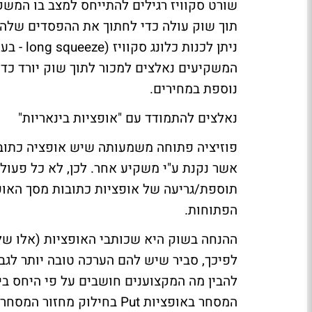
שורט סקוויז רגילים להתייחס למצב בו המשק
תוך שוק עולה כדי לחתוך את ההפסדים שלהם
ניתן לכנות כלונג סקוויז (
long squeeze
- בעי
המשקיעים נאלצים למכור לתוך שוק יורד כד
נוספת במחירים.
נאלצים להתמודד עם "אופציות בינאריות"
פוזיציה פתוחה משמעותה שיש אופציה כתוב
אשר נקנת ע"י משקיע אחר. לכן, לא כל פעול
תוספת/גריעה של אופציות כתובות מסך האופצ
הפתוחות.
ההנחה בשוק היא שכותבי האופציות (אלו של
לפיכך, סביר שיש להם הערכה טובה יותר לגבי 
המסחר באופציות Put בחילוק מחזור המסחר באופציות call שנסחרו באותו היום.