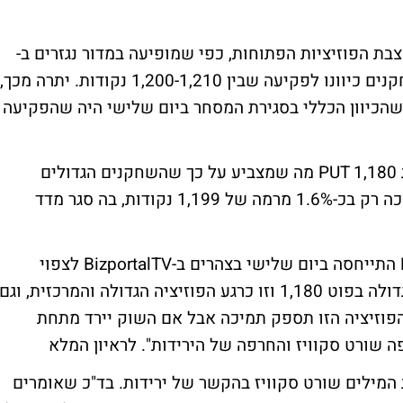
צבת הפוזיציות הפתוחות, כפי שמופיעה
במדור נגזרים ב-
. הנתונים מעידים על כך שרוב השחקנים כיוונו לפקיעה שבין 1,200-1,210 נקודות. יתרה מכך,
ודות מעיד על כך שהכיוון הכללי בסגירת המסחר ביום שלישי היה שהפקיעה
כמו כן, נראת פעילות ערה של כותבי אופציות PUT 1,180 מה שמצביע על כך שהשחקנים הגדולים
מצפים שהפקיעה תהיה מעל רמה זאת - הנמוכה רק בכ-1.6% מרמה של 1,199 נקודות, בה סגר מדד
אופיר בן נון -שטיינברג מבית ההשקעות BDM התייחסה ביום שלישי בצהרים ב-BizportalTV לצפוי
בפקיעה ואמרה כי "שחקן גדול כתב פוזיציה גדולה בפוט 1,180 וזו כרגע הפוזיציה הגדולה והמרכזית, וגם
הפוזיציה הזו תספק תמיכה אבל אם השוק יירד מתחת
לראיון המלא
מילים שורט סקוויז בהקשר של ירידות. בד"כ שאומרים