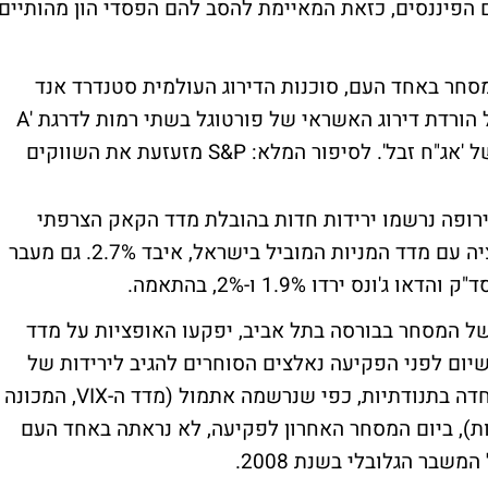
פיננסים, כזאת המאיימת להסב להם הפסדי הון מהותיים
סחר באחד העם, סוכנות הדירוג העולמית סטנדרד אנד
פורס הפתיעה את השווקים כאשר הודיעה על הורדת דירוג האשראי של פורטוגל בשתי רמות לדרגת 'A
 'אג"ח זבל'.
לסיפור המלא: S&P מזעזעת את השווקים
ירופה נרשמו ירידות חדות בהובלת מדד הקאק הצרפתי
שנפל ב-3.8%. הדאקס הגרמני, הידוע בקורלציה עם מדד המניות המוביל בישראל, איבד 2.7%. גם מעבר
ס ירדו 1.9% ו-2%, בהתאמה.
של המסחר בבורסה בתל אביב, יפקעו האופציות על מדד
יום לפני הפקיעה נאלצים הסוחרים להגיב לירידות של
מעל לשני אחוזים בחו"ל. למעשה, עלייה כה חדה בתנודתיות, כפי שנרשמה אתמול (מדד ה-VIX, המכונה
, זינק ב-31% לרמה של 22.9 נקודות), ביום המסחר האחרון לפקיעה, לא נראתה באחד העם
שבר הגלובלי בשנת 2008.