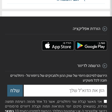
הורדת אפליקציה
הרשמה לדיוור
הירשם לסיכום היומי של שוק ההון ולמבזקים של ביזפורטל - ניוזלטרים
חובה לכל משקיע
אני מאשר קבלת שני ניוזלטרים, אשר כל אחד מהווה רשימת תפוצה
נפרדת, בנושאים סיכום יומי והתראות חמות וקבלת דיוורים פרסומיים
בדואר אלקטרוני ו/ או באמצעות הסלולר בהתאם למפורט בסעיף 10
בתנאי