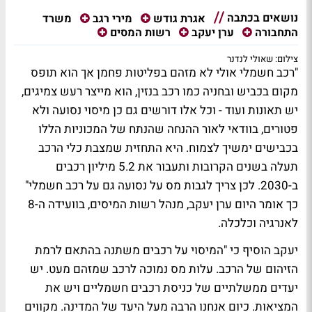
נושאים בכתבה
משרד
אגרת גודש
מירי רגב
התחבורה
ערן יעקב
רשות המסים
צילום: שאולי לנדנר
"רכב חשמלי אולי לא מזהם בפליטות פחמן אך הוא תופס
מקום בכביש ובחניה כמו רכב בנזין, הוא מייצר רעש צמיגים,
יש תאונות ועוד - וכל אלו דורשים גם כן מיסוי נסועה ולא
פטורים, בוודאי לאור ההנחה שהנתח של המכוניות הללו
בכבישים ימשיך לצמוח. היא התחזית שמצבת כלי הרכב
תעלה בשנים הקרובות ותעבור את 5.2 מיליון רכבים
ב-2030. לכן צריך לגבות מס על נסועה גם על רכב חשמלי"
כך אומר היום ערן יעקב, מנהל רשות המיסים, בוועידה ה-8
לאנרגיה וכלכלה.
יעקב הוסיף כי "המיסוי על רכבים משתנה בהתאם לרמת
הזיהום של הרכב. עלות מס נמוכה לרכב שמזהם מעט. יש
יעדים ממשלתיים של כניסת רכבים חשמליים ויש את
המציאות. כיום אנחנו הרבה מעל היעד של המדינה. מקווים