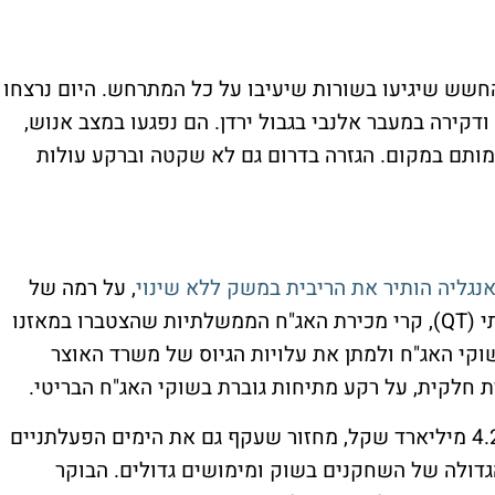
החשש שיגיעו בשורות שיעיבו על כל המתרחש. היום נרצחו
ע משולב של ירי ודקירה במעבר אלנבי בגבול ירדן. הם נפגעו במצב אנוש,
 מותם במקום. הגזרה בדרום גם לא שקטה וברקע עולות
נגליה הותיר את הריבית במשק ללא שינוי
, על רמה של
4%, אך הודיע כי יאט את קצב הצמצום הכמותי (QT), קרי מכירת האג"ח הממשלתיות שהצטברו במאזנו
לחצים בשוקי האג"ח ולמתן את עלויות הגיוס של משרד האוצר
 חלקית, על רקע מתיחות גוברת בשוקי האג"ח הבריטי.
אתמול נרשם שיא במחזור המסחר שהגיע ל-4.2 מיליארד שקל, מחזור שעקף גם את הימים הפעלתניים
הגדולה של השחקנים בשוק ומימושים גדולים. הבוקר