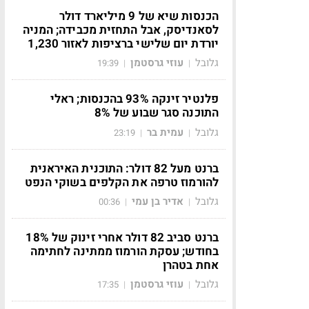
הכנסות שיא של 9 מיליארד דולר
לסאנדיסק, אבל התחזית מכבידה; המניה
יורדת יום שלישי ברציפות לאזור 1,230
גלובל
עוזי גרסטמן
19:39
|
|
פלנטיר זינקה 93% בהכנסות; ראלי
התוכנה סגר שבוע של 8%
גלובל
עמית בר
23:19
|
|
ברנט מעל 82 דולר: התוכנית האיראנית
להורמוז טרפה את הקלפים בשוקי הנפט
גלובל
אדיר בן עמי
00:36
|
|
ברנט סביב 82 דולר אחרי זינוק של 18%
בחודש; עסקת הורמוז ממתינה לחתימה
אחת בטהרן
גלובל
עוזי גרסטמן
17:35
|
|