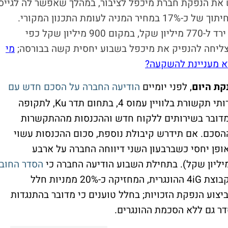
 את הנפקת חברת מיכפל לציבור, במהלך שאפשר לה לגייס
300 מיליון שקל כמתוכנן, אך במחיר מסוים: חיתוך של כ-17% במחיר המניה לעומת התכנון המקורי.
בהתאם, שווי השוק של מיכפל טרם ההנפקה ירד ל-770 מיליון שקל, במקום 900 מיליון שקל כפי
צליחה להנפיק את מיכפל בשבוע יחסית קשה בבורסה;
מי
יא מעניינת להשקעה?
ת היום
, לפני יומיים
הודיעה החברה על הסכם חדש עם
, במסגרתו תספק שירותי תקשורת בלוויין עמוס 4, בתחום תדר Ku, לתקופה
רוב. מדובר בשירותים ללקוח חדש וההכנסות מההתקשרות
ן דולר לתקופת ההסכם. אם תידרש קיבולת נוספת, סכום ההכנסות עשוי
ה גדולה באופן יחסי כשברבעון השני דיווחה החברה על ארבע
הסדר החוב
לאחר שקבוצת 4iG ההונגרית, המחזיקה כ-20% ממניות חלל
צוע הנפקת הזכויות; בחלל טוענים כי מדובר בהתנגדות
ר גם ללא הסכמת ההונגרים.