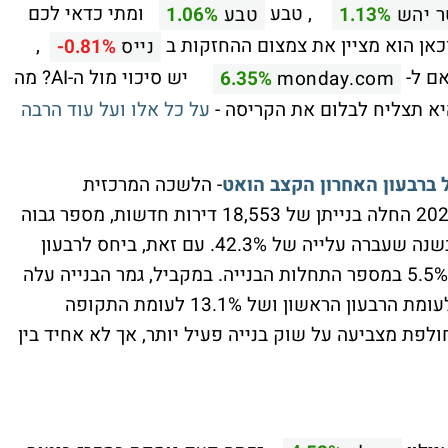
, טבע
ומתי כדאי לכם
ר יהש
1.13%
טבע
1.06%
כאן הוא מציין את צמצום ההחזקות ב
,
נייס
-0.81%
אם ל-
יש סיכוי מול ה-AI? מה
6.35%
monday.com
יא תצליח לבלום את הקריסה -
על כל אלו ועל עוד הרבה
- הלשכה המרכזית
לסטטיסטיקה מפרסמת שברבעון השני של 2025 החלה בנייתן של 18,553 דירות חדשות, מספר גבוה
משמעותית מזה שנרשם בתקופה המקבילה בשנה שעברה עלייה של 42.3%. עם זאת, ביחס לרבעון
הראשון של השנה אפשר לראות ירידה של כ-5.5% במספר התחלות הבנייה. במקביל, גמר הבנייה עלה
והסתכם ב-14,385 דירות, עלייה של 17.7% לעומת הרבעון הראשון ושל 13.1% לעומת התקופה
ת מצביעה על שוק בנייה פעיל יותר, אך לא אחיד בין