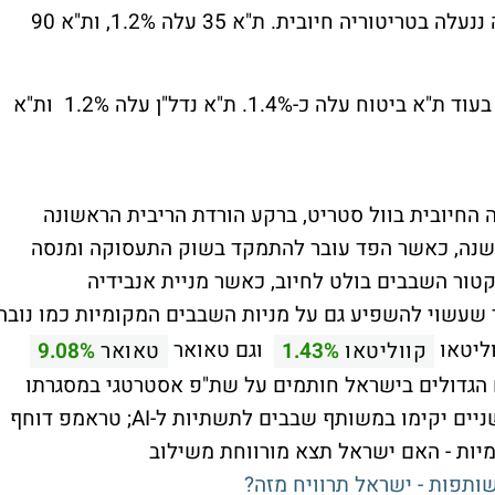
אחרי ירידות חדות אתמול של עד 2% הבורסה ננעלה בטריטוריה חיובית. ת"א 35 עלה 1.2%, ות"א 90
בסקטורים האחרים, מדד הבנקים עולה 0.5% בעוד ת"א ביטוח עלה כ-1.4%. ת"א נדל"ן עלה 1.2% ות"א
 החיובית בוול סטריט, ברקע הורדת הריבית הראשונה
ד 2 כאלה עד לסוף השנה, כאשר הפד עובר להתמקד בשוק התעסוקה ומנסה
ור השבבים בולט לחיוב, כאשר מניית אנבידיה
כ-2.5%, דבר שעשוי להשפיע גם על מניות השבבים המקומיות כמו נובה
ליטאו
וגם טאואר
קווליטאו
1.43%
טאואר
9.08%
 הגדולים בישראל חותמים על שת"פ אסטרטגי במסגרתו
תשקיע אנבידיה 5 מיליארד דולר באינטל והשניים יקימו במשותף שבבים לתשתיות ל-AI; טראמפ דוחף
ות - האם ישראל תצא מורווחת משילוב
שותפות - ישראל תרוויח מזה?