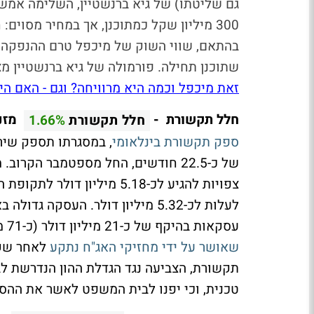
גם שליטתו) של גיא ברנשטיין, השלימה אמש
שתוכנן תחילה.
פורמולה של גיא ברנשטיין מ
זאת מיכפל וכמה היא מרוויחה? וגם - האם ה
חלל תקשורת -
מזנק
חלל תקשורת
1.66%
ספק תקשורת בינלאומי
של כ-22.5 חודשים, החל מספטמבר הק
צפויות להגיע לכ-5.18 מיליו
לעלות לכ-5.32 מיליון דולר. העסק
עסקאות בהיקף של כ-21 מיליון דולר (כ-71 מיליון שקל). בתחילת השבוע הודיעה החברה כי
שאושר על ידי מחזיקי האג"ח נתקע
תקשורת, הצביעה נגד הגדלת ההון הנדרשת לבי
טכנית, וכי יפנו לבית המשפט לאשר את ההסד