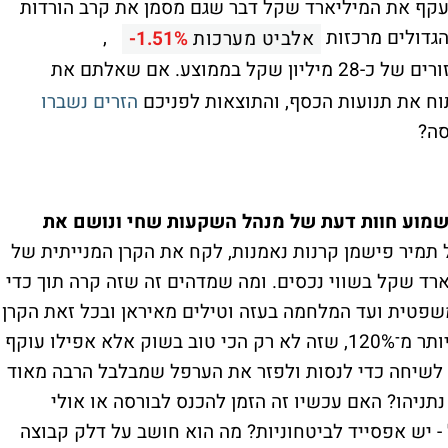
ועקף את המיליארד שקל דבר שגם מסמן את קרב הורדות
הגדולים מרכזות
,
אלביט מערכות
-1.51%
עם מחזורים של כ-28 מיליון שקל בממוצע. אם שאלתם את
תוח את תנועות הכסף, והתוצאות לפניכם
הזרים נשברו
רסה?
לשמוע חוות דעת של מנהל השקעות שחי ונושם את
ל תמיר פישמן קרנות נאמנות, לקח את הקרן המנייתית של
עות מאפס עגול ליותר מ־1.5 מיליארד שקל בשווי נכסים. ומה שמדהים זה שזה קרה תוך כדי
פטית ועד המלחמה בעזה וטילים מאיראן ובכל זאת הקרן
מציגה בשלוש השנים האחרונות תשואה של יותר מ־120%, שזה לא רק הכי טוב בשוק אלא אפילו עוקף
הזאת - ישבנו לשיחה כדי לנסות ולפזר את הערפל שמבלבל הרבה מאוד
תניהו? האם עכשיו זה הזמן להכנס לבורסה או אולי
 - יש אפסייד לביטחוניות? מה הוא חושב על דלק קבוצה