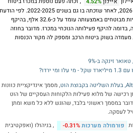
יילון
, זכתה פעם נוספת במכרז ביטוח
איילון
4.52%
הרכב של החשב הכללי במשרד האוצר לשנת 2026, לאחר שזכתה בו גם בשנים 2022-2025. לפי הודעת
הזכייה, אומדן מספר המבוטחים שצפויים להיות מבוטחים באמצעותה עומד על כ-32.6 אלף, בהיקף
יליון שקלים בשנה, בדומה להיקף פעילותה הנוכחי במכרז. מדובר בחוזה
 מעמדה בשוק ביטוח הרכב ומספק לה מקור הכנסות
, מסמך אינדיקציית כוונות
חון רכישה של מלוא פעילות הלקוחות העסקיים של הוט
מדובר במסמך ראשוני בלבד, שהוגש ללא כל משא ומתן
יל לעסקה.
ות
, בניהולו (ואפקטיבית
פורמולה מערכות
-0.31%