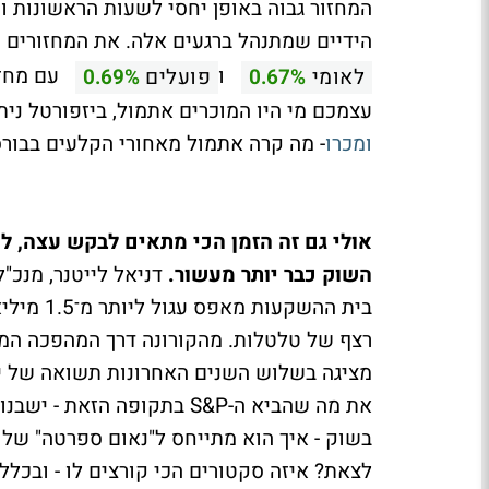
המחזור גבוה באופן יחסי לשעות הראשונות 
הידיים שמתנהל ברגעים אלה. את המחזורים 
ו
לאומי
0.67%
פועלים
0.69%
עצמכם מי היו המוכרים אתמול, ביזפורטל ני
ומכרו
- מה קרה אתמול מאחורי הקלעים בבו
אולי גם זה הזמן הכי מתאים לבקש עצה, 
השוק כבר יותר מעשור.
דניאל לייטנר, מנכ"
בית ההשק
רצף של טלטלות. מהקורונה דרך המהפכה המש
את מה שהביא ה-S&P בתקופה 
בשוק - איך הוא מתייחס ל"נאום ספרטה" של נ
לצאת? איזה סקטורים הכי קורצים לו - ובכלל