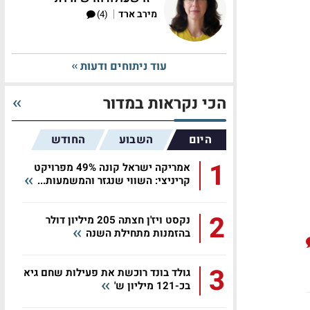
|
מירב ארד
(4)
עוד ניתוחים ודעות
הכי נקראות במדור
היום
השבוע
החודש
1
אמריקה ישראל קונה 49% מפרויקט
קריניצי: השווי שנגזר והמשמעות...
2
נקסט ויז'ן חצתה 205 מיליון דולר
בהזמנות מתחילת השנה
3
גולד בונד רוכשת את פעילות שחם גיא
בכ-121 מיליון ש'