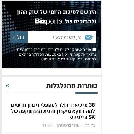
הירשם לסיכום היומי של שוק ההון
ולמבזקים של
אני מאשר קבלת ניוזלטרים ודיוורים פרסומיים
בדואר אלקטרוני ו/או באמצעות הסלולר בהתאם
למפורט בסעיף 10 בתנאי השימוש
כותרות מתגלגלות
38 מיליארד דולר למפעלי זיכרון חדשים:
למה דווקא מיקרון נהנית מההשקעה של
SK הייניקס
גלובל
עוזי גרסטמן
14:52
|
|