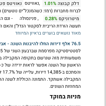
,נאוויטס
דלק קבוצה
1.01%
נאוויטס פט
לברוח מחברות (רמז: כשהמנכל"ים נוטשים) ו
,
פנינסולה
- וגם ה
מיטרוניקס
0.28%
תעשה הורדת הריבית לסקטור הנדל"ן והאם ה
מאוד נושאים בוערים בראיון המיוחד
76.5 אלף דירות החלו להיבנות השנה - אבל ברבעון האחרון הקצב הואט
המקבילה אשתקד. התמונה הכוללת לשנה החולפ
המחוזות השונים.
מניות במוקד