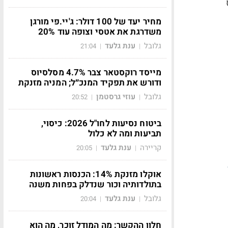
מחיר יעד של 100 דולר: ג'יי.פי מורגן
משדרגת את אטסי וצופה עוד 20%
גלובל
ענת גלעד
21:04
|
|
מייסד רוקסטאר צבר 4.7% מסלסיוס
ודורש את תפקיד המנכ״ל; המניה מזנקת
גלובל
עוזי גרסטמן
20:52
|
|
ביטוח נסיעות לחו"ל 2026: כיסוי,
תביעות ומה לא כלול
קריירה
ענת גלעד
20:05
|
|
אוקלו מזנקת 14%: הכנסות ראשונות
בתולדותיה וכור שנדלק בפחות משנה
גלובל
ענת גלעד
20:04
|
|
חלון ההקשר: מה המודל זוכר, מה הוא