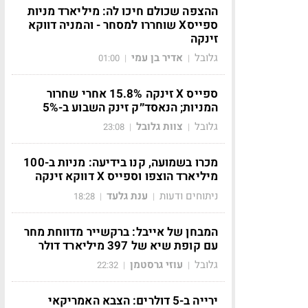
ההצפה שכולם חיכו לה: מיליארד מניות
ספייסX שוחררו למסחר - והמניה דווקא
זינקה
גלובל
אדיר בן עמי
01:00
|
|
ספייס X זינקה 15.8% אחרי שחרור
המניות; הנאסד״ק זינק השבוע ב-5%
גלובל
צוות גלובל
23:08
|
|
מכרו בשמועה, קנו בידיעה: מניות ב-100
מיליארד הוצפו וספייס X דווקא זינקה
ניתוחים ודעות
ענת גלעד
18:28
|
|
המבחן של אייבל: ברקשייר מדווחת מחר
עם קופת שיא של 397 מיליארד דולר
גלובל
עוזי גרסטמן
22:32
|
|
ירייה ב-5 דולרים: הצבא האמריקאי