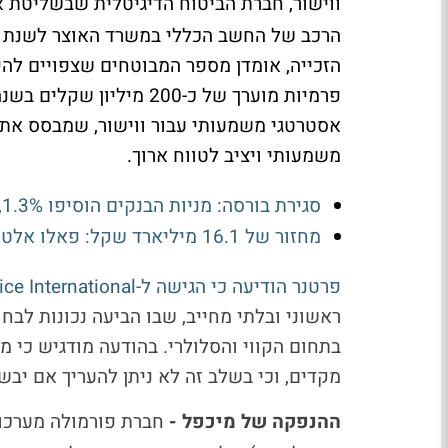
ווישור, חברת הביטוח הדיגיטלית שבשליטת א
פרמיות מוערך של כ-200 מ
אסטרטגי משמעותי עבור ווישור, שמבסס את
משמעותי ויציב לטווח ארוך.
סגירת בורסה: מניות הבנקים הוסיפו 1.3%, טאואר זינקה ב-9%
מחזור של 16.1 מיליארד שקל: פאלו אלטו עם 1.3 מיליארד שקל - מי עלו ומי ירדו?
פרטנר הודיעה כי הגישה ל-Altice International, בעלת השליטה בקבוצת הוט
ראשוני ובלתי מחייב, שבו הביעה נכונות לב
בתחום הקווי והסלולרי. בהודעה מודגיש כי 
מקדים, וכי בשלב זה לא ניתן להעריך אם יבש
ההנפקה של מיכפל -
חברת פורמולה מערכ