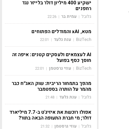
ישקיע 400 מיליון דולר בלייזר נגד
רחפנים
גלובל
עמית בר
22:26
|
|
מטא, xAI והמודלים הפתוחים
BizTech
ענת גלעד
22:01
|
|
AI לעצמאים ולעסקים קטנים: איפה זה
חוסך כסף בפועל
BizTech
עוזי גרסטמן
22:01
|
|
מהפך בתמחור הריבית: שוק האג״ח כבר
מהמר על הותרה בספטמבר
גלובל
ענת גלעד
21:48
|
|
אפולו רוכשת את איזיג'ט ב-7.7 מיליארד
דולר; מי חברת התעופה הבאה בתור?
גלובל
עוזי גרסטמן
21:32
|
|