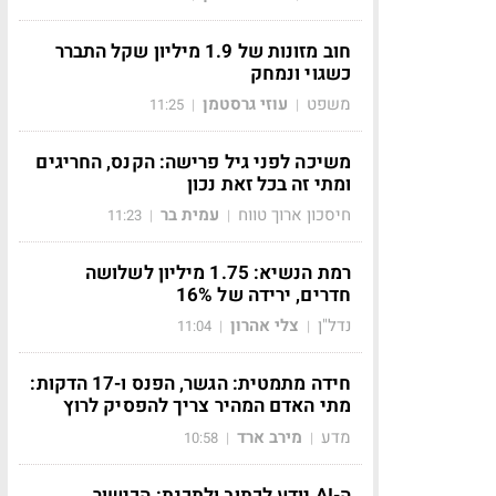
חוב מזונות של 1.9 מיליון שקל התברר
כשגוי ונמחק
משפט
עוזי גרסטמן
11:25
|
|
משיכה לפני גיל פרישה: הקנס, החריגים
ומתי זה בכל זאת נכון
חיסכון ארוך טווח
עמית בר
11:23
|
|
רמת הנשיא: 1.75 מיליון לשלושה
חדרים, ירידה של 16%
נדל"ן
צלי אהרון
11:04
|
|
חידה מתמטית: הגשר, הפנס ו-17 הדקות:
מתי האדם המהיר צריך להפסיק לרוץ
מדע
מירב ארד
10:58
|
|
ה-AI יודע לכתוב ולתכנת: הכישור