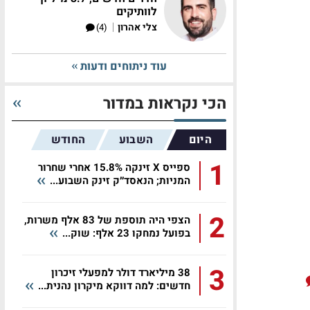
לוותיקים
|
צלי אהרון
(4)
עוד ניתוחים ודעות
הכי נקראות במדור
היום
השבוע
החודש
1
ספייס X זינקה 15.8% אחרי שחרור
המניות; הנאסד״ק זינק השבוע...
2
הצפי היה תוספת של 83 אלף משרות,
בפועל נמחקו 23 אלף: שוק...
3
38 מיליארד דולר למפעלי זיכרון
חדשים: למה דווקא מיקרון נהנית...