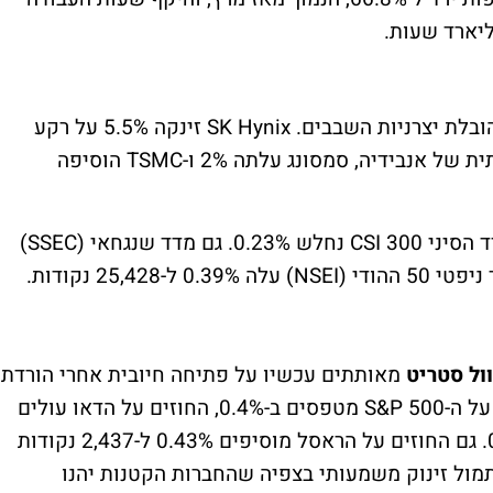
, מדד הקוספי (KS11) עלה 1.24% בהובלת יצרניות השבבים. SK Hynix זינקה 5.5% על רקע
דיווחים על איסור סיני על שבבי בינה מלאכותית של אנבידיה, סמסונג עלתה 2% ו-TSMC הוסיפה
, ההנג סנג (HSI) ירד 0.94%, והמדד הסיני CSI 300 נחלש 0.23%. גם מדד שנגחאי (SSEC)
NSEI) עלה 0.39% ל-25,428 נקודות.
ול סטריט
מאותתים עכשיו על פתיחה חיובית אחרי הורדת
הריבית בארה"ב אתמול. נכון להבוקר, החוזים על ה-S&P 500 מטפסים ב-0.4%, החוזים על הדאו עולים
0.25%, והחוזים על הנאסד"ק מתחזקים 0.6%. גם החוזים על הראסל מוסיפים 0.43% ל-2,437 נקודות
ול זינוק משמעותי בצפיה שהחברות הקטנות יהנו