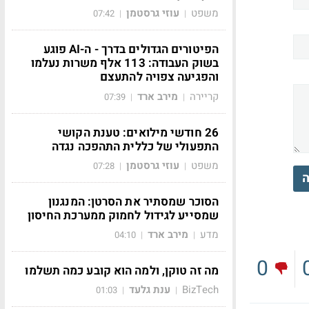
משפט
עוזי גרסטמן
07:42
|
|
הפיטורים הגדולים בדרך - ה-AI פוגע
בשוק העבודה: 113 אלף משרות נעלמו
והפגיעה צפויה להתעצם
קריירה
מירב ארד
07:39
|
|
26 חודשי מילואים: טענת הקושי
התפעולי של כללית התהפכה נגדה
משפט
עוזי גרסטמן
07:28
|
|
ה
הסוכר שמסתיר את הסרטן: המנגנון
שמסייע לגידול לחמוק ממערכת החיסון
מדע
מירב ארד
04:10
|
|
0
מה זה טוקן, ולמה הוא קובע כמה תשלמו
BizTech
ענת גלעד
01:03
|
|