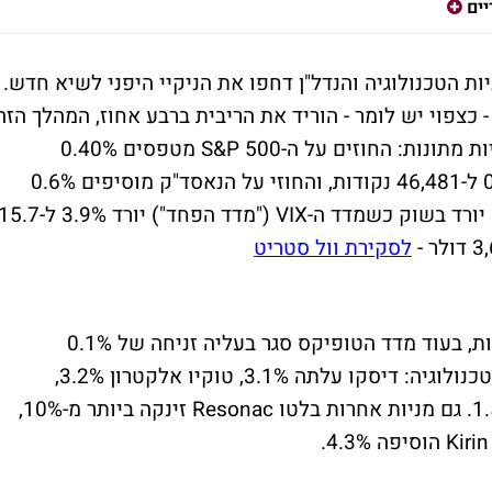
יים
ת הטכנולוגיה והנדל"ן דחפו את הניקיי היפני לשיא חדש.
צפוי יש לומר - הוריד את הריבית ברבע אחוז, המהלך הזה
דוחף גם את החוזים העתידיים בניו יורק לעליות מתונות: החוזים על ה-S&P 500 מטפסים 0.40%
ל-6,685 נקודות, החוזי על הדאו עולים 0.25% ל-46,481 נקודות, והחוזי על הנאסד"ק מוסיפים 0.6%
ל-24,614 נקודות. אפשר להרגיש שהפחד גם יורד בשוק כשמדד ה-VIX ("מדד הפחד") יורד 3.9% ל-
לסקירת וול סטריט
ביפן, הניקיי 225 עלה 1.22% ל-45,338 נקודות, בעוד מדד הטופיקס סגר בעליה זניחה של 0.1%
ל-3,150 נקודות. העליות הובלו על ידי מניות טכנולוגיה: דיסקו עלתה 3.1%, טוקיו אלקטרון 3.2%,
אדבנטסט 3%, לאסרטק 3.3%, וסופטבנק 1.5%. גם מניות אחרות בלטו Resonac זינקה ביותר מ-10%,