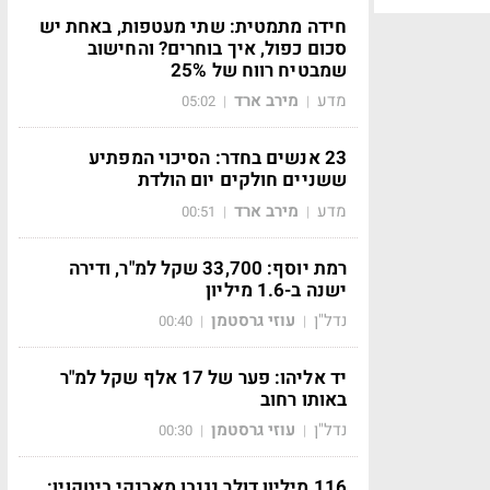
חידה מתמטית: שתי מעטפות, באחת יש
סכום כפול, איך בוחרים? והחישוב
שמבטיח רווח של 25%
מדע
מירב ארד
05:02
|
|
23 אנשים בחדר: הסיכוי המפתיע
ששניים חולקים יום הולדת
מדע
מירב ארד
00:51
|
|
רמת יוסף: 33,700 שקל למ"ר, ודירה
ישנה ב-1.6 מיליון
נדל"ן
עוזי גרסטמן
00:40
|
|
יד אליהו: פער של 17 אלף שקל למ"ר
באותו רחוב
נדל"ן
עוזי גרסטמן
00:30
|
|
116 מיליון דולר נגנבו מארנקי ביטקוין: