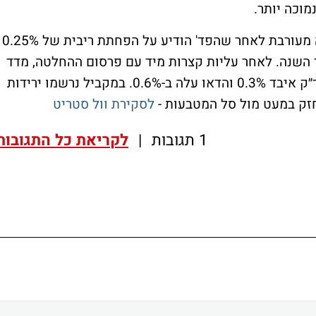
וכה יותר.
המסחר בבורסות בארה״ב ננעל אתמול במגמה מעורבת לאחר שהפד' הודיע על הפחתת ריבית של 0.25%
השנה. לאחר עליות קצרות מיד עם פרסום ההחלטה, מדד
S&P 500 סיים בירידה קלה של 0.1%, הנאסד״ק איבד 0.3% והדאו עלה ב-0.6%. במקביל נרשמו ירידות
זק במעט מול סל המטבעות -
לסקירת וול סטריט
1 תגובות
|
לקריאת כל התגובות