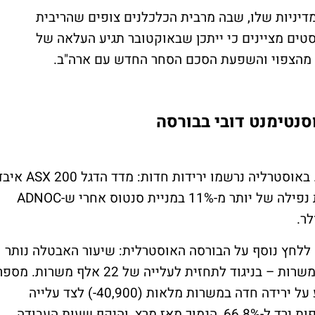
דיניות שלו, שבה מרבית הכלכלנים צופים שהריבית
סטים מציינים כי ייתכן שבאוקטובר תגיע העלאה של
נטימנט דובי בבורסה
אוסטרליה לא הייתה שותפה לחגיגות באסיה. באוסטרליה נרשמו ירידות חדות: מדד הדגל 
0.64% וירד לרמה של 8,762 נקודות, בהובלת נפילה של יותר מ-11% במניית סנטוס אחרי ש-ADNOC
 ללחץ נוסף על הבורסה האוסטרלית: שיעור האבטלה נותר
על 4.2%, אך התעסוקה עצמה ירדה ב-5,400 משרות – בניגוד לתחזית לעלייה של 22 אלף משרות. מס
המובטלים ירד ל-647,400, אך הפירוק מצביע על ירידה חדה במשרות מלאות (40,900-) לצד עלייה
במשרות חלקיות (35,500+). שיעור ההשתתפות ירד ל-66.8%, הנמוך מאז מרץ, והיקף שעות העבודה