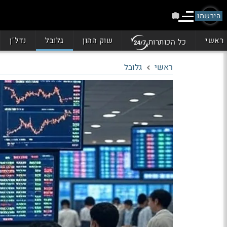
הירשמו
ראשי
שוק ההון
גלובל
נדל"ן
כל הכותרות
ראשי
גלובל