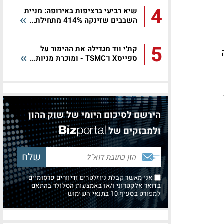
4
שיא רביעי ברציפות באירופה: מניית
השבבים שזינקה 414% מתחילת...
5
קת׳י ווד מגדילה את ההימור על
ספייסX ו־TSMC - ומוכרת מניות...
15.7
הירשם לסיכום היומי של שוק ההון
ולמבזקים של
אני מאשר קבלת ניוזלטרים ודיוורים פרסומיים
בדואר אלקטרוני ו/או באמצעות הסלולר בהתאם
למפורט בסעיף 10 בתנאי השימוש