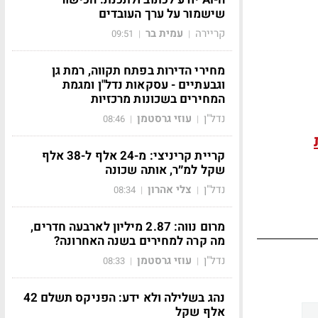
שישמור על ערך העובדים
קריירה
עמית בר
09:51
|
|
מחירי הדירות בפתח תקווה, רמת גן
וגבעתיים - עסקאות נדל"ן ומגמת
המחירים בשכונות מרכזיות
נדל"ן
עוזי גרסטמן
08:46
|
|
קריית קריניצי: מ-24 אלף ל-38 אלף
שקל למ״ר, אותה שכונה
נדל"ן
צלי אהרון
08:34
|
|
מרום נווה: 2.87 מיליון לארבעה חדרים,
מה קרה למחירים בשנה האחרונה?
נדל"ן
עוזי גרסטמן
08:33
|
|
נהג בשלילה ולא ידע: הפניקס תשלם 42
אלף שקל