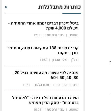
כותרות מתגלגלות
ביטל זיכרון דברים יממה אחרי החתימה -
וישלם 4,000 שקל
משפט
עוזי גרסטמן
12:00
|
|
קריית שרת: 138 עסקאות בשנה, והמחיר
דורך במקום
נדל"ן
צלי אהרון
11:52
|
|
ASX 200 איבד
פנסיה לפי עשור: מה עושים בגיל 20,
30, 40, 50 ו-60
חיסכון ארוך טווח
ענת גלעד
11:51
|
|
פר
השוכר תבע את בעל הדירה - "לא טיפל
ברטיבות" - פסק הדין מפתיע
משפט
עוזי גרסטמן
10:21
|
|